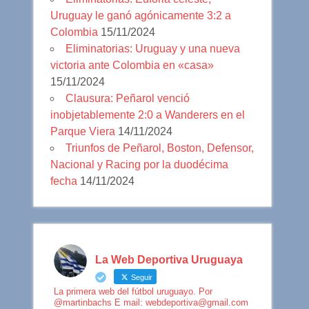
Uruguay le ganó agónicamente 3:2 a
Colombia
15/11/2024
Eliminatorias: Uruguay y una nueva
victoria ante Colombia en «casa»
15/11/2024
Clausura: Peñarol venció
inobjetablemente 2:0 a Wanderers en el
Parque Viera
14/11/2024
Triunfos de Peñarol, Boston, Defensor,
Nacional y Racing por la duodécima
fecha
14/11/2024
La Web Deportiva Uruguaya
Seguir
La primera web del fútbol uruguayo. Por
@martinbachs E mail: webdeportiva@gmail.com