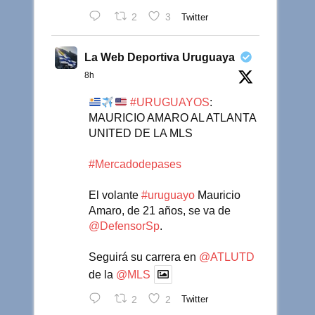
2
3
Twitter
La Web Deportiva Uruguaya
8h
#URUGUAYOS
:
MAURICIO AMARO AL ATLANTA
UNITED DE LA MLS
#Mercadodepases
El volante
#uruguayo
Mauricio
Amaro, de 21 años, se va de
@DefensorSp
.
Seguirá su carrera en
@ATLUTD
de la
@MLS
2
2
Twitter