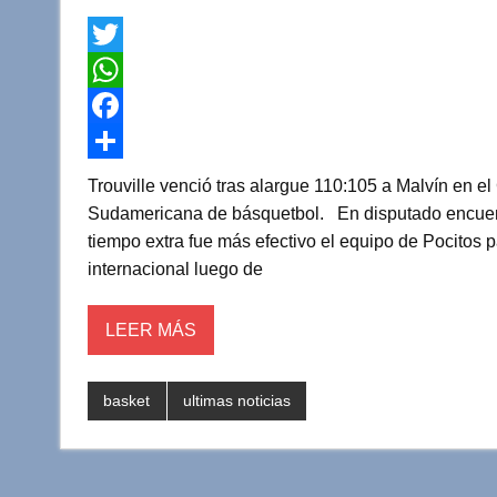
T
w
W
i
h
F
t
a
a
C
Trouville venció tras alargue 110:105 a Malvín en 
t
t
c
o
Sudamericana de básquetbol. En disputado encuentro,
tiempo extra fue más efectivo el equipo de Pocitos 
e
s
e
m
internacional luego de
r
A
b
p
p
o
a
LEER MÁS
p
o
r
k
t
basket
ultimas noticias
i
r