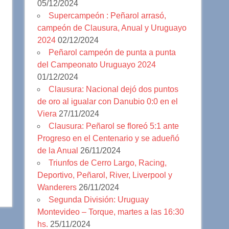
05/12/2024
Supercampeón : Peñarol arrasó,
campeón de Clausura, Anual y Uruguayo
2024
02/12/2024
Peñarol campeón de punta a punta
del Campeonato Uruguayo 2024
01/12/2024
Clausura: Nacional dejó dos puntos
de oro al igualar con Danubio 0:0 en el
Viera
27/11/2024
Clausura: Peñarol se floreó 5:1 ante
Progreso en el Centenario y se adueñó
de la Anual
26/11/2024
Triunfos de Cerro Largo, Racing,
Deportivo, Peñarol, River, Liverpool y
Wanderers
26/11/2024
Segunda División: Uruguay
Montevideo – Torque, martes a las 16:30
hs.
25/11/2024