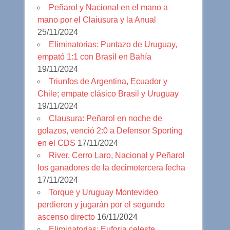
Peñarol y Nacional en el mano a
mano por el Claiusura y la Anual
25/11/2024
Eliminatorias: Puntazo de Uruguay,
empató 1:1 con Brasil en Bahía
19/11/2024
Triunfos de Argentina, Ecuador y
Chile; empate clásico Brasil y Uruguay
19/11/2024
Clausura: Peñarol en noche de
golazos, venció 2:0 a Defensor Sporting
en el CDS
17/11/2024
River, Cerro Laro, Nacional y Peñarol
los ganadores de la decimotercera fecha
17/11/2024
Torque y Uruguay Montevideo
perdieron y jugarán por el segundo
ascenso directo
16/11/2024
Eliminatorias: Euforia celeste,