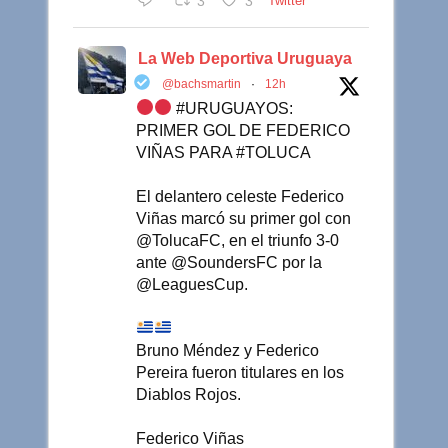
3
3
Twitter
La Web Deportiva Uruguaya
@bachsmartin
·
12h
#URUGUAYOS:
PRIMER GOL DE FEDERICO
VIÑAS PARA #TOLUCA
El delantero celeste Federico
Viñas marcó su primer gol con
@TolucaFC, en el triunfo 3-0
ante @SoundersFC por la
@LeaguesCup.
Bruno Méndez y Federico
Pereira fueron titulares en los
Diablos Rojos.
Federico Viñas