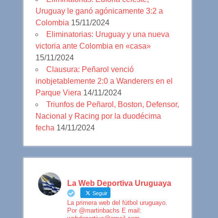
Uruguay le ganó agónicamente 3:2 a
Colombia
15/11/2024
Eliminatorias: Uruguay y una nueva
victoria ante Colombia en «casa»
15/11/2024
Clausura: Peñarol venció
inobjetablemente 2:0 a Wanderers en el
Parque Viera
14/11/2024
Triunfos de Peñarol, Boston, Defensor,
Nacional y Racing por la duodécima
fecha
14/11/2024
La Web Deportiva Uruguaya
Seguir
La primera web del fútbol uruguayo.
Por @martinbachs E mail: