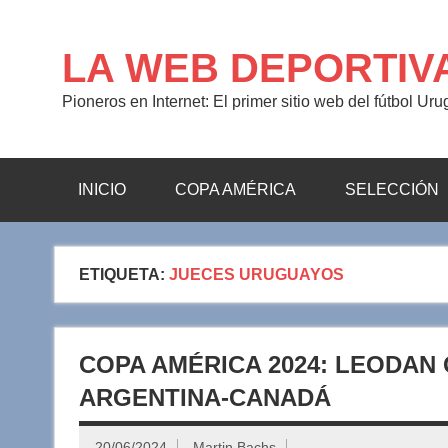
Saltar
al
contenido
LA WEB DEPORTIV
Pioneros en Internet: El primer sitio web del fútbol Ur
INICIO
COPA AMÉRICA
SELECCIÓN
ETIQUETA:
JUECES URUGUAYOS
COPA AMÉRICA 2024: LEODAN
ARGENTINA-CANADÁ
20/06/2024
Martin Bachs