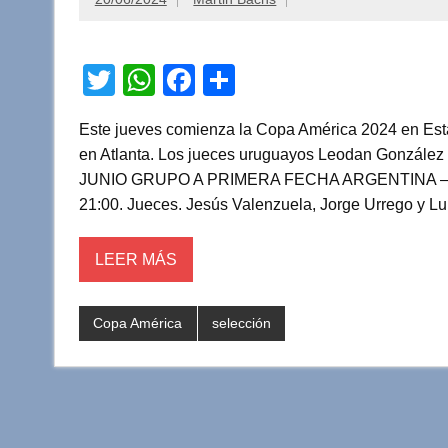
T
W
F
C
wi
h
a
o
Este jueves comienza la Copa América 2024 en Esta
tt
at
c
m
en Atlanta. Los jueces uruguayos Leodan Gonzále
er
s
e
p
JUNIO GRUPO A PRIMERA FECHA ARGENTINA – CAN
A
b
ar
21:00. Jueces. Jesús Valenzuela, Jorge Urrego y Lub
p
o
tir
LEER MÁS
p
o
k
Copa América
selección