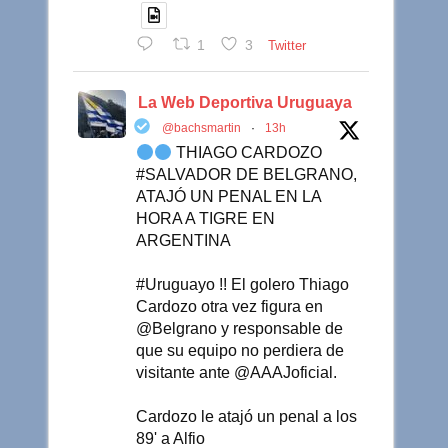
1
3
Twitter
La Web Deportiva Uruguaya
@bachsmartin
·
13h
THIAGO CARDOZO
#SALVADOR DE BELGRANO,
ATAJÓ UN PENAL EN LA
HORA A TIGRE EN
ARGENTINA
#Uruguayo !! El golero Thiago
Cardozo otra vez figura en
@Belgrano y responsable de
que su equipo no perdiera de
visitante ante @AAAJoficial.
Cardozo le atajó un penal a los
89' a Alfio