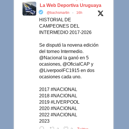
La Web Deportiva Uruguaya
@bachsmartin
·
16h
HISTORIAL DE
CAMPEONES DEL
INTERMEDIO 2017-2026
Se disputó la novena edición
del torneo Intermedio.
@Nacional la ganó en 5
ocasiones, @OficialCAP y
@LiverpoolFC1915 en dos
ocasiones cada uno.
2017 #NACIONAL
2018 #NACIONAL
2019 #LIVERPOOL
2020 #NACIONAL
2022 #NACIONAL
2023