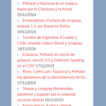
Peñarol y Nacional en el mano a
mano por el Claiusura y la Anual
25/11/2024
Eliminatorias: Puntazo de Uruguay,
empató 1:1 con Brasil en Bahía
19/11/2024
Triunfos de Argentina, Ecuador y
Chile; empate clásico Brasil y Uruguay
19/11/2024
Clausura: Peñarol en noche de
golazos, venció 2:0 a Defensor Sporting
en el CDS
17/11/2024
River, Cerro Laro, Nacional y Peñarol
los ganadores de la decimotercera fecha
17/11/2024
Torque y Uruguay Montevideo
perdieron y jugarán por el segundo
ascenso directo
16/11/2024
Eliminatorias: Euforia celeste,