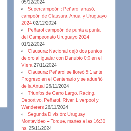
05/12/2024
Supercampeón : Peñarol arrasó,
campeón de Clausura, Anual y Uruguayo
2024
02/12/2024
Peñarol campeón de punta a punta
del Campeonato Uruguayo 2024
01/12/2024
Clausura: Nacional dejó dos puntos
de oro al igualar con Danubio 0:0 en el
Viera
27/11/2024
Clausura: Peñarol se floreó 5:1 ante
Progreso en el Centenario y se adueñó
de la Anual
26/11/2024
Triunfos de Cerro Largo, Racing,
Deportivo, Peñarol, River, Liverpool y
Wanderers
26/11/2024
Segunda División: Uruguay
Montevideo – Torque, martes a las 16:30
hs.
25/11/2024