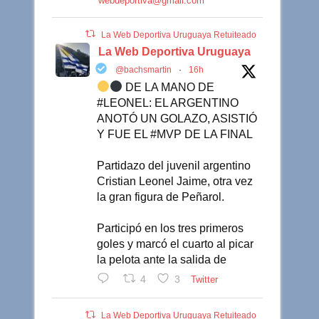
webdeportiva@gmail.com
La Web Deportiva Uruguaya Retuiteado
La Web Deportiva Uruguaya
@bachsmartin
·
16h
DE LA MANO DE
#LEONEL: EL ARGENTINO
ANOTÓ UN GOLAZO, ASISTIÓ
Y FUE EL #MVP DE LA FINAL
Partidazo del juvenil argentino
Cristian Leonel Jaime, otra vez
la gran figura de Peñarol.
Participó en los tres primeros
goles y marcó el cuarto al picar
la pelota ante la salida de
4
3
Twitter
La Web Deportiva Uruguaya Retuiteado