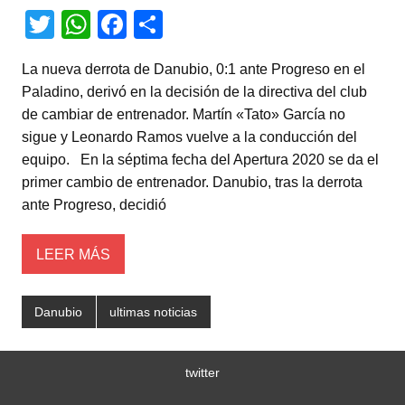
T
W
F
C
wi
h
a
o
La nueva derrota de Danubio, 0:1 ante Progreso en el
tt
at
c
m
Paladino, derivó en la decisión de la directiva del club
er
s
e
p
de cambiar de entrenador. Martín «Tato» García no
A
b
ar
sigue y Leonardo Ramos vuelve a la conducción del
equipo. En la séptima fecha del Apertura 2020 se da el
p
o
tir
primer cambio de entrenador. Danubio, tras la derrota
p
o
ante Progreso, decidió
k
LEER MÁS
Danubio
ultimas noticias
twitter