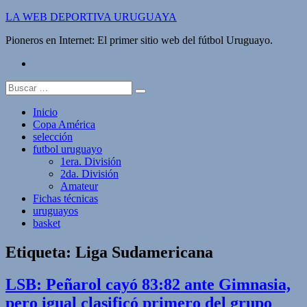
Saltar
LA WEB DEPORTIVA URUGUAYA
al
Pioneros en Internet: El primer sitio web del fútbol Uruguayo.
contenido
twitter
Buscar:
Inicio
Copa América
selección
futbol uruguayo
1era. División
2da. División
Amateur
Fichas técnicas
uruguayos
basket
Etiqueta:
Liga Sudamericana
LSB: Peñarol cayó 83:82 ante Gimnasia,
pero igual clasificó primero del grupo