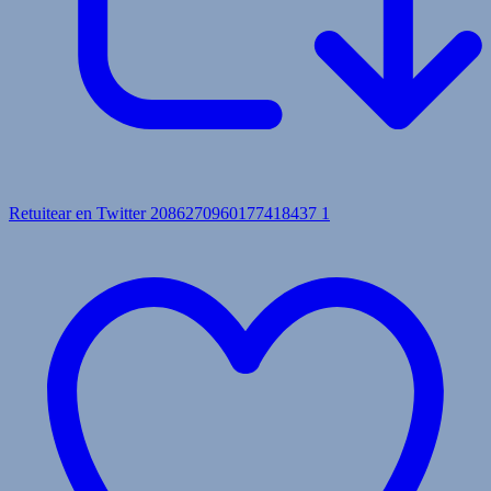
Retuitear en Twitter 2086270960177418437
1