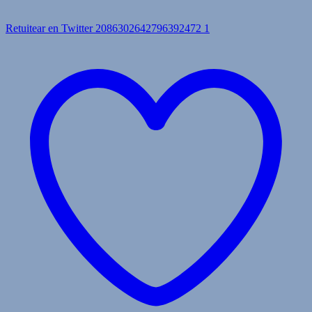
Retuitear en Twitter 2086302642796392472
1