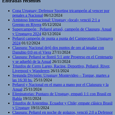
Entradas recientes
Copa Uruguay: Defensor Sporting tricampeón al vencer por
penales a Nacional
06/12/2024
Amistoso Internacional: Uruguay «local» venció 2:1 a
Gremio en Rivera
05/12/2024
Supercampeón : Peñarol arrasó, campeón de Clausura, Anual
y Uruguayo 2024
02/12/2024
Peñarol campeón de punta a punta del Campeonato Uruguayo
2024
01/12/2024
Clausura: Nacional dejó dos puntos de oro al igualar con
Danubio 0:0 en el Viera
27/11/2024
Clausura: Peñarol se floreó 5:1 ante Progreso en el Centenario
y se adueñó de la Anual
26/11/2024
Triunfos de Cerro Largo, Racing, Deportivo, Peñarol, River,
Liverpool y Wanderers
26/11/2024
Segunda División: Uruguay Montevideo – Torque, martes a
las 16:30 hs.
25/11/2024
Peñarol y Nacional en el mano a mano por el Claiusura y la
Anual
25/11/2024
Eliminatorias: Puntazo de Uruguay, empató 1:1 con Brasil en
Bahía
19/11/2024
Triunfos de Argentina, Ecuador y Chile; empate clásico Brasil
y Uruguay
19/11/2024
Clausura: Peñarol en noche de golazos, venció 2:0 a Defensor