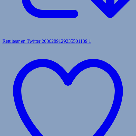
Retuitear en Twitter 2086289129235501139
1