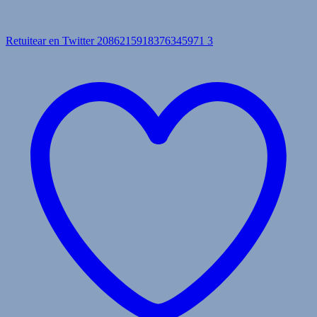
Retuitear en Twitter 2086215918376345971
3