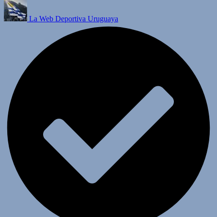
La Web Deportiva Uruguaya