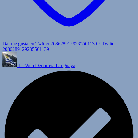
Dar me gusta en Twitter 2086289129235501139
2
Twitter
2086289129235501139
La Web Deportiva Uruguaya