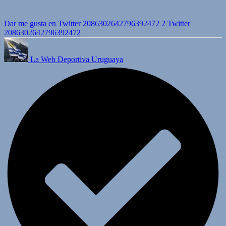
Dar me gusta en Twitter 2086302642796392472
2
Twitter
2086302642796392472
La Web Deportiva Uruguaya