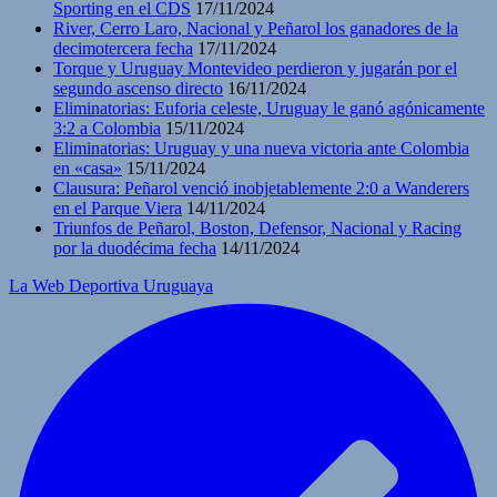
Sporting en el CDS
17/11/2024
River, Cerro Laro, Nacional y Peñarol los ganadores de la
decimotercera fecha
17/11/2024
Torque y Uruguay Montevideo perdieron y jugarán por el
segundo ascenso directo
16/11/2024
Eliminatorias: Euforia celeste, Uruguay le ganó agónicamente
3:2 a Colombia
15/11/2024
Eliminatorias: Uruguay y una nueva victoria ante Colombia
en «casa»
15/11/2024
Clausura: Peñarol venció inobjetablemente 2:0 a Wanderers
en el Parque Viera
14/11/2024
Triunfos de Peñarol, Boston, Defensor, Nacional y Racing
por la duodécima fecha
14/11/2024
La Web Deportiva Uruguaya