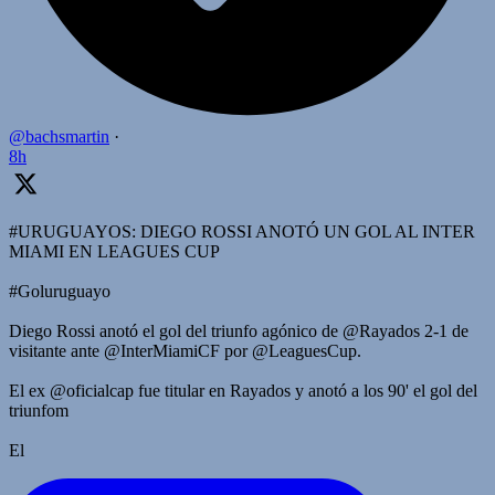
@bachsmartin
·
8h
#URUGUAYOS: DIEGO ROSSI ANOTÓ UN GOL AL INTER
MIAMI EN LEAGUES CUP
#Goluruguayo
Diego Rossi anotó el gol del triunfo agónico de @Rayados 2-1 de
visitante ante @InterMiamiCF por @LeaguesCup.
El ex @oficialcap fue titular en Rayados y anotó a los 90' el gol del
triunfom
El