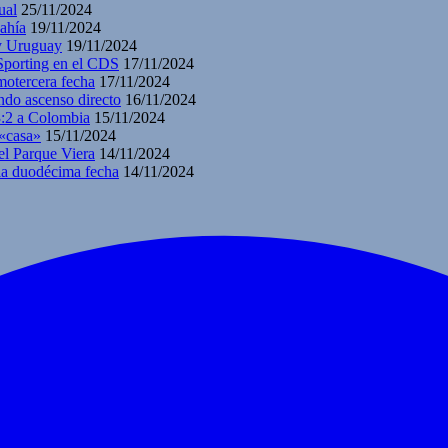
ual
25/11/2024
ahía
19/11/2024
 y Uruguay
19/11/2024
 Sporting en el CDS
17/11/2024
motercera fecha
17/11/2024
ndo ascenso directo
16/11/2024
3:2 a Colombia
15/11/2024
 «casa»
15/11/2024
el Parque Viera
14/11/2024
 la duodécima fecha
14/11/2024