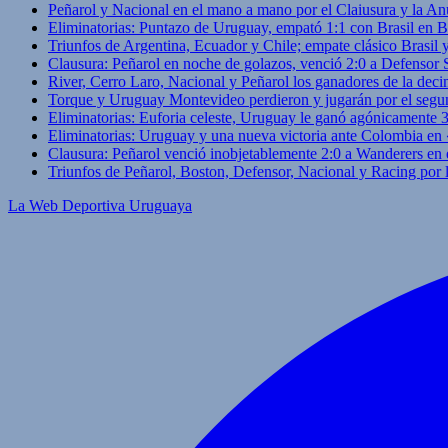
Peñarol y Nacional en el mano a mano por el Claiusura y la An
Eliminatorias: Puntazo de Uruguay, empató 1:1 con Brasil en B
Triunfos de Argentina, Ecuador y Chile; empate clásico Brasil
Clausura: Peñarol en noche de golazos, venció 2:0 a Defensor
River, Cerro Laro, Nacional y Peñarol los ganadores de la deci
Torque y Uruguay Montevideo perdieron y jugarán por el segu
Eliminatorias: Euforia celeste, Uruguay le ganó agónicamente 
Eliminatorias: Uruguay y una nueva victoria ante Colombia en
Clausura: Peñarol venció inobjetablemente 2:0 a Wanderers en 
Triunfos de Peñarol, Boston, Defensor, Nacional y Racing por
La Web Deportiva Uruguaya