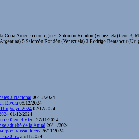
la Copa América con 5 goles. Salomón Rondón (Venezuela) tiene 3, M
ina) 5 Salomón Rondón (Venezuela) 3 Rodrigo Bentancur (Urugua
nales a Nacional
06/12/2024
en Rivera
05/12/2024
y Uruguayo 2024
02/12/2024
2024
01/12/2024
io 0:0 en el Viera
27/11/2024
y se adueñó de la Anual
26/11/2024
iverpool y Wanderers
26/11/2024
 16:30 hs.
25/11/2024