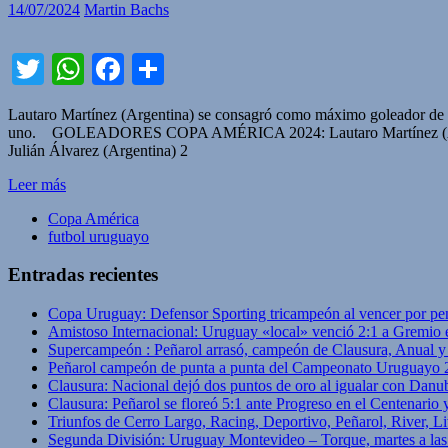
14/07/2024
Martin Bachs
Twitter
WhatsApp
Facebook
Compartir
Lautaro Martínez (Argentina) se consagró como máximo goleador de 
uno. GOLEADORES COPA AMÉRICA 2024: Lautaro Martínez (Argent
Julián Álvarez (Argentina) 2
Leer más
Copa América
futbol uruguayo
Entradas recientes
Copa Uruguay: Defensor Sporting tricampeón al vencer por pe
Amistoso Internacional: Uruguay «local» venció 2:1 a Gremio 
Supercampeón : Peñarol arrasó, campeón de Clausura, Anual 
Peñarol campeón de punta a punta del Campeonato Uruguayo 
Clausura: Nacional dejó dos puntos de oro al igualar con Danub
Clausura: Peñarol se floreó 5:1 ante Progreso en el Centenario 
Triunfos de Cerro Largo, Racing, Deportivo, Peñarol, River, L
Segunda División: Uruguay Montevideo – Torque, martes a las