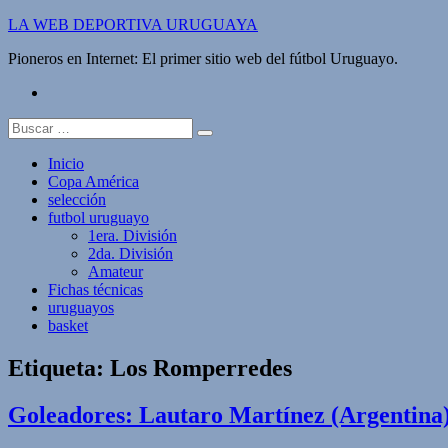
Saltar
LA WEB DEPORTIVA URUGUAYA
al
Pioneros en Internet: El primer sitio web del fútbol Uruguayo.
contenido
twitter
Buscar:
Inicio
Copa América
selección
futbol uruguayo
1era. División
2da. División
Amateur
Fichas técnicas
uruguayos
basket
Etiqueta:
Los Romperredes
Goleadores: Lautaro Martínez (Argentina