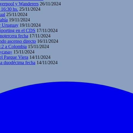
iverpool y Wanderers
26/11/2024
 16:30 hs.
25/11/2024
ual
25/11/2024
ahía
19/11/2024
 y Uruguay
19/11/2024
 Sporting en el CDS
17/11/2024
motercera fecha
17/11/2024
ndo ascenso directo
16/11/2024
3:2 a Colombia
15/11/2024
 «casa»
15/11/2024
el Parque Viera
14/11/2024
 la duodécima fecha
14/11/2024