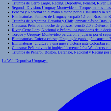
Triunfos de Cerro Largo, Racing, Deportivo, Peñarol, River, L
Segunda División: Uruguay Montevideo – Torque, martes a las
Peñarol y Nacional en el mano a mano por el Claiusura y la An
Eliminatorias: Puntazo de Uruguay, empató 1:1 con Brasil en B
Triunfos de Argentina, Ecuador y Chile; empate clásico Brasil
Clausura: Peñarol en noche de golazos, venció 2:0 a Defensor
River, Cerro Laro, Nacional y Peñarol los ganadores de la deci
Torque y Uruguay Montevideo perdieron y jugarán por el segu
Eliminatorias: Euforia celeste, Uruguay le ganó agónicamente 
Eliminatorias: Uruguay y una nueva victoria ante Colombia en
Clausura: Peñarol venció inobjetablemente 2:0 a Wanderers en 
Triunfos de Peñarol, Boston, Defensor, Nacional y Racing por
La Web Deportiva Uruguaya