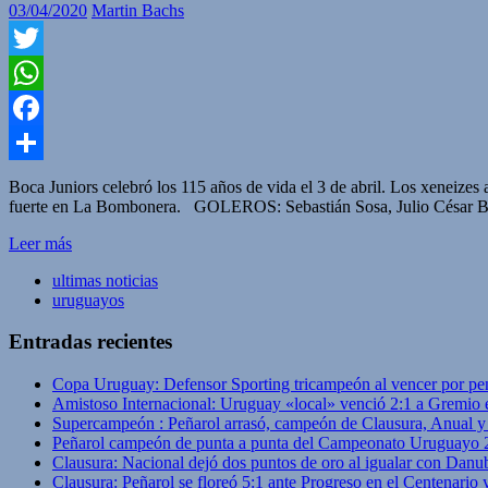
03/04/2020
Martin Bachs
Twitter
WhatsApp
Facebook
Compartir
Boca Juniors celebró los 115 años de vida el 3 de abril. Los xeneizes 
fuerte en La Bombonera. GOLEROS: Sebastián Sosa, Julio César B
Leer más
ultimas noticias
uruguayos
Entradas recientes
Copa Uruguay: Defensor Sporting tricampeón al vencer por pe
Amistoso Internacional: Uruguay «local» venció 2:1 a Gremio 
Supercampeón : Peñarol arrasó, campeón de Clausura, Anual 
Peñarol campeón de punta a punta del Campeonato Uruguayo 
Clausura: Nacional dejó dos puntos de oro al igualar con Danub
Clausura: Peñarol se floreó 5:1 ante Progreso en el Centenario 