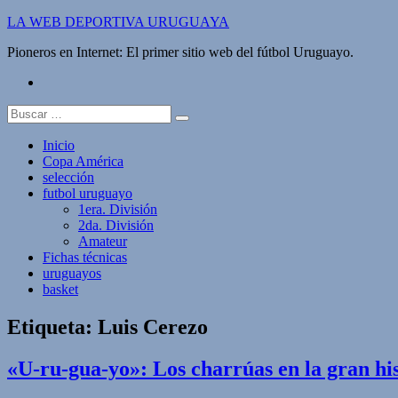
Saltar
LA WEB DEPORTIVA URUGUAYA
al
Pioneros en Internet: El primer sitio web del fútbol Uruguayo.
contenido
twitter
Buscar:
Inicio
Copa América
selección
futbol uruguayo
1era. División
2da. División
Amateur
Fichas técnicas
uruguayos
basket
Etiqueta:
Luis Cerezo
«U-ru-gua-yo»: Los charrúas en la gran hi