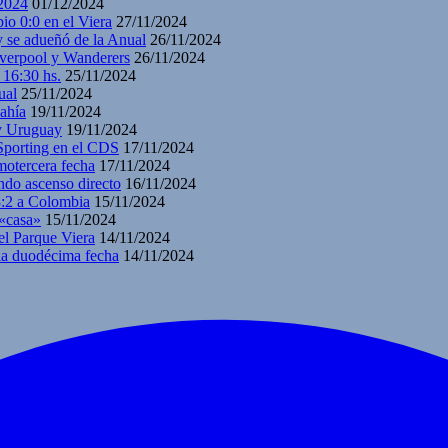
2024
01/12/2024
io 0:0 en el Viera
27/11/2024
y se adueñó de la Anual
26/11/2024
iverpool y Wanderers
26/11/2024
 16:30 hs.
25/11/2024
ual
25/11/2024
ahía
19/11/2024
 y Uruguay
19/11/2024
 Sporting en el CDS
17/11/2024
motercera fecha
17/11/2024
ndo ascenso directo
16/11/2024
3:2 a Colombia
15/11/2024
 «casa»
15/11/2024
el Parque Viera
14/11/2024
 la duodécima fecha
14/11/2024