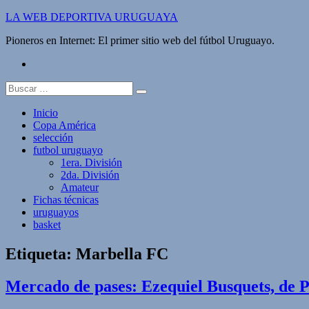
Saltar
LA WEB DEPORTIVA URUGUAYA
al
Pioneros en Internet: El primer sitio web del fútbol Uruguayo.
contenido
twitter
Buscar:
Inicio
Copa América
selección
futbol uruguayo
1era. División
2da. División
Amateur
Fichas técnicas
uruguayos
basket
Etiqueta:
Marbella FC
Mercado de pases: Ezequiel Busquets, de 