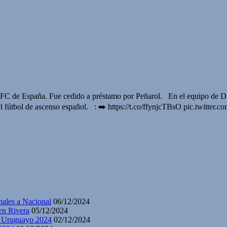
 FC de España. Fue cedido a préstamo por Peñarol. En el equipo de Di
n el fútbol de ascenso español. : ➡️ https://t.co/ffynjcTBsO pic.twi
nales a Nacional
06/12/2024
en Rivera
05/12/2024
y Uruguayo 2024
02/12/2024