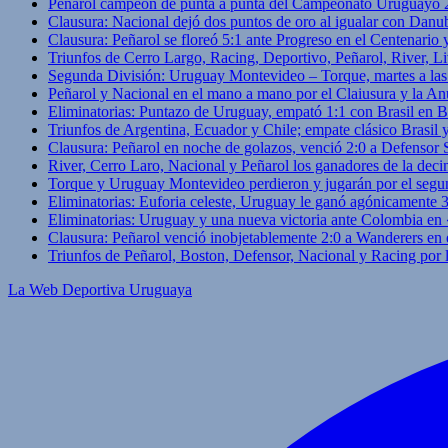
Peñarol campeón de punta a punta del Campeonato Uruguayo 
Clausura: Nacional dejó dos puntos de oro al igualar con Danub
Clausura: Peñarol se floreó 5:1 ante Progreso en el Centenario 
Triunfos de Cerro Largo, Racing, Deportivo, Peñarol, River, L
Segunda División: Uruguay Montevideo – Torque, martes a las
Peñarol y Nacional en el mano a mano por el Claiusura y la An
Eliminatorias: Puntazo de Uruguay, empató 1:1 con Brasil en B
Triunfos de Argentina, Ecuador y Chile; empate clásico Brasil
Clausura: Peñarol en noche de golazos, venció 2:0 a Defensor
River, Cerro Laro, Nacional y Peñarol los ganadores de la deci
Torque y Uruguay Montevideo perdieron y jugarán por el segu
Eliminatorias: Euforia celeste, Uruguay le ganó agónicamente 
Eliminatorias: Uruguay y una nueva victoria ante Colombia en
Clausura: Peñarol venció inobjetablemente 2:0 a Wanderers en 
Triunfos de Peñarol, Boston, Defensor, Nacional y Racing por
La Web Deportiva Uruguaya