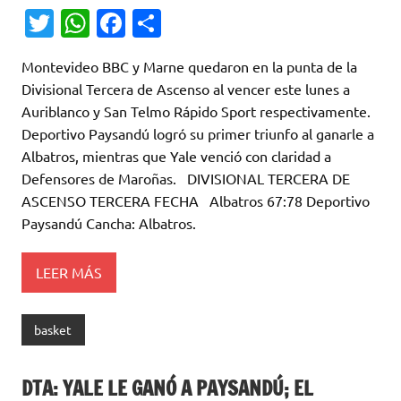
T
W
Fa
C
w
h
c
o
Montevideo BBC y Marne quedaron en la punta de la
it
at
e
m
Divisional Tercera de Ascenso al vencer este lunes a
te
s
b
p
Auriblanco y San Telmo Rápido Sport respectivamente.
r
A
o
ar
Deportivo Paysandú logró su primer triunfo al ganarle a
Albatros, mientras que Yale venció con claridad a
p
o
ti
Defensores de Maroñas. DIVISIONAL TERCERA DE
p
k
r
ASCENSO TERCERA FECHA Albatros 67:78 Deportivo
Paysandú Cancha: Albatros.
LEER MÁS
basket
DTA: YALE LE GANÓ A PAYSANDÚ; EL