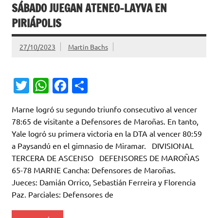
SÁBADO JUEGAN ATENEO-LAYVA EN
PIRIÁPOLIS
27/10/2023
Martin Bachs
T
W
Fa
C
w
h
c
o
Marne logró su segundo triunfo consecutivo al vencer
it
at
e
m
78:65 de visitante a Defensores de Maroñas. En tanto,
te
s
b
p
Yale logró su primera victoria en la DTA al vencer 80:59
r
A
o
ar
a Paysandú en el gimnasio de Miramar. DIVISIONAL
TERCERA DE ASCENSO DEFENSORES DE MAROÑAS
p
o
ti
65-78 MARNE Cancha: Defensores de Maroñas.
p
k
r
Jueces: Damián Orrico, Sebastián Ferreira y Florencia
Paz. Parciales: Defensores de