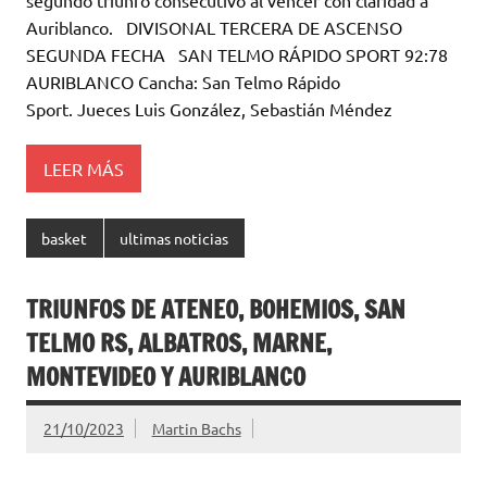
r
A
o
ar
segundo triunfo consecutivo al vencer con claridad a
Auriblanco. DIVISONAL TERCERA DE ASCENSO
p
o
ti
SEGUNDA FECHA SAN TELMO RÁPIDO SPORT 92:78
p
k
r
AURIBLANCO Cancha: San Telmo Rápido
Sport. Jueces Luis González, Sebastián Méndez
LEER MÁS
basket
ultimas noticias
TRIUNFOS DE ATENEO, BOHEMIOS, SAN
TELMO RS, ALBATROS, MARNE,
MONTEVIDEO Y AURIBLANCO
21/10/2023
Martin Bachs