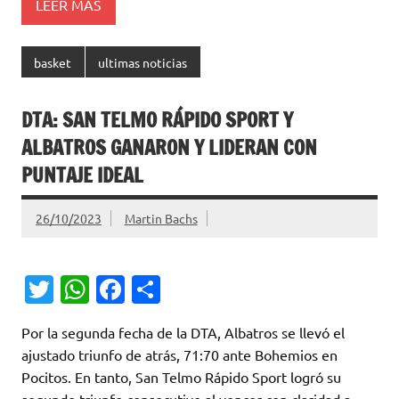
LEER MÁS
basket
ultimas noticias
DTA: SAN TELMO RÁPIDO SPORT Y
ALBATROS GANARON Y LIDERAN CON
PUNTAJE IDEAL
26/10/2023
Martin Bachs
T
W
Fa
C
w
h
c
o
Por la segunda fecha de la DTA, Albatros se llevó el
it
at
e
m
ajustado triunfo de atrás, 71:70 ante Bohemios en
te
s
b
p
Pocitos. En tanto, San Telmo Rápido Sport logró su