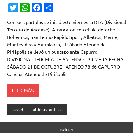
T
W
Fa
C
w
h
c
o
Con seis partidos se inició este viernes la DTA (Divisional
it
at
e
m
Tercera de Ascenso). Arrancaron con el pie derecho
te
s
b
p
Bohemios, San Telmo Rápido Sport, Albatros, Marne,
r
A
o
ar
Montevideo y Auriblanco, El sábado Ateneo de
Piriápolis se llevó un puntazo ante Capurro.
p
o
ti
DIVISIONAL TERCERA DE ASCENSO PRIMERA FECHA
p
k
r
SÁBADO 21 DE OCTUBRE ATENEO 78:66 CAPURRO
Cancha: Ateneo de Piriápolis.
LEER MÁS
basket
ultimas noticias
twitter