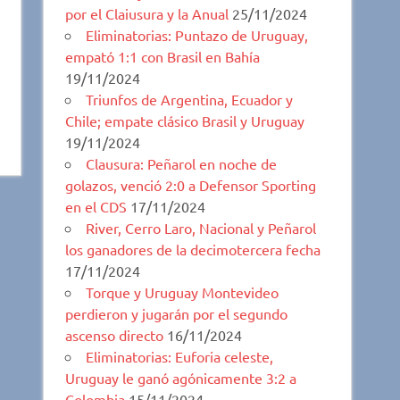
por el Claiusura y la Anual
25/11/2024
Eliminatorias: Puntazo de Uruguay,
empató 1:1 con Brasil en Bahía
19/11/2024
Triunfos de Argentina, Ecuador y
Chile; empate clásico Brasil y Uruguay
19/11/2024
Clausura: Peñarol en noche de
golazos, venció 2:0 a Defensor Sporting
en el CDS
17/11/2024
River, Cerro Laro, Nacional y Peñarol
los ganadores de la decimotercera fecha
17/11/2024
Torque y Uruguay Montevideo
perdieron y jugarán por el segundo
ascenso directo
16/11/2024
Eliminatorias: Euforia celeste,
Uruguay le ganó agónicamente 3:2 a
Colombia
15/11/2024