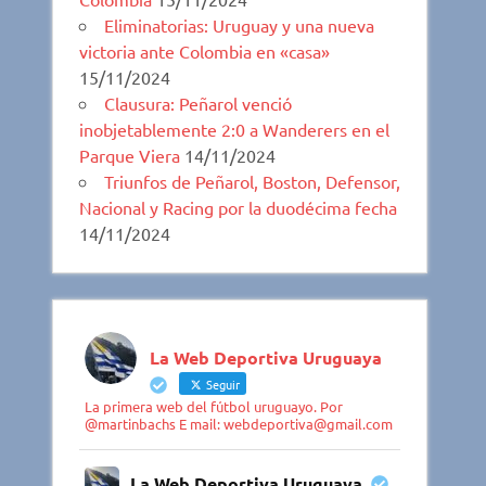
Eliminatorias: Uruguay y una nueva
victoria ante Colombia en «casa»
15/11/2024
Clausura: Peñarol venció
inobjetablemente 2:0 a Wanderers en el
Parque Viera
14/11/2024
Triunfos de Peñarol, Boston, Defensor,
Nacional y Racing por la duodécima fecha
14/11/2024
La Web Deportiva Uruguaya
Seguir
La primera web del fútbol uruguayo. Por
@martinbachs E mail: webdeportiva@gmail.com
La Web Deportiva Uruguaya