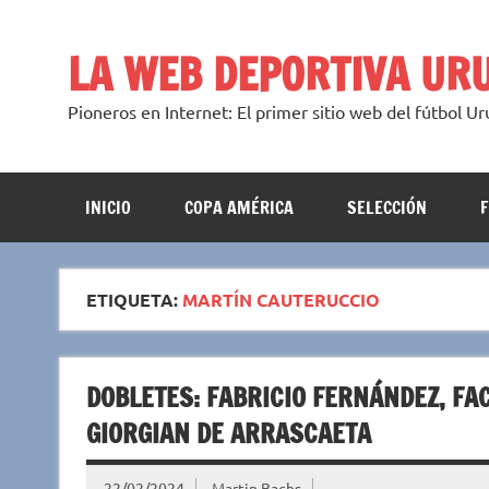
Saltar
al
contenido
LA WEB DEPORTIVA UR
Pioneros en Internet: El primer sitio web del fútbol U
INICIO
COPA AMÉRICA
SELECCIÓN
ETIQUETA:
MARTÍN CAUTERUCCIO
DOBLETES: FABRICIO FERNÁNDEZ, FA
GIORGIAN DE ARRASCAETA
22/02/2024
Martin Bachs