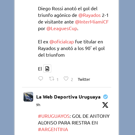
Diego Rossi anotó el gol del
triunfo agónico de
@Rayados
2-1
de visitante ante
@InterMiamiCF
por
@LeaguesCup
.
El ex
@oficialcap
fue titular en
Rayados y anotó a los 90' el gol
del triunfom
El
1
2
Twitter
La Web Deportiva Uruguaya
9h
#URUGUAYOS
: GOL DE ANTONY
ALONSO PARA RIESTRA EN
#ARGENTINA