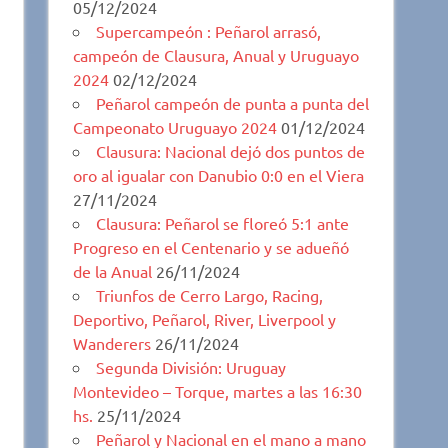
05/12/2024
Supercampeón : Peñarol arrasó,
campeón de Clausura, Anual y Uruguayo
2024
02/12/2024
Peñarol campeón de punta a punta del
Campeonato Uruguayo 2024
01/12/2024
Clausura: Nacional dejó dos puntos de
oro al igualar con Danubio 0:0 en el Viera
27/11/2024
Clausura: Peñarol se floreó 5:1 ante
Progreso en el Centenario y se adueñó
de la Anual
26/11/2024
Triunfos de Cerro Largo, Racing,
Deportivo, Peñarol, River, Liverpool y
Wanderers
26/11/2024
Segunda División: Uruguay
Montevideo – Torque, martes a las 16:30
hs.
25/11/2024
Peñarol y Nacional en el mano a mano