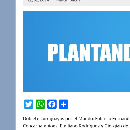
T
W
Fa
C
w
h
c
o
Dobletes uruguayos por el Mundo: Fabricio Fernánd
it
at
e
m
Concachampions, Emiliano Rodríguez y Giorgian de 