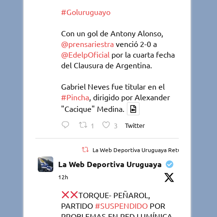
#Goluruguayo
Con un gol de Antony Alonso,
@prensariestra
venció 2-0 a
@EdelpOficial
por la cuarta fecha
del Clausura de Argentina.
Gabriel Neves fue titular en el
#Pincha
, dirigido por Alexander
"Cacique" Medina.
1
3
Twitter
La Web Deportiva Uruguaya Retuiteado
La Web Deportiva Uruguaya
12h
TORQUE- PEÑAROL,
PARTIDO
#SUSPENDIDO
POR
PROBLEMAS EN RED LUMÍNICA