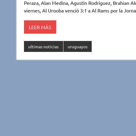
te
s
b
p
Peraza, Alan Medina, Agustín Rodríguez, Brahian 
r
A
o
ar
viernes, Al Urooba venció 3:1 a Al Rams por la Jor
p
o
ti
LEER MÁS
p
k
r
ultimas noticias
uruguayos