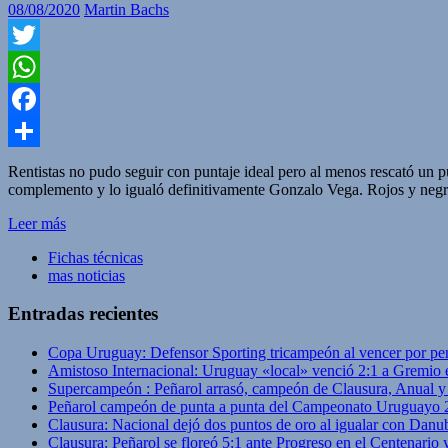
08/08/2020
Martin Bachs
Twitter
WhatsApp
Facebook
Compartir
Rentistas no pudo seguir con puntaje ideal pero al menos rescató un pu
complemento y lo igualó definitivamente Gonzalo Vega. Rojos y negriazu
Leer más
Fichas técnicas
mas noticias
Entradas recientes
Copa Uruguay: Defensor Sporting tricampeón al vencer por pe
Amistoso Internacional: Uruguay «local» venció 2:1 a Gremio 
Supercampeón : Peñarol arrasó, campeón de Clausura, Anual 
Peñarol campeón de punta a punta del Campeonato Uruguayo 
Clausura: Nacional dejó dos puntos de oro al igualar con Danub
Clausura: Peñarol se floreó 5:1 ante Progreso en el Centenario 