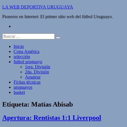
Saltar
LA WEB DEPORTIVA URUGUAYA
al
Pioneros en Internet: El primer sitio web del fútbol Uruguayo.
contenido
twitter
Buscar:
Inicio
Copa América
selección
futbol uruguayo
1era. División
2da. División
Amateur
Fichas técnicas
uruguayos
basket
Etiqueta:
Matías Abisab
Apertura: Rentistas 1:1 Liverpool