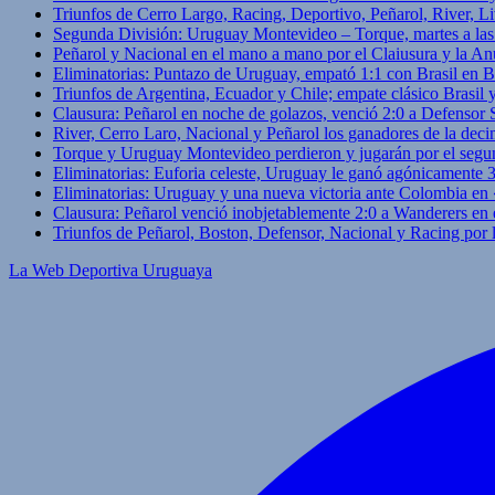
Triunfos de Cerro Largo, Racing, Deportivo, Peñarol, River, L
Segunda División: Uruguay Montevideo – Torque, martes a las
Peñarol y Nacional en el mano a mano por el Claiusura y la An
Eliminatorias: Puntazo de Uruguay, empató 1:1 con Brasil en B
Triunfos de Argentina, Ecuador y Chile; empate clásico Brasil
Clausura: Peñarol en noche de golazos, venció 2:0 a Defensor
River, Cerro Laro, Nacional y Peñarol los ganadores de la deci
Torque y Uruguay Montevideo perdieron y jugarán por el segu
Eliminatorias: Euforia celeste, Uruguay le ganó agónicamente 
Eliminatorias: Uruguay y una nueva victoria ante Colombia en
Clausura: Peñarol venció inobjetablemente 2:0 a Wanderers en 
Triunfos de Peñarol, Boston, Defensor, Nacional y Racing por
La Web Deportiva Uruguaya