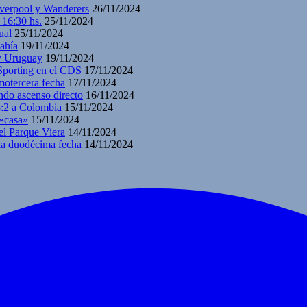
iverpool y Wanderers
26/11/2024
 16:30 hs.
25/11/2024
ual
25/11/2024
ahía
19/11/2024
 y Uruguay
19/11/2024
 Sporting en el CDS
17/11/2024
motercera fecha
17/11/2024
ndo ascenso directo
16/11/2024
3:2 a Colombia
15/11/2024
 «casa»
15/11/2024
el Parque Viera
14/11/2024
 la duodécima fecha
14/11/2024