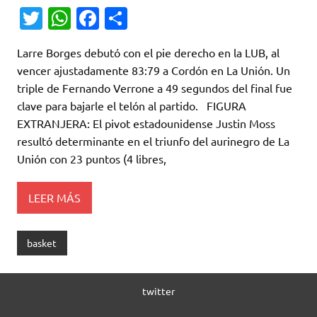
T
W
Fa
C
w
h
c
o
Larre Borges debutó con el pie derecho en la LUB, al
it
at
e
m
vencer ajustadamente 83:79 a Cordón en La Unión. Un
te
s
b
p
triple de Fernando Verrone a 49 segundos del final fue
r
A
o
ar
clave para bajarle el telón al partido. FIGURA
EXTRANJERA: El pivot estadounidense Justin Moss
p
o
ti
resultó determinante en el triunfo del aurinegro de La
p
k
r
Unión con 23 puntos (4 libres,
LEER MÁS
basket
twitter