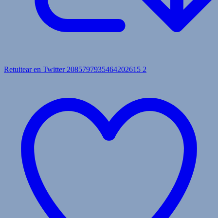
Retuitear en Twitter 2085797935464202615
2