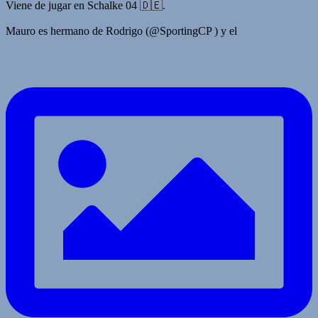
Viene de jugar en Schalke 04 🇩🇪.
Mauro es hermano de Rodrigo (@SportingCP ) y el