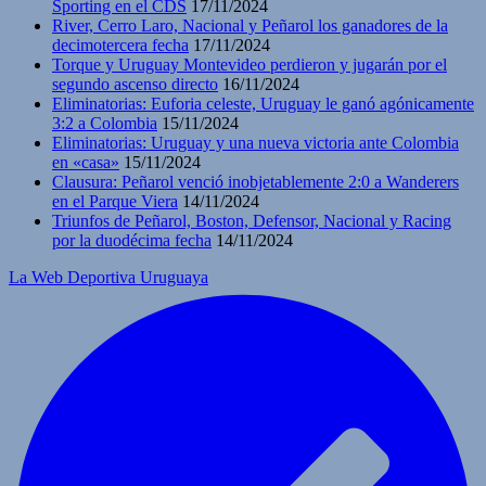
Sporting en el CDS
17/11/2024
River, Cerro Laro, Nacional y Peñarol los ganadores de la
decimotercera fecha
17/11/2024
Torque y Uruguay Montevideo perdieron y jugarán por el
segundo ascenso directo
16/11/2024
Eliminatorias: Euforia celeste, Uruguay le ganó agónicamente
3:2 a Colombia
15/11/2024
Eliminatorias: Uruguay y una nueva victoria ante Colombia
en «casa»
15/11/2024
Clausura: Peñarol venció inobjetablemente 2:0 a Wanderers
en el Parque Viera
14/11/2024
Triunfos de Peñarol, Boston, Defensor, Nacional y Racing
por la duodécima fecha
14/11/2024
La Web Deportiva Uruguaya