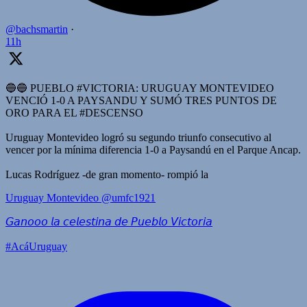
@bachsmartin
·
11h
🔵🔵 PUEBLO #VICTORIA: URUGUAY MONTEVIDEO
VENCIÓ 1-0 A PAYSANDU Y SUMÓ TRES PUNTOS DE
ORO PARA EL #DESCENSO
Uruguay Montevideo logró su segundo triunfo consecutivo al
vencer por la mínima diferencia 1-0 a Paysandú en el Parque Ancap.
Lucas Rodríguez -de gran momento- rompió la
Uruguay Montevideo
@umfc1921
𝘎𝘢𝘯𝘰𝘰𝘰 𝘭𝘢 𝘤𝘦𝘭𝘦𝘴𝘵𝘪𝘯𝘢 𝘥𝘦 𝘗𝘶𝘦𝘣𝘭𝘰 𝘝𝘪𝘤𝘵𝘰𝘳𝘪𝘢
#AcáUruguay