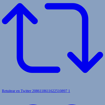
Retuitear en Twitter 2086118611622510897
1