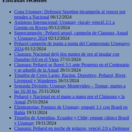
Entradas recientes
Copa Uruguay: Defensor Sporting tricampeón al vencer por
penales a Nacional
06/12/2024
Amistoso Internacional: Uruguay «local» venció 2:1 a
Gremio en Rivera
05/12/2024
Supercampeón : Peñarol arrasó, campeón de Clausura, Anual
y Uruguayo 2024
02/12/2024
Peñarol campeón de punta a punta del Campeonato Uruguayo
2024
01/12/2024
Clausura: Nacional dejó dos puntos de oro al igualar con
Danubio 0:0 en el Viera
27/11/2024
Clausura: Peñarol se floreó 5:1 ante Progreso en el Centenario
y se adueñó de la Anual
26/11/2024
Triunfos de Cerro Largo, Racing, Deportivo, Peñarol, River,
Liverpool y Wanderers
26/11/2024
Segunda División: Uruguay Montevideo – Torque, martes a
las 16:30 hs.
25/11/2024
Peñarol y Nacional en el mano a mano por el Claiusura y la
Anual
25/11/2024
Eliminatorias: Puntazo de Uruguay, empató 1:1 con Brasil en
Bahía
19/11/2024
Triunfos de Argentina, Ecuador y Chile; empate clásico Brasil
y Uruguay
19/11/2024
Clausura: Peñarol en noche de golazos, venció 2:0 a Defensor