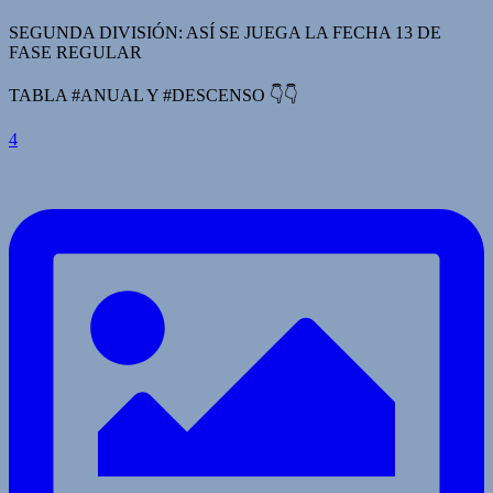
SEGUNDA DIVISIÓN: ASÍ SE JUEGA LA FECHA 13 DE
FASE REGULAR
TABLA #ANUAL Y #DESCENSO 👇👇
4