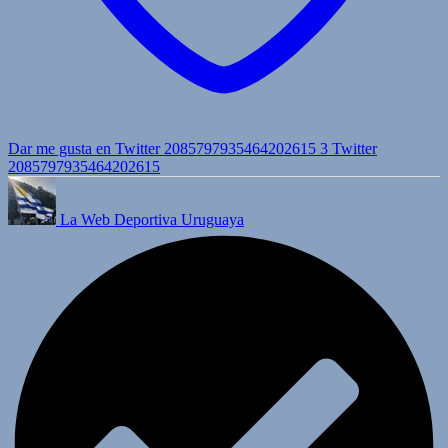
Dar me gusta en Twitter 2085797935464202615
3
Twitter
2085797935464202615
La Web Deportiva Uruguaya