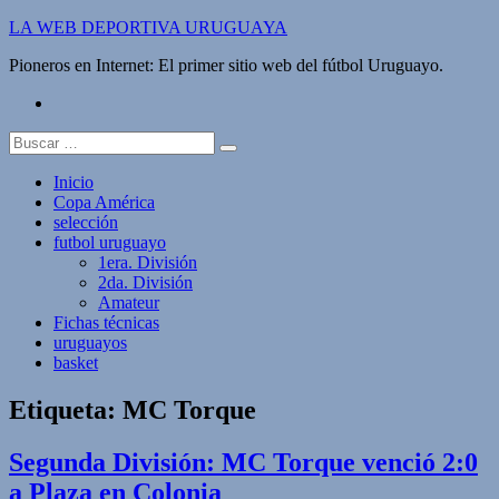
Saltar
LA WEB DEPORTIVA URUGUAYA
al
Pioneros en Internet: El primer sitio web del fútbol Uruguayo.
contenido
twitter
Buscar:
Inicio
Copa América
selección
futbol uruguayo
1era. División
2da. División
Amateur
Fichas técnicas
uruguayos
basket
Etiqueta:
MC Torque
Segunda División: MC Torque venció 2:0
a Plaza en Colonia