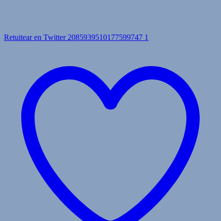
Retuitear en Twitter 2085939510177599747
1