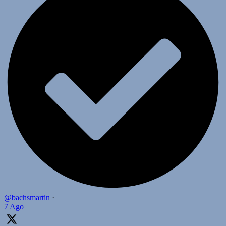
@bachsmartin
·
7 Ago