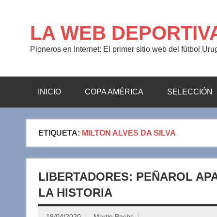
Saltar
al
contenido
LA WEB DEPORTIV
Pioneros en Internet: El primer sitio web del fútbol Ur
INICIO
COPA AMÉRICA
SELECCIÓN
ETIQUETA:
MILTON ALVES DA SILVA
LIBERTADORES: PEÑAROL APA
LA HISTORIA
19/04/2020
Martin Bachs