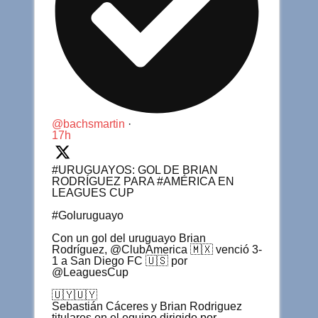
@bachsmartin
·
17h
#URUGUAYOS: GOL DE BRIAN
RODRÍGUEZ PARA #AMÉRICA EN
LEAGUES CUP
#Goluruguayo
Con un gol del uruguayo Brian
Rodríguez, @ClubAmerica 🇲🇽 venció 3-
1 a San Diego FC 🇺🇸 por
@LeaguesCup
🇺🇾🇺🇾
Sebastián Cáceres y Brian Rodriguez
titulares en el equipo dirigido por