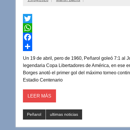
T
w
W
i
h
F
t
a
a
C
Un 19 de abril, pero de 1960, Peñarol goleó 7:1 al J
t
t
c
o
legendaria Copa Libertadores de América, en ese
Borges anotó el primer gol del máximo torneo contin
e
s
e
m
Estadio Centenario
r
A
b
p
p
o
a
LEER MÁS
p
o
r
k
t
Peñarol
ultimas noticias
i
r