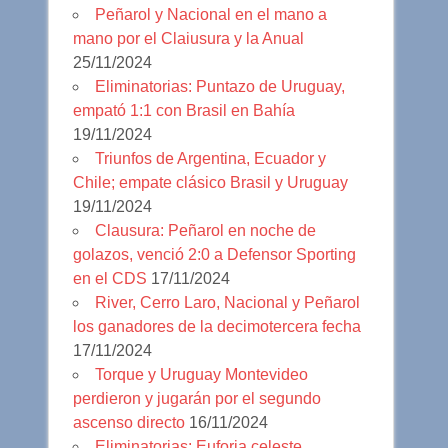
Peñarol y Nacional en el mano a
mano por el Claiusura y la Anual
25/11/2024
Eliminatorias: Puntazo de Uruguay,
empató 1:1 con Brasil en Bahía
19/11/2024
Triunfos de Argentina, Ecuador y
Chile; empate clásico Brasil y Uruguay
19/11/2024
Clausura: Peñarol en noche de
golazos, venció 2:0 a Defensor Sporting
en el CDS
17/11/2024
River, Cerro Laro, Nacional y Peñarol
los ganadores de la decimotercera fecha
17/11/2024
Torque y Uruguay Montevideo
perdieron y jugarán por el segundo
ascenso directo
16/11/2024
Eliminatorias: Euforia celeste,