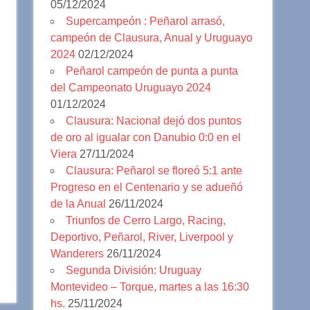
05/12/2024
Supercampeón : Peñarol arrasó,
campeón de Clausura, Anual y Uruguayo
2024
02/12/2024
Peñarol campeón de punta a punta
del Campeonato Uruguayo 2024
01/12/2024
Clausura: Nacional dejó dos puntos
de oro al igualar con Danubio 0:0 en el
Viera
27/11/2024
Clausura: Peñarol se floreó 5:1 ante
Progreso en el Centenario y se adueñó
de la Anual
26/11/2024
Triunfos de Cerro Largo, Racing,
Deportivo, Peñarol, River, Liverpool y
Wanderers
26/11/2024
Segunda División: Uruguay
Montevideo – Torque, martes a las 16:30
hs.
25/11/2024