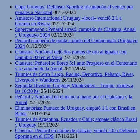
Copa Uruguay: Defensor Sporting tricampeón al vencer por
penales a Nacional
06/12/2024
Amistoso Internacional: Uruguay «local» venció 2:1 a
Gremio en Rivera
05/12/2024
Supercampeón : Peñarol arrasó, campeón de Clausura, Anual
y Uruguayo 2024
02/12/2024
Peñarol campeón de punta a punta del Campeonato Uruguayo
2024
01/12/2024
Clausura: Nacional dejó dos puntos de oro al igualar con
Danubio 0:0 en el Viera
27/11/2024
Clausura: Peñarol se floreó 5:1 ante Progreso en el Centenario
y se adueñó de la Anual
26/11/2024
Triunfos de Cerro Largo, Racing, Deportivo, Peñarol, River,
Liverpool y Wanderers
26/11/2024
Segunda División: Uruguay Montevideo – Torque, martes a
las 16:30 hs.
25/11/2024
Peñarol y Nacional en el mano a mano por el Claiusura y la
Anual
25/11/2024
Eliminatorias: Puntazo de Uruguay, empató 1:1 con Brasil en
Bahía
19/11/2024
Triunfos de Argentina, Ecuador y Chile; empate clásico Brasil
y Uruguay
19/11/2024
Clausura: Peñarol en noche de golazos, venció 2:0 a Defensor
Sporting en el CDS
17/11/2024