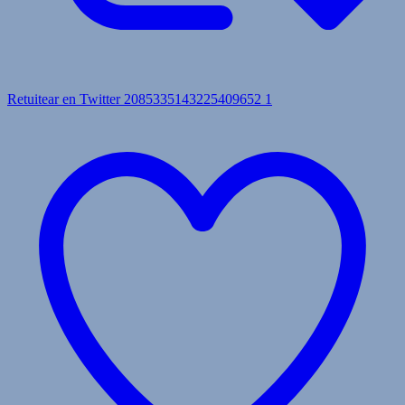
Retuitear en Twitter 2085335143225409652
1