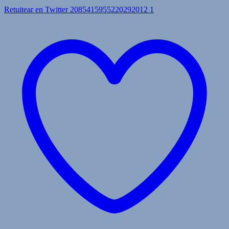
Retuitear en Twitter 2085415955220292012
1