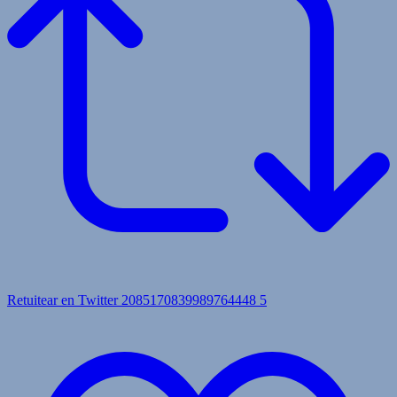
Retuitear en Twitter 2085170839989764448
5