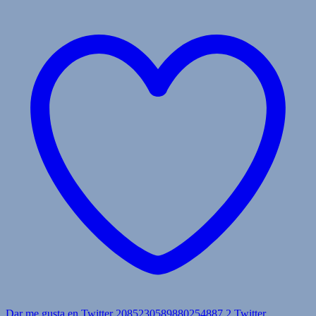
Dar me gusta en Twitter 2085230589880254887
2
Twitter