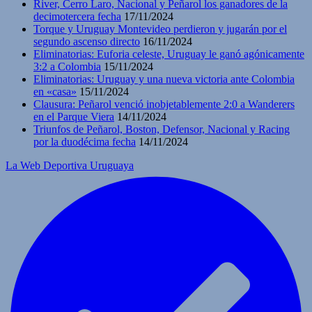
River, Cerro Laro, Nacional y Peñarol los ganadores de la
decimotercera fecha
17/11/2024
Torque y Uruguay Montevideo perdieron y jugarán por el
segundo ascenso directo
16/11/2024
Eliminatorias: Euforia celeste, Uruguay le ganó agónicamente
3:2 a Colombia
15/11/2024
Eliminatorias: Uruguay y una nueva victoria ante Colombia
en «casa»
15/11/2024
Clausura: Peñarol venció inobjetablemente 2:0 a Wanderers
en el Parque Viera
14/11/2024
Triunfos de Peñarol, Boston, Defensor, Nacional y Racing
por la duodécima fecha
14/11/2024
La Web Deportiva Uruguaya