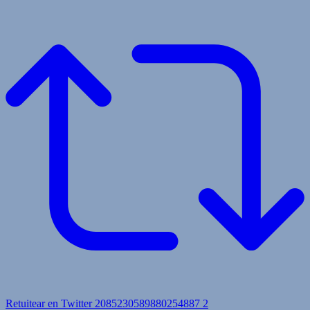
Retuitear en Twitter 2085230589880254887
2