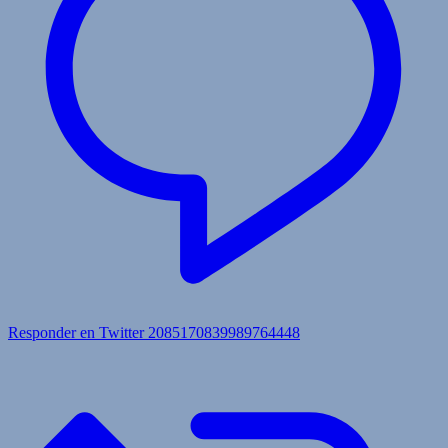
Responder en Twitter 2085170839989764448