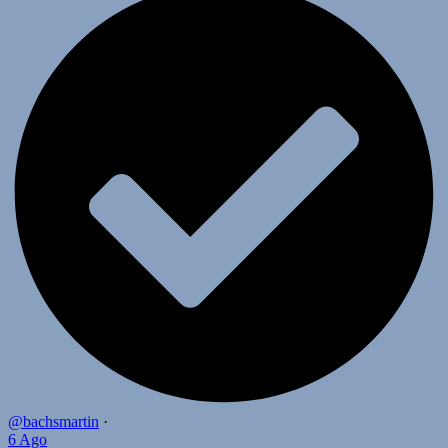
@bachsmartin
·
6 Ago