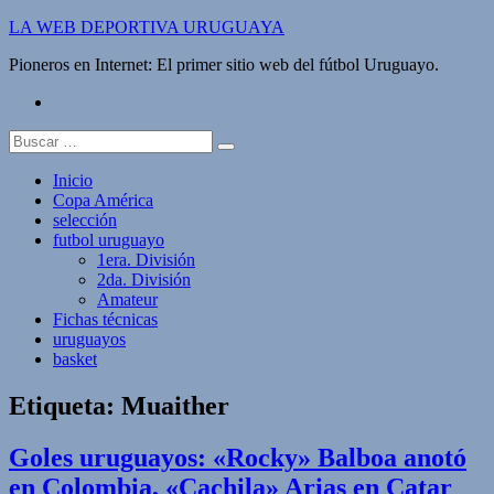
Saltar
LA WEB DEPORTIVA URUGUAYA
al
Pioneros en Internet: El primer sitio web del fútbol Uruguayo.
contenido
twitter
Buscar:
Inicio
Copa América
selección
futbol uruguayo
1era. División
2da. División
Amateur
Fichas técnicas
uruguayos
basket
Etiqueta:
Muaither
Goles uruguayos: «Rocky» Balboa anotó
en Colombia, «Cachila» Arias en Catar