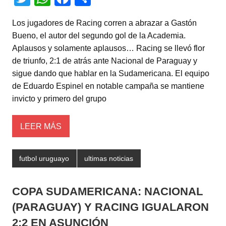
wi
h
a
o
Los jugadores de Racing corren a abrazar a Gastón
tt
at
c
m
Bueno, el autor del segundo gol de la Academia.
er
s
e
p
Aplausos y solamente aplausos… Racing se llevó flor
A
b
ar
de triunfo, 2:1 de atrás ante Nacional de Paraguay y
sigue dando que hablar en la Sudamericana. El equipo
p
o
tir
de Eduardo Espinel en notable campaña se mantiene
p
o
invicto y primero del grupo
k
LEER MÁS
futbol uruguayo
ultimas noticias
COPA SUDAMERICANA: NACIONAL
(PARAGUAY) Y RACING IGUALARON
2:2 EN ASUNCIÓN