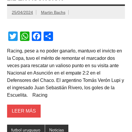
25/04/2024
Martin Bachs
T
W
F
C
wi
h
a
o
Racing, pese a no poder ganarlo, mantuvo el invicto en
tt
at
c
m
la Copa, tuvo el mérito de remontar el marcador dos
er
s
e
p
veces para rescatar un valioso punto en su visita ante
A
b
ar
Nacional en Asunción en el empate 2:2 en el
Defensores del Chaco. El argentino Tomás Verón Lupi y
p
o
tir
el ingresado Juan Sebastián Rivero, los goles de la
p
o
Escuelita. Racing
k
LEER MÁS
futbol uruguayo
Noticias