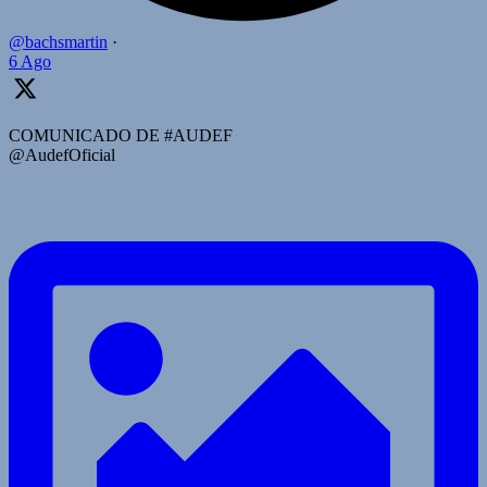
@bachsmartin
·
6 Ago
COMUNICADO DE #AUDEF
@AudefOficial