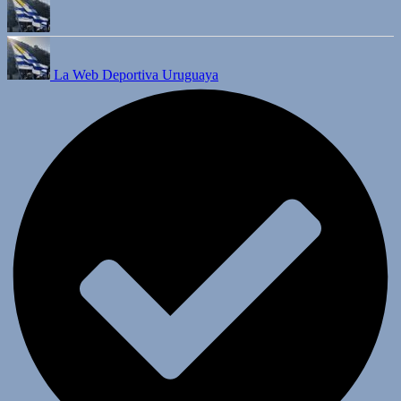
La Web Deportiva Uruguaya