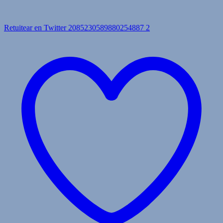
Retuitear en Twitter 2085230589880254887
2