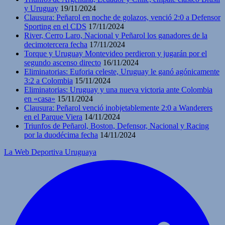
y Uruguay
19/11/2024
Clausura: Peñarol en noche de golazos, venció 2:0 a Defensor
Sporting en el CDS
17/11/2024
River, Cerro Laro, Nacional y Peñarol los ganadores de la
decimotercera fecha
17/11/2024
Torque y Uruguay Montevideo perdieron y jugarán por el
segundo ascenso directo
16/11/2024
Eliminatorias: Euforia celeste, Uruguay le ganó agónicamente
3:2 a Colombia
15/11/2024
Eliminatorias: Uruguay y una nueva victoria ante Colombia
en «casa»
15/11/2024
Clausura: Peñarol venció inobjetablemente 2:0 a Wanderers
en el Parque Viera
14/11/2024
Triunfos de Peñarol, Boston, Defensor, Nacional y Racing
por la duodécima fecha
14/11/2024
La Web Deportiva Uruguaya