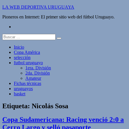
Saltar
LA WEB DEPORTIVA URUGUAYA
al
Pioneros en Internet: El primer sitio web del fútbol Uruguayo.
contenido
twitter
Buscar:
Inicio
Copa América
selección
futbol uruguayo
1era. División
2da. División
Amateur
Fichas técnicas
uruguayos
basket
Etiqueta:
Nicolás Sosa
Copa Sudamericana: Racing venció 2:0 a
Cerro Largo y selló pasaporte