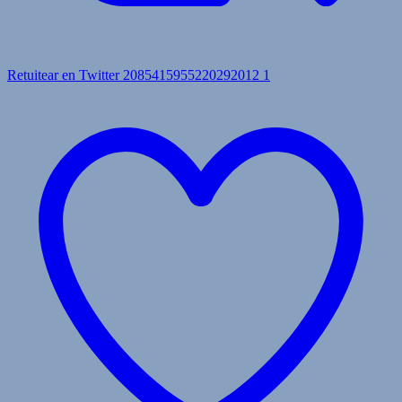
Retuitear en Twitter 2085415955220292012
1