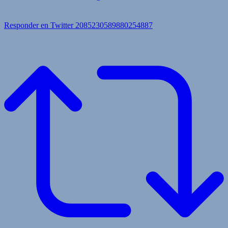
Responder en Twitter 2085230589880254887