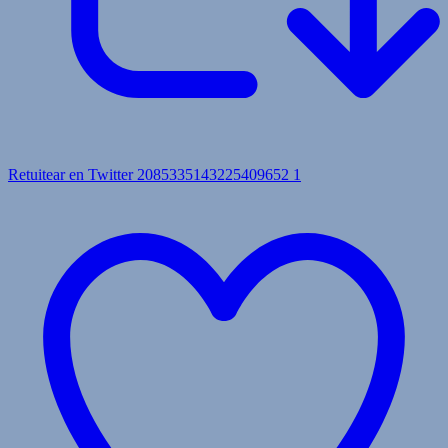
Retuitear en Twitter 2085335143225409652
1