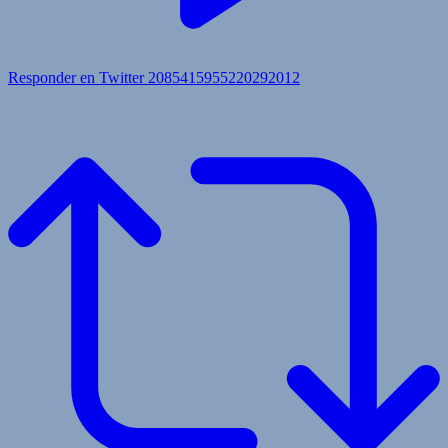
Responder en Twitter 2085415955220292012