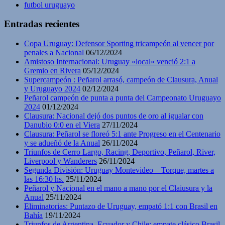
futbol uruguayo
Entradas recientes
Copa Uruguay: Defensor Sporting tricampeón al vencer por
penales a Nacional
06/12/2024
Amistoso Internacional: Uruguay «local» venció 2:1 a
Gremio en Rivera
05/12/2024
Supercampeón : Peñarol arrasó, campeón de Clausura, Anual
y Uruguayo 2024
02/12/2024
Peñarol campeón de punta a punta del Campeonato Uruguayo
2024
01/12/2024
Clausura: Nacional dejó dos puntos de oro al igualar con
Danubio 0:0 en el Viera
27/11/2024
Clausura: Peñarol se floreó 5:1 ante Progreso en el Centenario
y se adueñó de la Anual
26/11/2024
Triunfos de Cerro Largo, Racing, Deportivo, Peñarol, River,
Liverpool y Wanderers
26/11/2024
Segunda División: Uruguay Montevideo – Torque, martes a
las 16:30 hs.
25/11/2024
Peñarol y Nacional en el mano a mano por el Claiusura y la
Anual
25/11/2024
Eliminatorias: Puntazo de Uruguay, empató 1:1 con Brasil en
Bahía
19/11/2024
Triunfos de Argentina, Ecuador y Chile; empate clásico Brasil