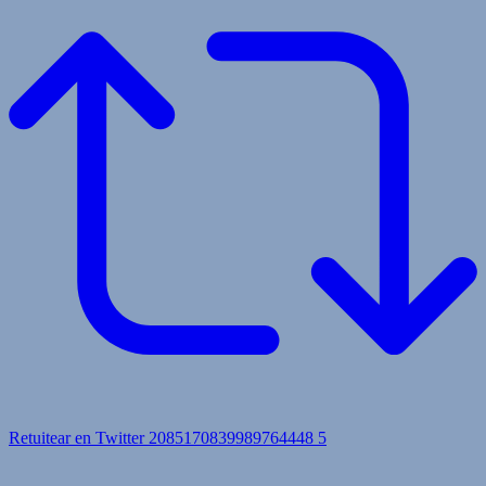
Retuitear en Twitter 2085170839989764448
5