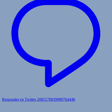
Responder en Twitter 2085170839989764448