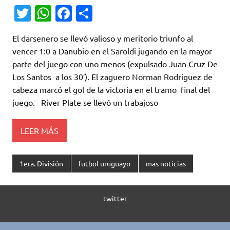
T
W
Fa
C
w
h
c
o
El darsenero se llevó valioso y meritorio triunfo al
it
at
e
m
vencer 1:0 a Danubio en el Saroldi jugando en la mayor
te
s
b
p
parte del juego con uno menos (expulsado Juan Cruz De
r
A
o
ar
Los Santos a los 30′). El zaguero Norman Rodríguez de
cabeza marcó el gol de la victoria en el tramo final del
p
o
ti
juego. River Plate se llevó un trabajoso
p
k
r
LEER MÁS
1era. División
futbol uruguayo
mas noticias
twitter