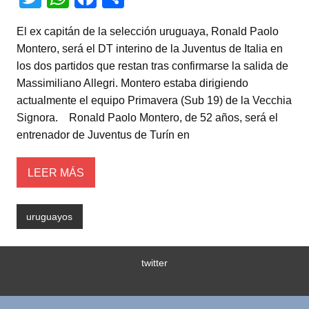
wi
h
a
o
El ex capitán de la selección uruguaya, Ronald Paolo
tt
at
c
m
Montero, será el DT interino de la Juventus de Italia en
er
s
e
p
los dos partidos que restan tras confirmarse la salida de
A
b
ar
Massimiliano Allegri. Montero estaba dirigiendo
actualmente el equipo Primavera (Sub 19) de la Vecchia
p
o
tir
Signora. Ronald Paolo Montero, de 52 años, será el
p
o
entrenador de Juventus de Turín en
k
LEER MÁS
uruguayos
twitter