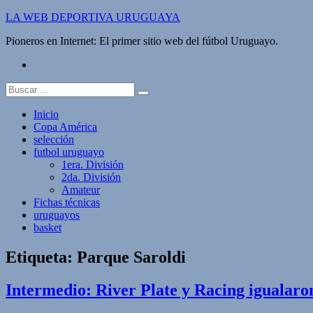
Saltar
LA WEB DEPORTIVA URUGUAYA
al
Pioneros en Internet: El primer sitio web del fútbol Uruguayo.
contenido
twitter
Buscar:
Inicio
Copa América
selección
futbol uruguayo
1era. División
2da. División
Amateur
Fichas técnicas
uruguayos
basket
Etiqueta:
Parque Saroldi
Intermedio: River Plate y Racing igualaron