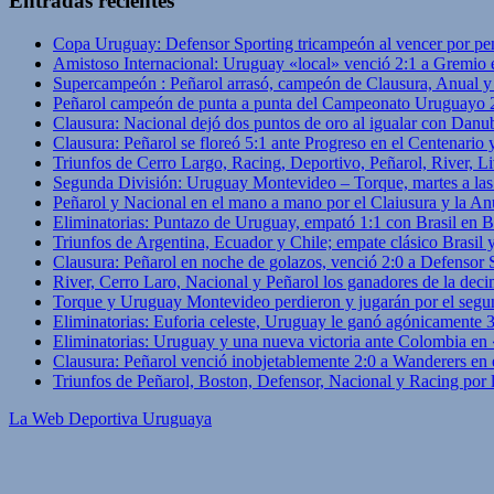
Entradas recientes
Copa Uruguay: Defensor Sporting tricampeón al vencer por pe
Amistoso Internacional: Uruguay «local» venció 2:1 a Gremio 
Supercampeón : Peñarol arrasó, campeón de Clausura, Anual 
Peñarol campeón de punta a punta del Campeonato Uruguayo 
Clausura: Nacional dejó dos puntos de oro al igualar con Danub
Clausura: Peñarol se floreó 5:1 ante Progreso en el Centenario 
Triunfos de Cerro Largo, Racing, Deportivo, Peñarol, River, L
Segunda División: Uruguay Montevideo – Torque, martes a las
Peñarol y Nacional en el mano a mano por el Claiusura y la An
Eliminatorias: Puntazo de Uruguay, empató 1:1 con Brasil en B
Triunfos de Argentina, Ecuador y Chile; empate clásico Brasil
Clausura: Peñarol en noche de golazos, venció 2:0 a Defensor
River, Cerro Laro, Nacional y Peñarol los ganadores de la deci
Torque y Uruguay Montevideo perdieron y jugarán por el segu
Eliminatorias: Euforia celeste, Uruguay le ganó agónicamente 
Eliminatorias: Uruguay y una nueva victoria ante Colombia en
Clausura: Peñarol venció inobjetablemente 2:0 a Wanderers en 
Triunfos de Peñarol, Boston, Defensor, Nacional y Racing por
La Web Deportiva Uruguaya