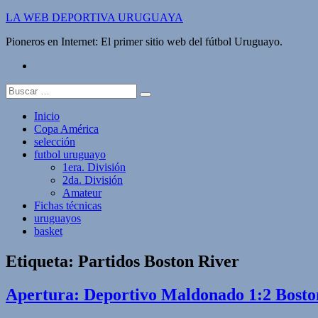
Saltar
LA WEB DEPORTIVA URUGUAYA
al
Pioneros en Internet: El primer sitio web del fútbol Uruguayo.
contenido
twitter
Buscar:
Inicio
Copa América
selección
futbol uruguayo
1era. División
2da. División
Amateur
Fichas técnicas
uruguayos
basket
Etiqueta:
Partidos Boston River
Apertura: Deportivo Maldonado 1:2 Bosto