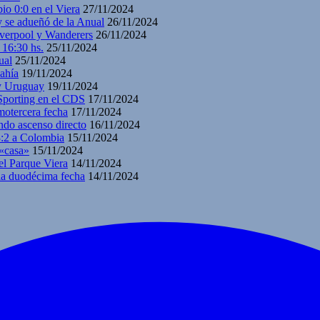
io 0:0 en el Viera
27/11/2024
y se adueñó de la Anual
26/11/2024
iverpool y Wanderers
26/11/2024
 16:30 hs.
25/11/2024
ual
25/11/2024
ahía
19/11/2024
 y Uruguay
19/11/2024
 Sporting en el CDS
17/11/2024
motercera fecha
17/11/2024
ndo ascenso directo
16/11/2024
3:2 a Colombia
15/11/2024
 «casa»
15/11/2024
el Parque Viera
14/11/2024
 la duodécima fecha
14/11/2024