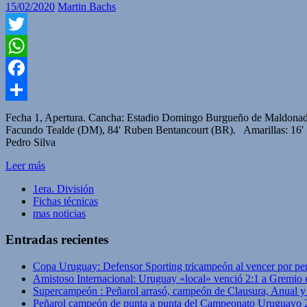
15/02/2020
Martin Bachs
Twitter
WhatsApp
Facebook
Compartir
Fecha 1, Apertura. Cancha: Estadio Domingo Burgueño de Maldonado.
Facundo Tealde (DM), 84′ Ruben Bentancourt (BR). Amarillas: 16′ 
Pedro Silva
Leer más
1era. División
Fichas técnicas
mas noticias
Entradas recientes
Copa Uruguay: Defensor Sporting tricampeón al vencer por pe
Amistoso Internacional: Uruguay «local» venció 2:1 a Gremio 
Supercampeón : Peñarol arrasó, campeón de Clausura, Anual 
Peñarol campeón de punta a punta del Campeonato Uruguayo 