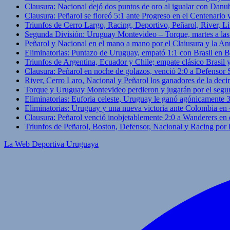
Clausura: Nacional dejó dos puntos de oro al igualar con Danub
Clausura: Peñarol se floreó 5:1 ante Progreso en el Centenario 
Triunfos de Cerro Largo, Racing, Deportivo, Peñarol, River, L
Segunda División: Uruguay Montevideo – Torque, martes a las
Peñarol y Nacional en el mano a mano por el Claiusura y la An
Eliminatorias: Puntazo de Uruguay, empató 1:1 con Brasil en B
Triunfos de Argentina, Ecuador y Chile; empate clásico Brasil
Clausura: Peñarol en noche de golazos, venció 2:0 a Defensor
River, Cerro Laro, Nacional y Peñarol los ganadores de la deci
Torque y Uruguay Montevideo perdieron y jugarán por el segu
Eliminatorias: Euforia celeste, Uruguay le ganó agónicamente 
Eliminatorias: Uruguay y una nueva victoria ante Colombia en
Clausura: Peñarol venció inobjetablemente 2:0 a Wanderers en 
Triunfos de Peñarol, Boston, Defensor, Nacional y Racing por
La Web Deportiva Uruguaya