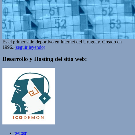
Es el primer sitio deportivo en Internet del Uruguay. Creado en
1996..
(seguir leyendo)
Desarrollo y Hosting del sitio web:
twitter