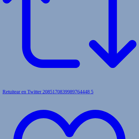
Retuitear en Twitter 2085170839989764448
5