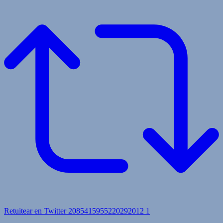
Retuitear en Twitter 2085415955220292012
1