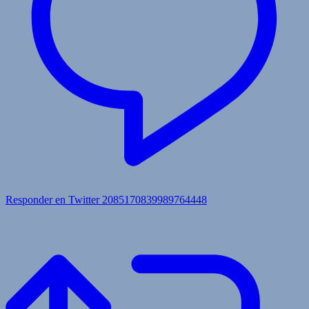
Responder en Twitter 2085170839989764448