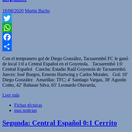
18/08/2020
Martin Bachs
Twitter
WhatsApp
Facebook
Compartir
Con el tempranero gol de Diego González, Tacuarembó FC le ganó
de local 1:0 a Central Español en el Goyenola. Tacuarembó 1:0
Central Español Cancha: Estadio Raúl Goyenola de Tacuarembó.
Jueces: José Burgos, Ernesto Hartwing y Carlos Morales. Gol: 10′
Diego González Amarillas: TFC; 4′ Santiago Vargas, 38′ Agustín
Coitto, 42′ Baltasar Silva, 65′ Leonardo Olavarría,
Leer más
Fichas técnicas
mas noticias
Segunda: Central Español 0:1 Cerrito