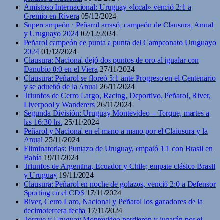
Amistoso Internacional: Uruguay «local» venció 2:1 a
Gremio en Rivera
05/12/2024
Supercampeón : Peñarol arrasó, campeón de Clausura, Anual
y Uruguayo 2024
02/12/2024
Peñarol campeón de punta a punta del Campeonato Uruguayo
2024
01/12/2024
Clausura: Nacional dejó dos puntos de oro al igualar con
Danubio 0:0 en el Viera
27/11/2024
Clausura: Peñarol se floreó 5:1 ante Progreso en el Centenario
y se adueñó de la Anual
26/11/2024
Triunfos de Cerro Largo, Racing, Deportivo, Peñarol, River,
Liverpool y Wanderers
26/11/2024
Segunda División: Uruguay Montevideo – Torque, martes a
las 16:30 hs.
25/11/2024
Peñarol y Nacional en el mano a mano por el Claiusura y la
Anual
25/11/2024
Eliminatorias: Puntazo de Uruguay, empató 1:1 con Brasil en
Bahía
19/11/2024
Triunfos de Argentina, Ecuador y Chile; empate clásico Brasil
y Uruguay
19/11/2024
Clausura: Peñarol en noche de golazos, venció 2:0 a Defensor
Sporting en el CDS
17/11/2024
River, Cerro Laro, Nacional y Peñarol los ganadores de la
decimotercera fecha
17/11/2024
Torque y Uruguay Montevideo perdieron y jugarán por el