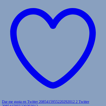
Dar me gusta en Twitter 2085415955220292012
2
Twitter
2085415955220292012