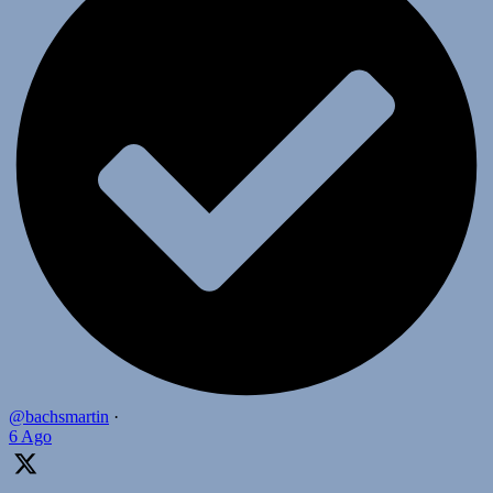
@bachsmartin
·
6 Ago