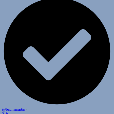
@bachsmartin
·
21h