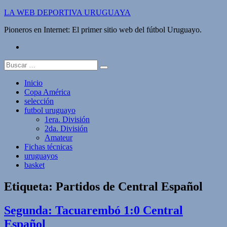
Saltar
LA WEB DEPORTIVA URUGUAYA
al
Pioneros en Internet: El primer sitio web del fútbol Uruguayo.
contenido
twitter
Buscar:
Inicio
Copa América
selección
futbol uruguayo
1era. División
2da. División
Amateur
Fichas técnicas
uruguayos
basket
Etiqueta:
Partidos de Central Español
Segunda: Tacuarembó 1:0 Central
Español