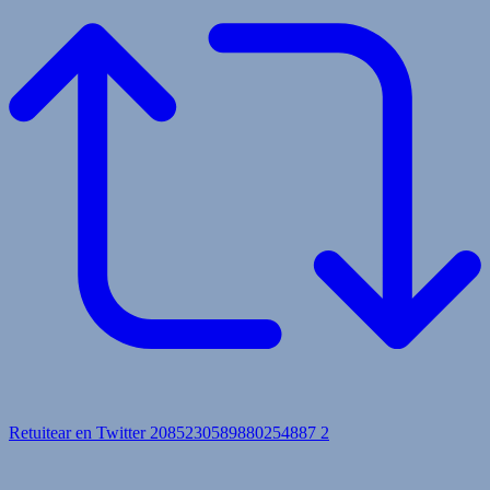
Retuitear en Twitter 2085230589880254887
2