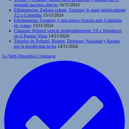
segundo ascenso directo
16/11/2024
Eliminatorias: Euforia celeste, Uruguay le ganó agónicamente
3:2 a Colombia
15/11/2024
Eliminatorias: Uruguay y una nueva victoria ante Colombia
en «casa»
15/11/2024
Clausura: Peñarol venció inobjetablemente 2:0 a Wanderers
en el Parque Viera
14/11/2024
Triunfos de Peñarol, Boston, Defensor, Nacional y Racing
por la duodécima fecha
14/11/2024
La Web Deportiva Uruguaya