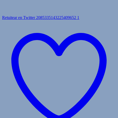
Retuitear en Twitter 2085335143225409652
1