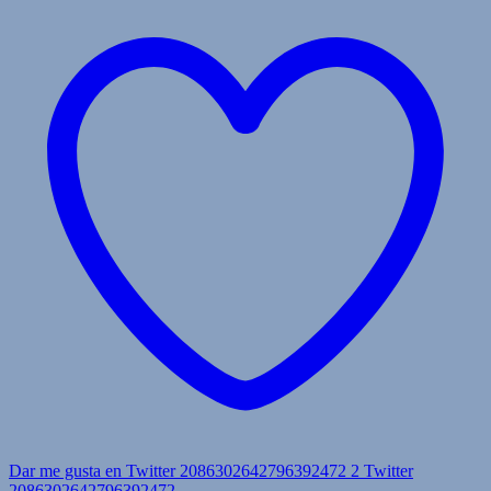
Dar me gusta en Twitter 2086302642796392472
2
Twitter
2086302642796392472