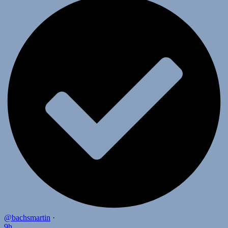
@bachsmartin
·
9h