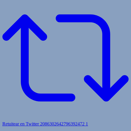
Retuitear en Twitter 2086302642796392472
1