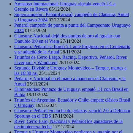
Amistoso Internacional: Uruguay «local» venció 2:1 a
Gremio en Rivera
05/12/2024
Supercampeón : Peñarol arrasó, campeón de Clausura, Anual
y Uruguayo 2024
02/12/2024
Peñarol campeón de punta a punta del Campeonato Uruguayo
2024
01/12/2024
Clausura: Nacional dejó dos puntos de oro al igualar con
Danubio 0:0 en el Viera
27/11/2024
Clausura: Peñarol se floreó 5:1 ante Progreso en el Centenario
y se adueñó de la Anual
26/11/2024
Triunfos de Cerro Largo, Racing, Deportivo, Peñarol, River,
Liverpool y Wanderers
26/11/2024
Segunda División: Uruguay Montevideo – Torque, martes a
las 16:30 hs.
25/11/2024
Peñarol y Nacional en el mano a mano por el Claiusura y la
Anual
25/11/2024
Eliminatorias: Puntazo de Uruguay, empató 1:1 con Brasil en
Bahía
19/11/2024
Triunfos de Argentina, Ecuador y Chile; empate clásico Brasil
y Uruguay
19/11/2024
Clausura: Peñarol en noche de golazos, venció 2:0 a Defensor
Sporting en el CDS
17/11/2024
River, Cerro Laro, Nacional y Peñarol los ganadores de la
decimotercera fecha
17/11/2024
Torque y Uruguay Montevideo perdieron y jugarán por el