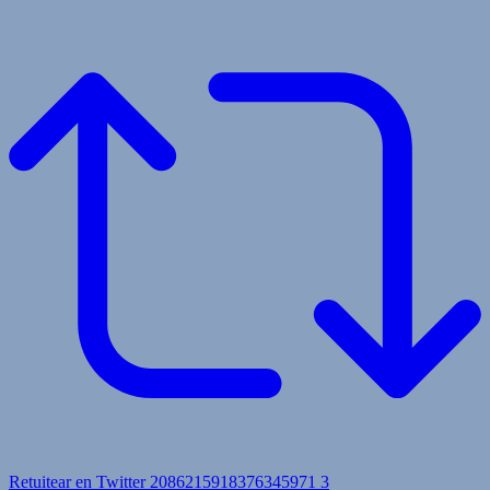
Retuitear en Twitter 2086215918376345971
3