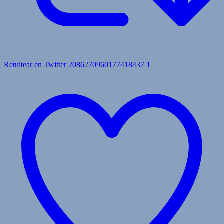
Retuitear en Twitter 2086270960177418437
1