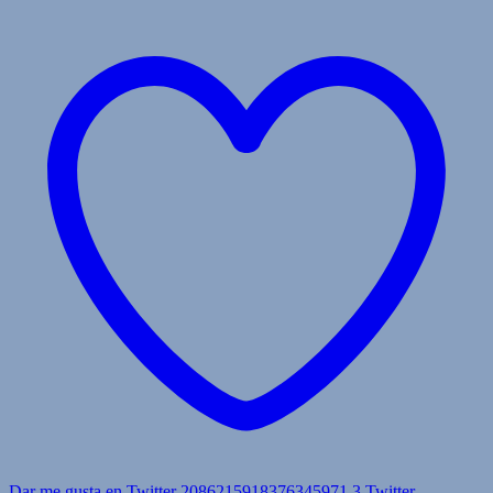
Dar me gusta en Twitter 2086215918376345971
3
Twitter