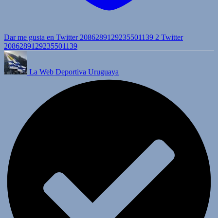
Dar me gusta en Twitter 2086289129235501139
2
Twitter
2086289129235501139
La Web Deportiva Uruguaya