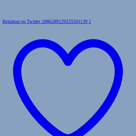
Retuitear en Twitter 2086289129235501139
1