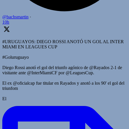
@bachsmartin
·
10h
#URUGUAYOS: DIEGO ROSSI ANOTÓ UN GOL AL INTER
MIAMI EN LEAGUES CUP
#Goluruguayo
Diego Rossi anotó el gol del triunfo agónico de @Rayados 2-1 de
visitante ante @InterMiamiCF por @LeaguesCup.
El ex @oficialcap fue titular en Rayados y anotó a los 90' el gol del
triunfom
El