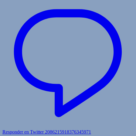
Responder en Twitter 2086215918376345971