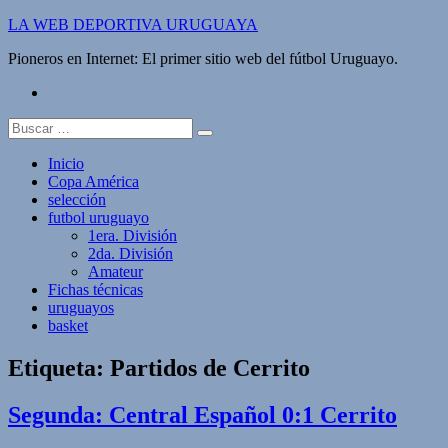
Saltar
LA WEB DEPORTIVA URUGUAYA
al
Pioneros en Internet: El primer sitio web del fútbol Uruguayo.
contenido
twitter
Buscar:
Inicio
Copa América
selección
futbol uruguayo
1era. División
2da. División
Amateur
Fichas técnicas
uruguayos
basket
Etiqueta:
Partidos de Cerrito
Segunda: Central Español 0:1 Cerrito