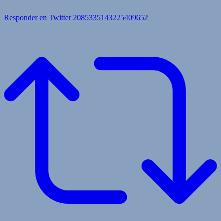
Responder en Twitter 2085335143225409652