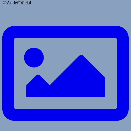
@AudefOficial