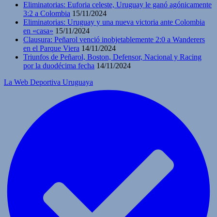
Eliminatorias: Euforia celeste, Uruguay le ganó agónicamente
3:2 a Colombia
15/11/2024
Eliminatorias: Uruguay y una nueva victoria ante Colombia
en «casa»
15/11/2024
Clausura: Peñarol venció inobjetablemente 2:0 a Wanderers
en el Parque Viera
14/11/2024
Triunfos de Peñarol, Boston, Defensor, Nacional y Racing
por la duodécima fecha
14/11/2024
La Web Deportiva Uruguaya