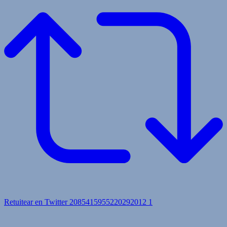
Retuitear en Twitter 2085415955220292012
1