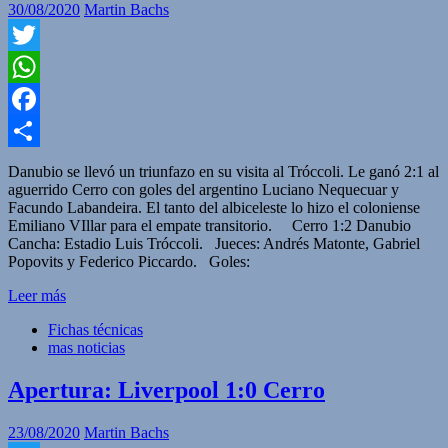
30/08/2020
Martin Bachs
Twitter
WhatsApp
Facebook
Compartir
Danubio se llevó un triunfazo en su visita al Tróccoli. Le ganó 2:1 al
aguerrido Cerro con goles del argentino Luciano Nequecuar y
Facundo Labandeira. El tanto del albiceleste lo hizo el coloniense
Emiliano VIllar para el empate transitorio. Cerro 1:2 Danubio
Cancha: Estadio Luis Tróccoli. Jueces: Andrés Matonte, Gabriel
Popovits y Federico Piccardo. Goles:
Leer más
Fichas técnicas
mas noticias
Apertura: Liverpool 1:0 Cerro
23/08/2020
Martin Bachs