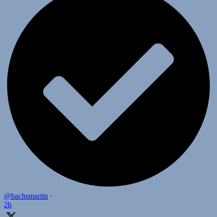
@bachsmartin
·
2h