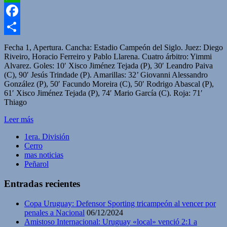
WhatsApp
Facebook
Compartir
Fecha 1, Apertura. Cancha: Estadio Campeón del Siglo. Juez: Diego
Riveiro, Horacio Ferreiro y Pablo Llarena. Cuatro árbitro: Yimmi
Alvarez. Goles: 10′ Xisco Jiménez Tejada (P), 30′ Leandro Paiva
(C), 90′ Jesús Trindade (P). Amarillas: 32’ Giovanni Alessandro
González (P), 50′ Facundo Moreira (C), 50′ Rodrigo Abascal (P),
61′ Xisco Jiménez Tejada (P), 74′ Mario García (C). Roja: 71′
Thiago
Leer más
1era. División
Cerro
mas noticias
Peñarol
Entradas recientes
Copa Uruguay: Defensor Sporting tricampeón al vencer por
penales a Nacional
06/12/2024
Amistoso Internacional: Uruguay «local» venció 2:1 a