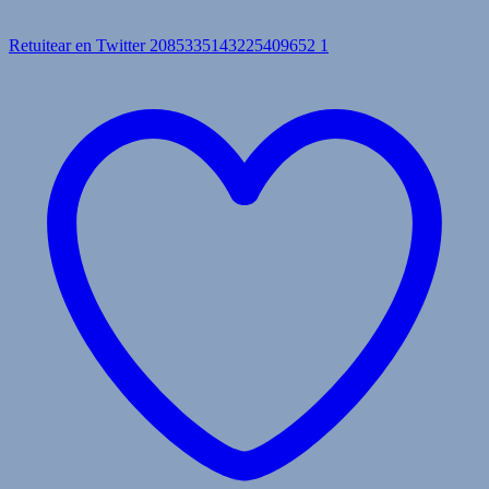
Retuitear en Twitter 2085335143225409652
1