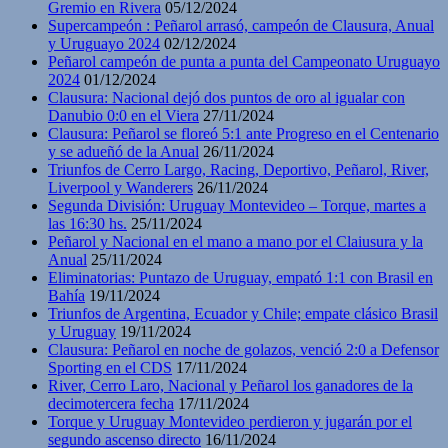
Gremio en Rivera
05/12/2024
Supercampeón : Peñarol arrasó, campeón de Clausura, Anual
y Uruguayo 2024
02/12/2024
Peñarol campeón de punta a punta del Campeonato Uruguayo
2024
01/12/2024
Clausura: Nacional dejó dos puntos de oro al igualar con
Danubio 0:0 en el Viera
27/11/2024
Clausura: Peñarol se floreó 5:1 ante Progreso en el Centenario
y se adueñó de la Anual
26/11/2024
Triunfos de Cerro Largo, Racing, Deportivo, Peñarol, River,
Liverpool y Wanderers
26/11/2024
Segunda División: Uruguay Montevideo – Torque, martes a
las 16:30 hs.
25/11/2024
Peñarol y Nacional en el mano a mano por el Claiusura y la
Anual
25/11/2024
Eliminatorias: Puntazo de Uruguay, empató 1:1 con Brasil en
Bahía
19/11/2024
Triunfos de Argentina, Ecuador y Chile; empate clásico Brasil
y Uruguay
19/11/2024
Clausura: Peñarol en noche de golazos, venció 2:0 a Defensor
Sporting en el CDS
17/11/2024
River, Cerro Laro, Nacional y Peñarol los ganadores de la
decimotercera fecha
17/11/2024
Torque y Uruguay Montevideo perdieron y jugarán por el
segundo ascenso directo
16/11/2024