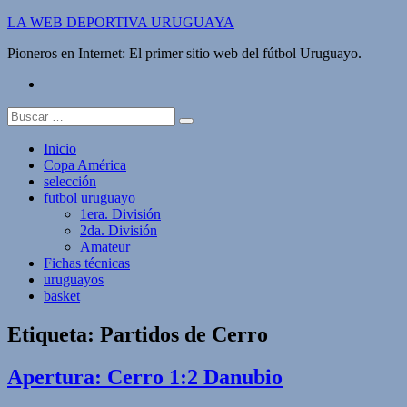
Saltar
LA WEB DEPORTIVA URUGUAYA
al
Pioneros en Internet: El primer sitio web del fútbol Uruguayo.
contenido
twitter
Buscar:
Inicio
Copa América
selección
futbol uruguayo
1era. División
2da. División
Amateur
Fichas técnicas
uruguayos
basket
Etiqueta:
Partidos de Cerro
Apertura: Cerro 1:2 Danubio