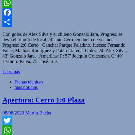
Twitter
WhatsApp
Facebook
Compartir
Con goles de Alex Silva y el chileno Gonzalo Jara, Progreso se
llevó el triunfo de local 2:0 ante Cerro en duelo de vecinos.
Progreso 2:0 Cerro Cancha: Parque Paladino. Jueces: Fernando
Falce, Mathías Rodríguez y Pablo Llarena. Goles: 24′ Alex Silva,
43′ Gonzalo Jara. Amarillas: P: 57′ Joaquín Gottesman. C: 40′
Leandro Paiva, 75′ José Luis
Leer más
Fichas técnicas
mas noticias
Apertura: Cerro 1:0 Plaza
08/08/2020
Martin Bachs
Twitter