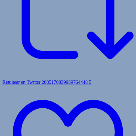
Retuitear en Twitter 2085170839989764448
5