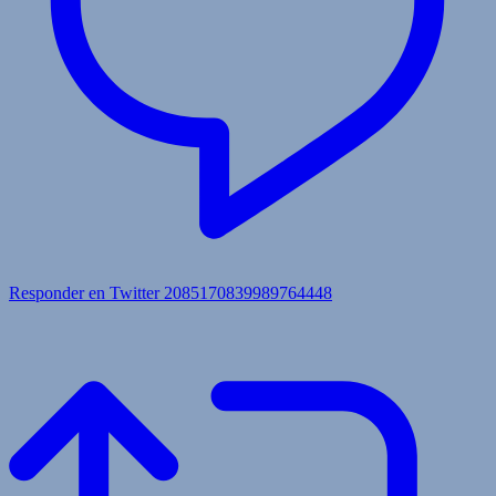
Responder en Twitter 2085170839989764448