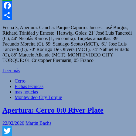
WhatsApp
Facebook
Compartir
Fecha 3, Apertura. Cancha: Parque Capurro. Jueces: José Burgos,
Richard Trinidad y Ernesto Hartwig. Goles: 21′ José Luis Tancredi
(C), 44′ Nicolás Ramos (T, en contra). Tarjetas amarillas: 39′
Facundo Moreira (C), 59′ Santiago Scotto (MCT), 61′ José Luis
Tancredi (C), 70′ Rodrigo De Olivera (MCT), 74′ Nahuel Furtado
(C), 85′ Marcelo Allende (MCT). MONTEVIDEO CITY
TORQUE: 01-Cristopher Fiermarin, 05-Franco
Leer más
Cerro
Fichas técnicas
mas noticias
Montevideo City Torque
Apertura: Cerro 0:0 River Plate
22/02/2020
Martin Bachs