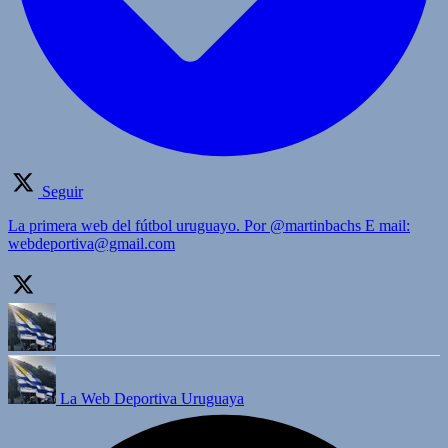
Seguir
La primera web del fútbol uruguayo. Por @martinbachs E mail:
webdeportiva@gmail.com
La Web Deportiva Uruguaya