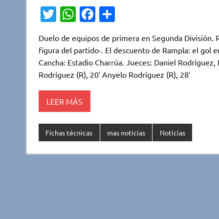
T
W
Fa
C
w
h
c
o
Duelo de equipos de primera en Segunda División. Ra
it
at
e
m
figura del partido-. El descuento de Rampla: el gol
te
s
b
p
Cancha: Estadio Charrúa. Jueces: Daniel Rodríguez,
r
A
o
ar
Rodríguez (R), 20′ Anyelo Rodríguez (R), 28′
p
o
ti
LEER MÁS
p
k
r
Fichas técnicas
mas noticias
Noticias