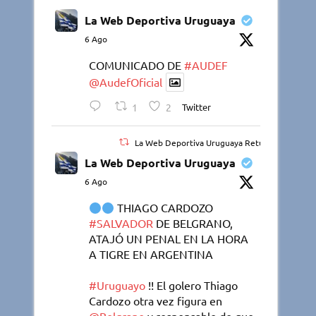
La Web Deportiva Uruguaya
6 Ago
COMUNICADO DE
#AUDEF
@AudefOficial
1
2
Twitter
La Web Deportiva Uruguaya Retuiteado
La Web Deportiva Uruguaya
6 Ago
THIAGO CARDOZO
#SALVADOR
DE BELGRANO,
ATAJÓ UN PENAL EN LA HORA
A TIGRE EN ARGENTINA
#Uruguayo
!! El golero Thiago
Cardozo otra vez figura en