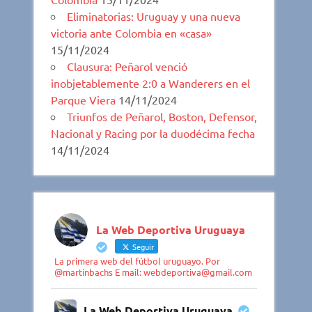
Eliminatorias: Uruguay y una nueva
victoria ante Colombia en «casa»
15/11/2024
Clausura: Peñarol venció
inobjetablemente 2:0 a Wanderers en el
Parque Viera
14/11/2024
Triunfos de Peñarol, Boston, Defensor,
Nacional y Racing por la duodécima fecha
14/11/2024
La Web Deportiva Uruguaya
Seguir
La primera web del fútbol uruguayo. Por
@martinbachs E mail: webdeportiva@gmail.com
La Web Deportiva Uruguaya