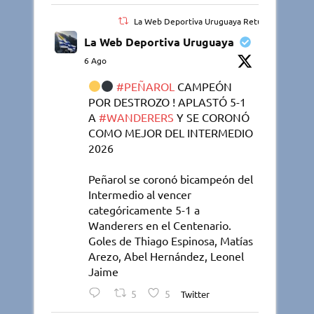
La Web Deportiva Uruguaya Retuiteado
La Web Deportiva Uruguaya
6 Ago
#PEÑAROL
CAMPEÓN
POR DESTROZO ! APLASTÓ 5-1
A
#WANDERERS
Y SE CORONÓ
COMO MEJOR DEL INTERMEDIO
2026
Peñarol se coronó bicampeón del
Intermedio al vencer
categóricamente 5-1 a
Wanderers en el Centenario.
Goles de Thiago Espinosa, Matías
Arezo, Abel Hernández, Leonel
Jaime
5
5
Twitter