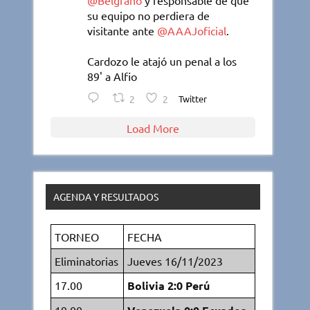
@Belgrano
y responsable de que
su equipo no perdiera de
visitante ante
@AAAJoficial
.
Cardozo le atajó un penal a los
89' a Alfio
2
2
Twitter
Load More
AGENDA Y RESULTADOS
TORNEO
FECHA
Eliminatorias
Jueves 16/11/2023
17.00
Bolivia 2:0 Perú