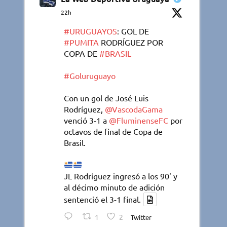
22h
#URUGUAYOS
: GOL DE
#PUMITA
RODRÍGUEZ POR
COPA DE
#BRASIL
#Goluruguayo
Con un gol de José Luis
Rodríguez,
@VascodaGama
venció 3-1 a
@FluminenseFC
por
octavos de final de Copa de
Brasil.
JL Rodríguez ingresó a los 90' y
al décimo minuto de adición
sentenció el 3-1 final.
1
2
Twitter