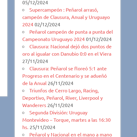
05/12/2024
Supercampeón : Peñarol arrasó,
campeón de Clausura, Anual y Uruguayo
2024
02/12/2024
Peñarol campeón de punta a punta del
Campeonato Uruguayo 2024
01/12/2024
Clausura: Nacional dejó dos puntos de
oro al igualar con Danubio 0:0 en el Viera
27/11/2024
Clausura: Peñarol se floreó 5:1 ante
Progreso en el Centenario y se adueñó
de la Anual
26/11/2024
Triunfos de Cerro Largo, Racing,
Deportivo, Peñarol, River, Liverpool y
Wanderers
26/11/2024
Segunda División: Uruguay
Montevideo – Torque, martes a las 16:30
hs.
25/11/2024
Peñarol y Nacional en el mano a mano