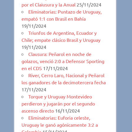
por el Claiusura y la Anual
25/11/2024
Eliminatorias: Puntazo de Uruguay,
empató 1:1 con Brasil en Bahía
19/11/2024
Triunfos de Argentina, Ecuador y
Chile; empate clásico Brasil y Uruguay
19/11/2024
Clausura: Peñarol en noche de
golazos, venció 2:0 a Defensor Sporting
en el CDS
17/11/2024
River, Cerro Laro, Nacional y Peñarol
los ganadores de la decimotercera fecha
17/11/2024
Torque y Uruguay Montevideo
perdieron y jugarán por el segundo
ascenso directo
16/11/2024
Eliminatorias: Euforia celeste,
Uruguay le ganó agónicamente 3:2 a
Colombia
15/11/2024