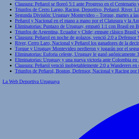
Clausura: Peñarol se floreó 5:1 ante Progreso en el Centenario 
Triunfos de Cerro Largo, Racing, Deportivo, Peñarol, River, L
Segunda División: Uruguay Montevideo – Torque, martes a las
Peñarol y Nacional en el mano a mano por el Claiusura y la An
Eliminatorias: Puntazo de Uruguay, empató 1:1 con Brasil en B
Triunfos de Argentina, Ecuador y Chile; empate clásico Brasil
Clausura: Peñarol en noche de golazos, venció 2:0 a Defensor
River, Cerro Laro, Nacional y Peñarol los ganadores de la deci
Torque y Uruguay Montevideo perdieron y jugarán por el segu
Eliminatorias: Euforia celeste, Uruguay le ganó agónicamente 
Eliminatorias: Uruguay y una nueva victoria ante Colombia en
Clausura: Peñarol venció inobjetablemente 2:0 a Wanderers en 
Triunfos de Peñarol, Boston, Defensor, Nacional y Racing por
La Web Deportiva Uruguaya