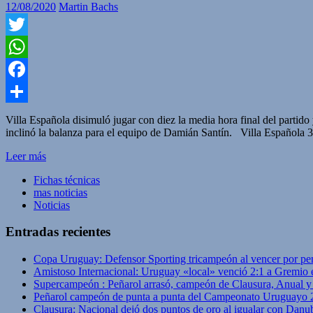
12/08/2020
Martin Bachs
Twitter
WhatsApp
Facebook
Compartir
Villa Española disimuló jugar con diez la media hora final del partido
inclinó la balanza para el equipo de Damián Santín. Villa Española
Leer más
Fichas técnicas
mas noticias
Noticias
Entradas recientes
Copa Uruguay: Defensor Sporting tricampeón al vencer por pe
Amistoso Internacional: Uruguay «local» venció 2:1 a Gremio 
Supercampeón : Peñarol arrasó, campeón de Clausura, Anual 
Peñarol campeón de punta a punta del Campeonato Uruguayo 
Clausura: Nacional dejó dos puntos de oro al igualar con Danub