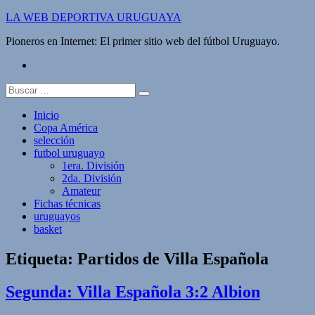
Saltar
LA WEB DEPORTIVA URUGUAYA
al
Pioneros en Internet: El primer sitio web del fútbol Uruguayo.
contenido
twitter
Buscar:
Inicio
Copa América
selección
futbol uruguayo
1era. División
2da. División
Amateur
Fichas técnicas
uruguayos
basket
Etiqueta:
Partidos de Villa Española
Segunda: Villa Española 3:2 Albion