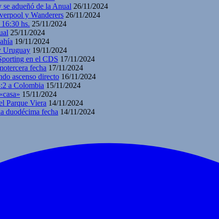
y se adueñó de la Anual
26/11/2024
iverpool y Wanderers
26/11/2024
 16:30 hs.
25/11/2024
ual
25/11/2024
ahía
19/11/2024
 y Uruguay
19/11/2024
 Sporting en el CDS
17/11/2024
motercera fecha
17/11/2024
ndo ascenso directo
16/11/2024
3:2 a Colombia
15/11/2024
 «casa»
15/11/2024
el Parque Viera
14/11/2024
 la duodécima fecha
14/11/2024