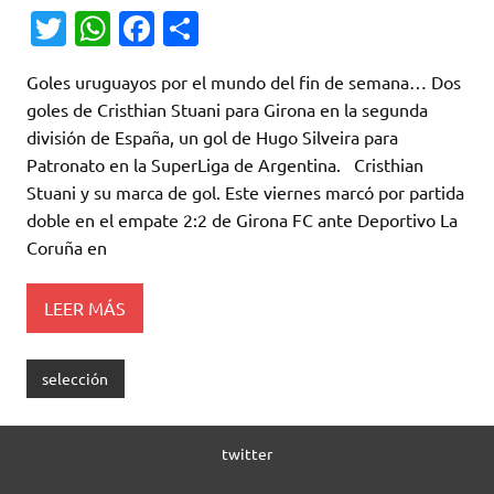
T
W
Fa
C
w
h
c
o
Goles uruguayos por el mundo del fin de semana… Dos
it
at
e
m
goles de Cristhian Stuani para Girona en la segunda
te
s
b
p
división de España, un gol de Hugo Silveira para
r
A
o
ar
Patronato en la SuperLiga de Argentina. Cristhian
Stuani y su marca de gol. Este viernes marcó por partida
p
o
ti
doble en el empate 2:2 de Girona FC ante Deportivo La
p
k
r
Coruña en
LEER MÁS
selección
twitter