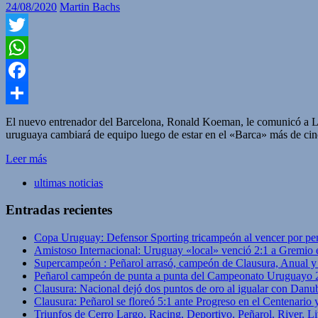
24/08/2020
Martin Bachs
Twitter
WhatsApp
Facebook
Compartir
El nuevo entrenador del Barcelona, Ronald Koeman, le comunicó a Lui
uruguaya cambiará de equipo luego de estar en el «Barca» más de cin
Leer más
ultimas noticias
Entradas recientes
Copa Uruguay: Defensor Sporting tricampeón al vencer por pe
Amistoso Internacional: Uruguay «local» venció 2:1 a Gremio 
Supercampeón : Peñarol arrasó, campeón de Clausura, Anual 
Peñarol campeón de punta a punta del Campeonato Uruguayo 
Clausura: Nacional dejó dos puntos de oro al igualar con Danub
Clausura: Peñarol se floreó 5:1 ante Progreso en el Centenario 
Triunfos de Cerro Largo, Racing, Deportivo, Peñarol, River, L