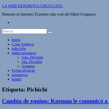
Saltar
LA WEB DEPORTIVA URUGUAYA
al
Pioneros en Internet: El primer sitio web del fútbol Uruguayo.
contenido
twitter
Buscar:
Inicio
Copa América
selección
futbol uruguayo
1era. División
2da. División
Amateur
Fichas técnicas
uruguayos
basket
Etiqueta:
Pichichi
Cambia de equipo: Koeman le comunicó a S