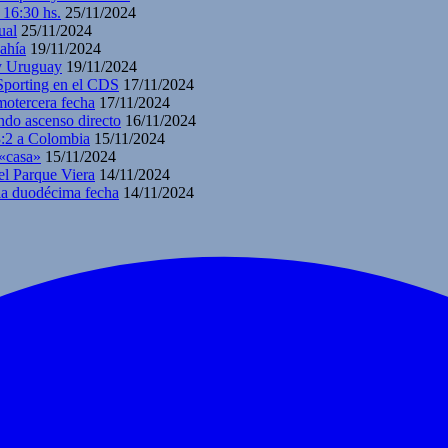
 16:30 hs.
25/11/2024
ual
25/11/2024
ahía
19/11/2024
 y Uruguay
19/11/2024
 Sporting en el CDS
17/11/2024
motercera fecha
17/11/2024
ndo ascenso directo
16/11/2024
3:2 a Colombia
15/11/2024
 «casa»
15/11/2024
el Parque Viera
14/11/2024
 la duodécima fecha
14/11/2024