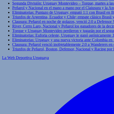
Segunda División: Uruguay Montevideo – Torque, martes a las
Peñarol y Nacional en el mano a mano por el Claiusura y la An
Eliminatorias: Puntazo de Uruguay, empató 1:1 con Brasil en B
Triunfos de Argentina, Ecuador y Chile; empate clásico Brasil
Clausura: Peñarol en noche de golazos, venció 2:0 a Defensor
River, Cerro Laro, Nacional y Peñarol los ganadores de la deci
Torque y Uruguay Montevideo perdieron y jugarán por el segu
Eliminatorias: Euforia celeste, Uruguay le ganó agónicamente 
Eliminatorias: Uruguay y una nueva victoria ante Colombia en
Clausura: Peñarol venció inobjetablemente 2:0 a Wanderers en 
Triunfos de Peñarol, Boston, Defensor, Nacional y Racing por
La Web Deportiva Uruguaya