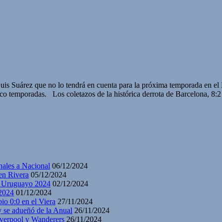
s Suárez que no lo tendrá en cuenta para la próxima temporada en el B
co temporadas. Los coletazos de la histórica derrota de Barcelona, 8:
nales a Nacional
06/12/2024
en Rivera
05/12/2024
y Uruguayo 2024
02/12/2024
2024
01/12/2024
io 0:0 en el Viera
27/11/2024
y se adueñó de la Anual
26/11/2024
iverpool y Wanderers
26/11/2024