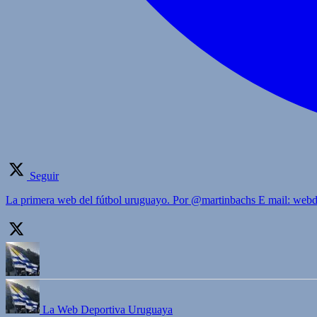
Seguir
La primera web del fútbol uruguayo. Por @martinbachs E mail: we
La Web Deportiva Uruguaya