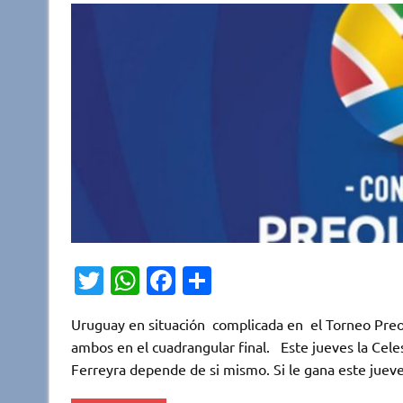
T
W
Fa
C
w
h
c
o
Uruguay en situación complicada en el Torneo Preol
it
at
e
m
ambos en el cuadrangular final. Este jueves la Celes
te
s
b
p
Ferreyra depende de si mismo. Si le gana este juev
r
A
o
ar