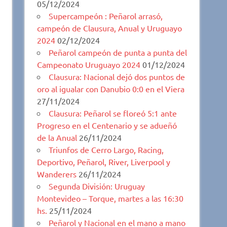
05/12/2024
Supercampeón : Peñarol arrasó,
campeón de Clausura, Anual y Uruguayo
2024
02/12/2024
Peñarol campeón de punta a punta del
Campeonato Uruguayo 2024
01/12/2024
Clausura: Nacional dejó dos puntos de
oro al igualar con Danubio 0:0 en el Viera
27/11/2024
Clausura: Peñarol se floreó 5:1 ante
Progreso en el Centenario y se adueñó
de la Anual
26/11/2024
Triunfos de Cerro Largo, Racing,
Deportivo, Peñarol, River, Liverpool y
Wanderers
26/11/2024
Segunda División: Uruguay
Montevideo – Torque, martes a las 16:30
hs.
25/11/2024
Peñarol y Nacional en el mano a mano