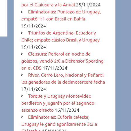
por el Claiusura y la Anual
25/11/2024
Eliminatorias: Puntazo de Uruguay,
empató 1:1 con Brasil en Bahía
19/11/2024
Triunfos de Argentina, Ecuador y
Chile; empate clásico Brasil y Uruguay
19/11/2024
Clausura: Peñarol en noche de
golazos, venció 2:0 a Defensor Sporting
en el CDS
17/11/2024
River, Cerro Laro, Nacional y Peñarol
los ganadores de la decimotercera fecha
17/11/2024
Torque y Uruguay Montevideo
perdieron y jugarán por el segundo
ascenso directo
16/11/2024
Eliminatorias: Euforia celeste,
Uruguay le ganó agónicamente 3:2 a
Colombia
15/11/2024