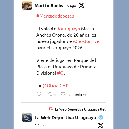
Martín Bachs
5 Ago
#Mercadodepases
El volante
#uruguayo
Marco
Andrés Orona, de 20 años, es
nuevo jugador de
@bostonriver
para el Uruguayo 2026.
Viene de jugar en Parque del
Plata el Uruguayo de Primera
Divisional
#C
.
Ex
@OficialCAP
1
3
Twitter
La Web Deportiva Uruguaya Retuiteado
La Web Deportiva Uruguaya
4 Ago