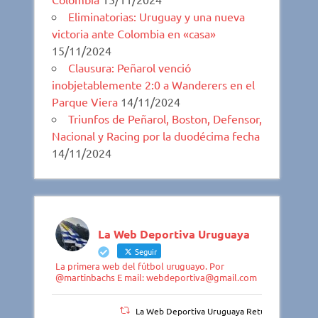
Eliminatorias: Uruguay y una nueva
victoria ante Colombia en «casa»
15/11/2024
Clausura: Peñarol venció
inobjetablemente 2:0 a Wanderers en el
Parque Viera
14/11/2024
Triunfos de Peñarol, Boston, Defensor,
Nacional y Racing por la duodécima fecha
14/11/2024
La Web Deportiva Uruguaya
Seguir
La primera web del fútbol uruguayo. Por
@martinbachs E mail: webdeportiva@gmail.com
La Web Deportiva Uruguaya Retuiteado