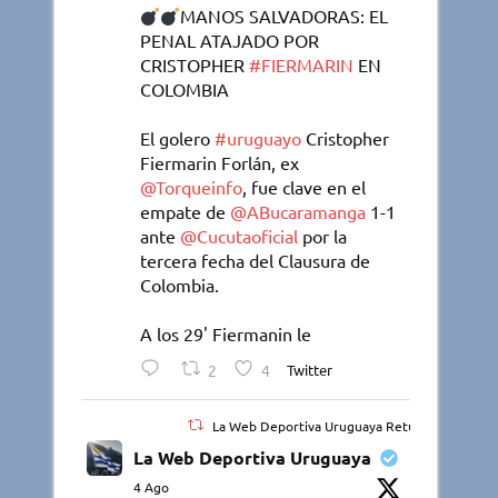
MANOS SALVADORAS: EL
PENAL ATAJADO POR
CRISTOPHER
#FIERMARIN
EN
COLOMBIA
El golero
#uruguayo
Cristopher
Fiermarin Forlán, ex
@Torqueinfo
, fue clave en el
empate de
@ABucaramanga
1-1
ante
@Cucutaoficial
por la
tercera fecha del Clausura de
Colombia.
A los 29' Fiermanin le
2
4
Twitter
La Web Deportiva Uruguaya Retuiteado
La Web Deportiva Uruguaya
4 Ago