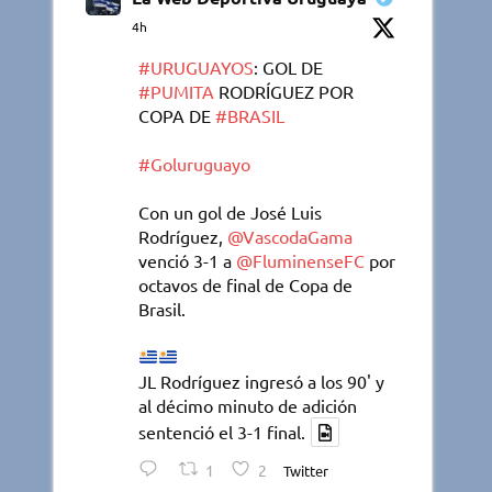
4h
#URUGUAYOS
: GOL DE
#PUMITA
RODRÍGUEZ POR
COPA DE
#BRASIL
#Goluruguayo
Con un gol de José Luis
Rodríguez,
@VascodaGama
venció 3-1 a
@FluminenseFC
por
octavos de final de Copa de
Brasil.
JL Rodríguez ingresó a los 90' y
al décimo minuto de adición
sentenció el 3-1 final.
1
2
Twitter