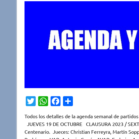
T
W
Fa
C
w
h
c
o
Todos los detalles de la agenda semanal de partidos
it
at
e
m
JUEVES 19 DE OCTUBRE CLAUSURA 2023 / SEXTA
te
s
b
p
Centenario. Jueces: Christian Ferreyra, Martín Sopp