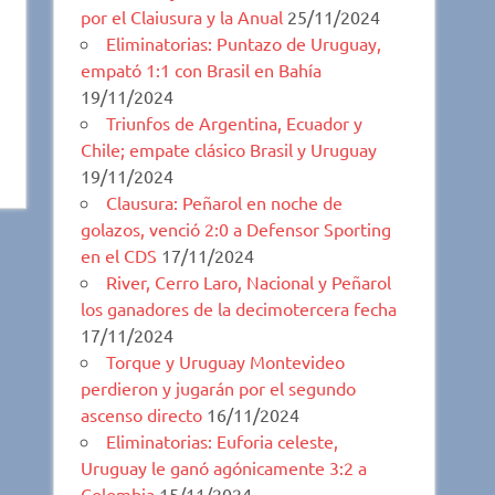
por el Claiusura y la Anual
25/11/2024
Eliminatorias: Puntazo de Uruguay,
empató 1:1 con Brasil en Bahía
19/11/2024
Triunfos de Argentina, Ecuador y
Chile; empate clásico Brasil y Uruguay
19/11/2024
Clausura: Peñarol en noche de
golazos, venció 2:0 a Defensor Sporting
en el CDS
17/11/2024
River, Cerro Laro, Nacional y Peñarol
los ganadores de la decimotercera fecha
17/11/2024
Torque y Uruguay Montevideo
perdieron y jugarán por el segundo
ascenso directo
16/11/2024
Eliminatorias: Euforia celeste,
Uruguay le ganó agónicamente 3:2 a
Colombia
15/11/2024