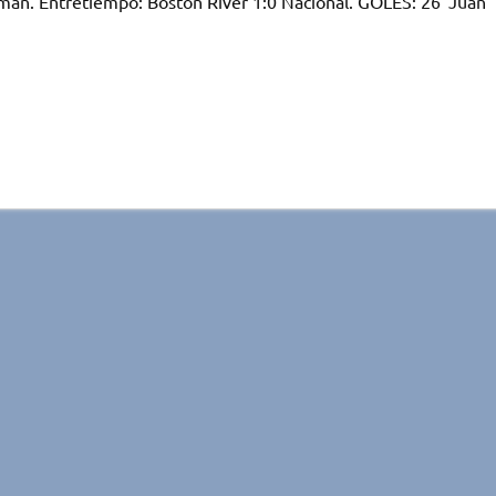
man. Entretiempo: Boston River 1:0 Nacional. GOLES: 26′ Juan