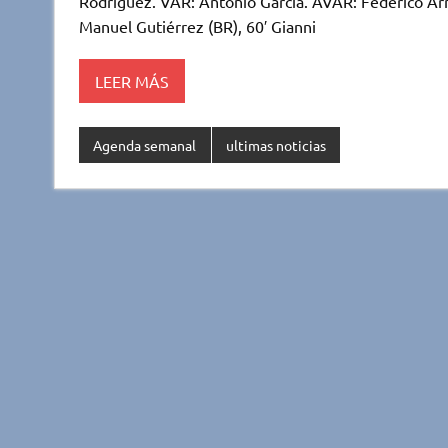
r
A
o
ar
Rodríguez. VAR: Antonio García. AVAR: Federico Ar
Manuel Gutiérrez (BR), 60′ Gianni
p
o
ti
p
k
r
LEER MÁS
Agenda semanal
ultimas noticias