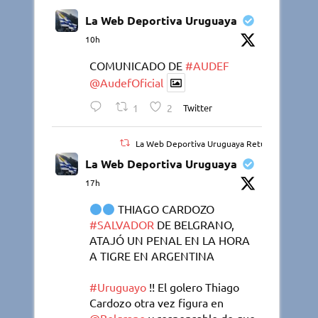
La Web Deportiva Uruguaya
10h
COMUNICADO DE
#AUDEF
@AudefOficial
1
2
Twitter
La Web Deportiva Uruguaya Retuiteado
La Web Deportiva Uruguaya
17h
THIAGO CARDOZO
#SALVADOR
DE BELGRANO,
ATAJÓ UN PENAL EN LA HORA
A TIGRE EN ARGENTINA
#Uruguayo
!! El golero Thiago
Cardozo otra vez figura en