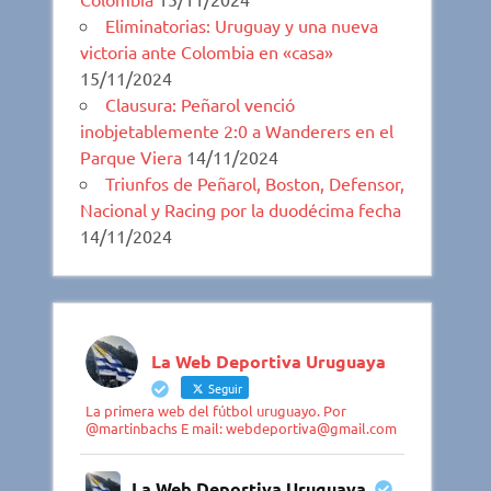
Eliminatorias: Uruguay y una nueva
victoria ante Colombia en «casa»
15/11/2024
Clausura: Peñarol venció
inobjetablemente 2:0 a Wanderers en el
Parque Viera
14/11/2024
Triunfos de Peñarol, Boston, Defensor,
Nacional y Racing por la duodécima fecha
14/11/2024
La Web Deportiva Uruguaya
Seguir
La primera web del fútbol uruguayo. Por
@martinbachs E mail: webdeportiva@gmail.com
La Web Deportiva Uruguaya