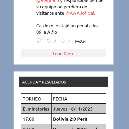
@Belgrano
y responsable de que
su equipo no perdiera de
visitante ante
@AAAJoficial
.
Cardozo le atajó un penal a los
89' a Alfio
2
2
Twitter
Load More
AGENDA Y RESULTADOS
TORNEO
FECHA
Eliminatorias
Jueves 16/11/2023
17.00
Bolivia 2:0 Perú