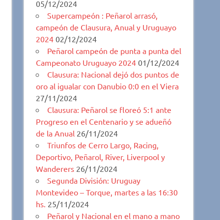
05/12/2024
Supercampeón : Peñarol arrasó,
campeón de Clausura, Anual y Uruguayo
2024
02/12/2024
Peñarol campeón de punta a punta del
Campeonato Uruguayo 2024
01/12/2024
Clausura: Nacional dejó dos puntos de
oro al igualar con Danubio 0:0 en el Viera
27/11/2024
Clausura: Peñarol se floreó 5:1 ante
Progreso en el Centenario y se adueñó
de la Anual
26/11/2024
Triunfos de Cerro Largo, Racing,
Deportivo, Peñarol, River, Liverpool y
Wanderers
26/11/2024
Segunda División: Uruguay
Montevideo – Torque, martes a las 16:30
hs.
25/11/2024
Peñarol y Nacional en el mano a mano