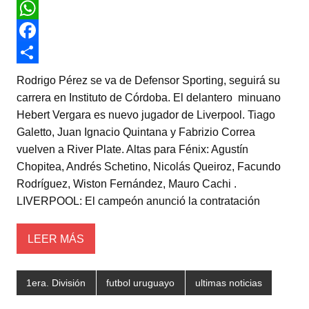
T
w
W
i
h
F
t
a
a
C
Rodrigo Pérez se va de Defensor Sporting, seguirá su
t
t
c
o
carrera en Instituto de Córdoba. El delantero minuano
Hebert Vergara es nuevo jugador de Liverpool. Tiago
e
s
e
m
Galetto, Juan Ignacio Quintana y Fabrizio Correa
r
A
b
p
vuelven a River Plate. Altas para Fénix: Agustín
p
o
a
Chopitea, Andrés Schetino, Nicolás Queiroz, Facundo
Rodríguez, Wiston Fernández, Mauro Cachi .
p
o
r
LIVERPOOL: El campeón anunció la contratación
k
t
i
LEER MÁS
r
1era. División
futbol uruguayo
ultimas noticias