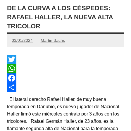
DE LA CURVA A LOS CÉSPEDES:
RAFAEL HALLER, LA NUEVA ALTA
TRICOLOR
03/01/2024
Martin Bachs
T
w
W
i
h
F
t
a
a
C
El lateral derecho Rafael Haller, de muy buena
t
t
c
o
temporada en Danubio, es nuevo jugador de Nacional.
Haller firmó este miércoles contrato por 3 años con los
e
s
e
m
tricolores. Rafael Germán Haller, de 23 años, es la
r
A
b
p
flamante segunda alta de Nacional para la temporada