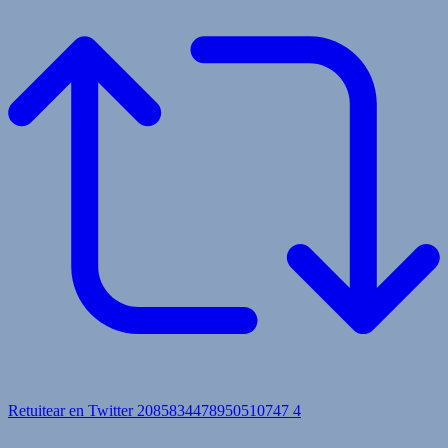
Retuitear en Twitter 2085834478950510747
4