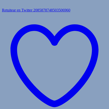
Retuitear en Twitter 2085878748503506960