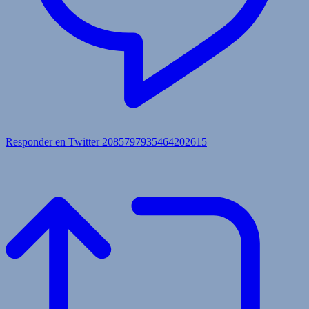
Responder en Twitter 2085797935464202615