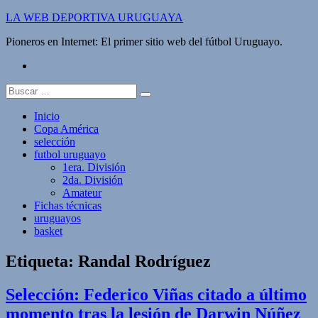
Saltar
LA WEB DEPORTIVA URUGUAYA
al
Pioneros en Internet: El primer sitio web del fútbol Uruguayo.
contenido
twitter
Buscar:
Inicio
Copa América
selección
futbol uruguayo
1era. División
2da. División
Amateur
Fichas técnicas
uruguayos
basket
Etiqueta:
Randal Rodríguez
Selección: Federico Viñas citado a último
momento tras la lesión de Darwin Núñez