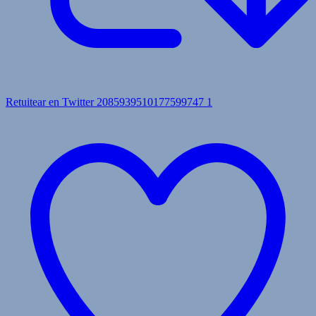
Retuitear en Twitter 2085939510177599747
1