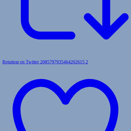
Retuitear en Twitter 2085797935464202615
2