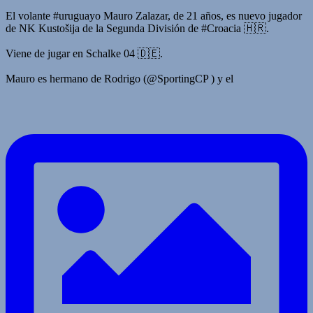
El volante #uruguayo Mauro Zalazar, de 21 años, es nuevo jugador
de NK Kustošija de la Segunda División de #Croacia 🇭🇷.
Viene de jugar en Schalke 04 🇩🇪.
Mauro es hermano de Rodrigo (@SportingCP ) y el