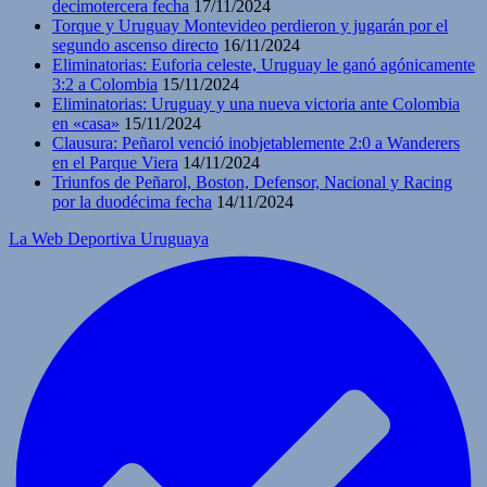
decimotercera fecha
17/11/2024
Torque y Uruguay Montevideo perdieron y jugarán por el
segundo ascenso directo
16/11/2024
Eliminatorias: Euforia celeste, Uruguay le ganó agónicamente
3:2 a Colombia
15/11/2024
Eliminatorias: Uruguay y una nueva victoria ante Colombia
en «casa»
15/11/2024
Clausura: Peñarol venció inobjetablemente 2:0 a Wanderers
en el Parque Viera
14/11/2024
Triunfos de Peñarol, Boston, Defensor, Nacional y Racing
por la duodécima fecha
14/11/2024
La Web Deportiva Uruguaya