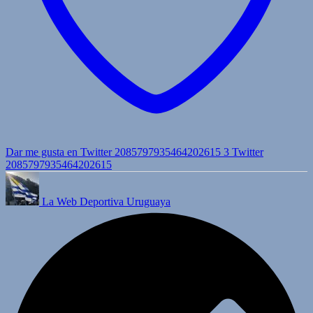
Dar me gusta en Twitter 2085797935464202615
3
Twitter
2085797935464202615
La Web Deportiva Uruguaya