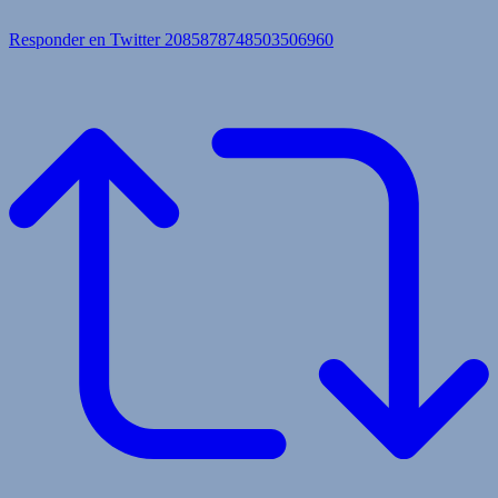
Responder en Twitter 2085878748503506960