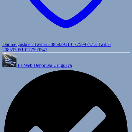
Dar me gusta en Twitter 2085939510177599747
3
Twitter
2085939510177599747
La Web Deportiva Uruguaya