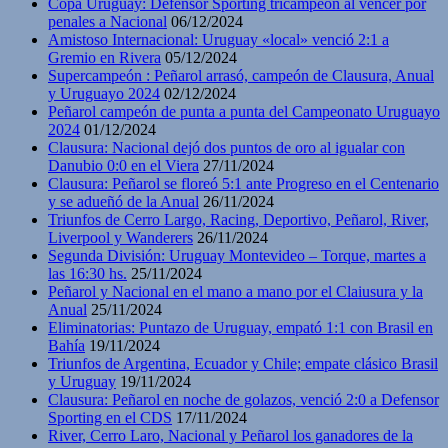
Copa Uruguay: Defensor Sporting tricampeón al vencer por
penales a Nacional
06/12/2024
Amistoso Internacional: Uruguay «local» venció 2:1 a
Gremio en Rivera
05/12/2024
Supercampeón : Peñarol arrasó, campeón de Clausura, Anual
y Uruguayo 2024
02/12/2024
Peñarol campeón de punta a punta del Campeonato Uruguayo
2024
01/12/2024
Clausura: Nacional dejó dos puntos de oro al igualar con
Danubio 0:0 en el Viera
27/11/2024
Clausura: Peñarol se floreó 5:1 ante Progreso en el Centenario
y se adueñó de la Anual
26/11/2024
Triunfos de Cerro Largo, Racing, Deportivo, Peñarol, River,
Liverpool y Wanderers
26/11/2024
Segunda División: Uruguay Montevideo – Torque, martes a
las 16:30 hs.
25/11/2024
Peñarol y Nacional en el mano a mano por el Claiusura y la
Anual
25/11/2024
Eliminatorias: Puntazo de Uruguay, empató 1:1 con Brasil en
Bahía
19/11/2024
Triunfos de Argentina, Ecuador y Chile; empate clásico Brasil
y Uruguay
19/11/2024
Clausura: Peñarol en noche de golazos, venció 2:0 a Defensor
Sporting en el CDS
17/11/2024
River, Cerro Laro, Nacional y Peñarol los ganadores de la