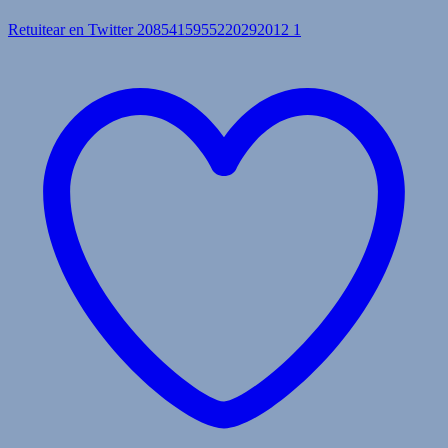
Retuitear en Twitter 2085415955220292012
1