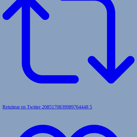
Retuitear en Twitter 2085170839989764448
5