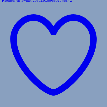
Retuitear en Twitter 2085230589880254887
2