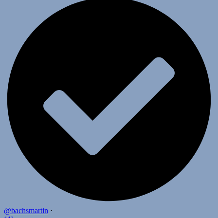
@bachsmartin
·