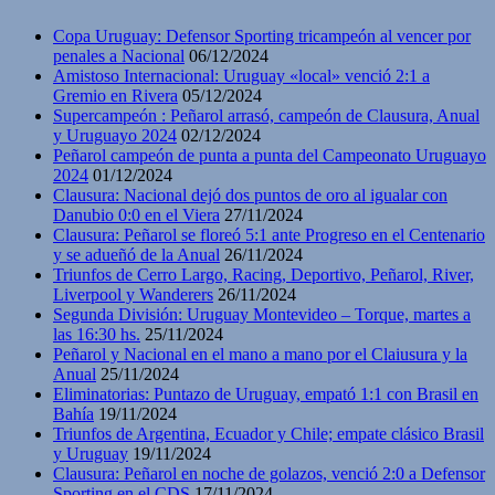
Copa Uruguay: Defensor Sporting tricampeón al vencer por
penales a Nacional
06/12/2024
Amistoso Internacional: Uruguay «local» venció 2:1 a
Gremio en Rivera
05/12/2024
Supercampeón : Peñarol arrasó, campeón de Clausura, Anual
y Uruguayo 2024
02/12/2024
Peñarol campeón de punta a punta del Campeonato Uruguayo
2024
01/12/2024
Clausura: Nacional dejó dos puntos de oro al igualar con
Danubio 0:0 en el Viera
27/11/2024
Clausura: Peñarol se floreó 5:1 ante Progreso en el Centenario
y se adueñó de la Anual
26/11/2024
Triunfos de Cerro Largo, Racing, Deportivo, Peñarol, River,
Liverpool y Wanderers
26/11/2024
Segunda División: Uruguay Montevideo – Torque, martes a
las 16:30 hs.
25/11/2024
Peñarol y Nacional en el mano a mano por el Claiusura y la
Anual
25/11/2024
Eliminatorias: Puntazo de Uruguay, empató 1:1 con Brasil en
Bahía
19/11/2024
Triunfos de Argentina, Ecuador y Chile; empate clásico Brasil
y Uruguay
19/11/2024
Clausura: Peñarol en noche de golazos, venció 2:0 a Defensor
Sporting en el CDS
17/11/2024