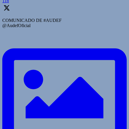
11h
COMUNICADO DE #AUDEF
@AudefOficial