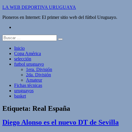
Saltar
LA WEB DEPORTIVA URUGUAYA
al
Pioneros en Internet: El primer sitio web del fútbol Uruguayo.
contenido
twitter
Buscar:
Inicio
Copa América
selección
futbol uruguayo
1era. División
2da. División
Amateur
Fichas técnicas
uruguayos
basket
Etiqueta:
Real España
Diego Alonso es el nuevo DT de Sevilla