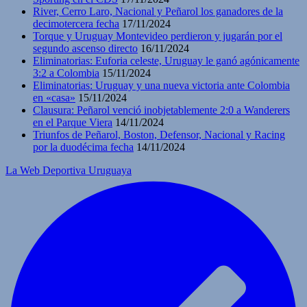
River, Cerro Laro, Nacional y Peñarol los ganadores de la
decimotercera fecha
17/11/2024
Torque y Uruguay Montevideo perdieron y jugarán por el
segundo ascenso directo
16/11/2024
Eliminatorias: Euforia celeste, Uruguay le ganó agónicamente
3:2 a Colombia
15/11/2024
Eliminatorias: Uruguay y una nueva victoria ante Colombia
en «casa»
15/11/2024
Clausura: Peñarol venció inobjetablemente 2:0 a Wanderers
en el Parque Viera
14/11/2024
Triunfos de Peñarol, Boston, Defensor, Nacional y Racing
por la duodécima fecha
14/11/2024
La Web Deportiva Uruguaya