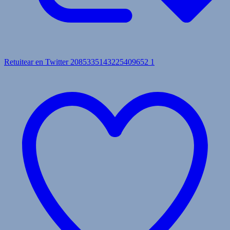
Retuitear en Twitter 2085335143225409652
1