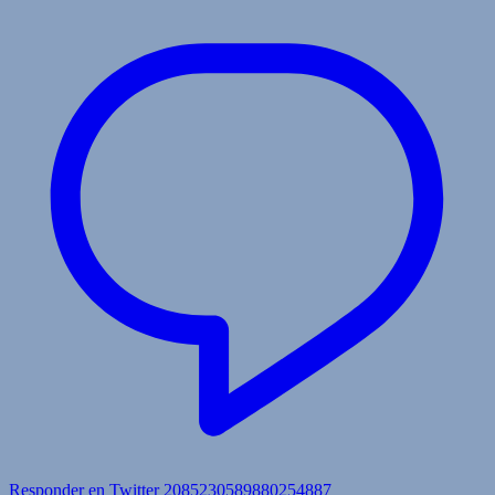
Responder en Twitter 2085230589880254887