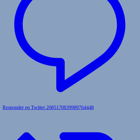
Responder en Twitter 2085170839989764448