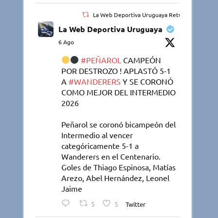
La Web Deportiva Uruguaya Retuiteado
La Web Deportiva Uruguaya
6 Ago
#PEÑAROL
CAMPEÓN
POR DESTROZO ! APLASTÓ 5-1
A
#WANDERERS
Y SE CORONÓ
COMO MEJOR DEL INTERMEDIO
2026
Peñarol se coronó bicampeón del
Intermedio al vencer
categóricamente 5-1 a
Wanderers en el Centenario.
Goles de Thiago Espinosa, Matías
Arezo, Abel Hernández, Leonel
Jaime
5
5
Twitter