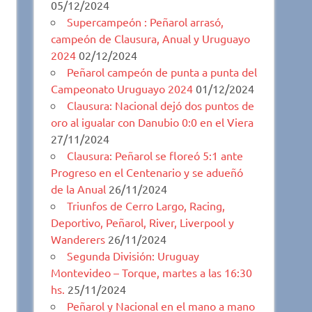
05/12/2024
Supercampeón : Peñarol arrasó,
campeón de Clausura, Anual y Uruguayo
2024
02/12/2024
Peñarol campeón de punta a punta del
Campeonato Uruguayo 2024
01/12/2024
Clausura: Nacional dejó dos puntos de
oro al igualar con Danubio 0:0 en el Viera
27/11/2024
Clausura: Peñarol se floreó 5:1 ante
Progreso en el Centenario y se adueñó
de la Anual
26/11/2024
Triunfos de Cerro Largo, Racing,
Deportivo, Peñarol, River, Liverpool y
Wanderers
26/11/2024
Segunda División: Uruguay
Montevideo – Torque, martes a las 16:30
hs.
25/11/2024
Peñarol y Nacional en el mano a mano