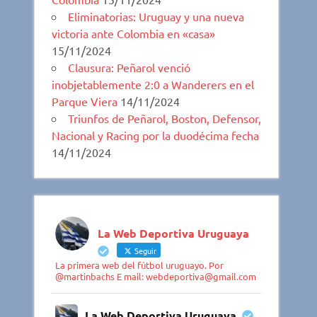
Eliminatorias: Uruguay y una nueva
victoria ante Colombia en «casa»
15/11/2024
Clausura: Peñarol venció
inobjetablemente 2:0 a Wanderers en el
Parque Viera
14/11/2024
Triunfos de Peñarol, Boston, Defensor,
Nacional y Racing por la duodécima fecha
14/11/2024
La Web Deportiva Uruguaya
Seguir
La primera web del fútbol uruguayo. Por
@martinbachs E mail: webdeportiva@gmail.com
La Web Deportiva Uruguaya