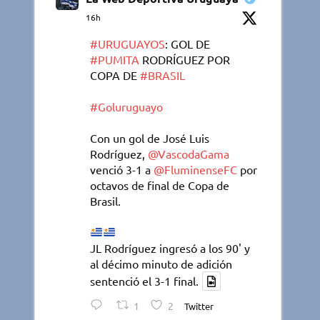
16h
#URUGUAYOS
: GOL DE
#PUMITA
RODRÍGUEZ POR
COPA DE
#BRASIL
#Goluruguayo
Con un gol de José Luis
Rodríguez,
@VascodaGama
venció 3-1 a
@FluminenseFC
por
octavos de final de Copa de
Brasil.
JL Rodríguez ingresó a los 90' y
al décimo minuto de adición
sentenció el 3-1 final.
1
2
Twitter