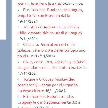
por el Claiusura y la Anual
25/11/2024
Eliminatorias: Puntazo de Uruguay,
empató 1:1 con Brasil en Bahía
19/11/2024
Triunfos de Argentina, Ecuador y
Chile; empate clásico Brasil y Uruguay
19/11/2024
Clausura: Peñarol en noche de
golazos, venció 2:0 a Defensor Sporting
en el CDS
17/11/2024
River, Cerro Laro, Nacional y Peñarol
los ganadores de la decimotercera fecha
17/11/2024
Torque y Uruguay Montevideo
perdieron y jugarán por el segundo
ascenso directo
16/11/2024
Eliminatorias: Euforia celeste,
Uruguay le ganó agónicamente 3:2 a
Colombia
15/11/2024