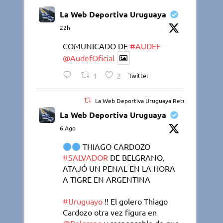
La Web Deportiva Uruguaya
22h
COMUNICADO DE
#AUDEF
@AudefOficial
1
2
Twitter
La Web Deportiva Uruguaya Retuiteado
La Web Deportiva Uruguaya
6 Ago
THIAGO CARDOZO
#SALVADOR
DE BELGRANO,
ATAJÓ UN PENAL EN LA HORA
A TIGRE EN ARGENTINA
#Uruguayo
!! El golero Thiago
Cardozo otra vez figura en