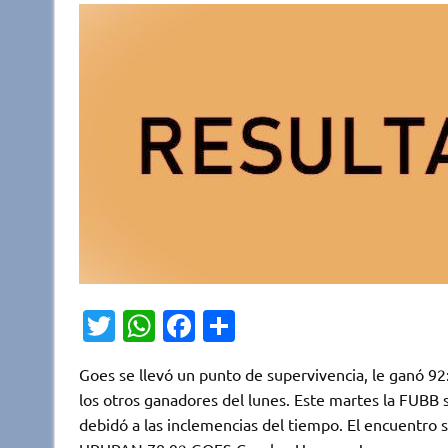
T
W
Fa
C
w
h
c
o
Goes se llevó un punto de supervivencia, le ganó 92:
it
at
e
m
los otros ganadores del lunes. Este martes la FUBB 
te
s
b
p
debidó a las inclemencias del tiempo. El encue