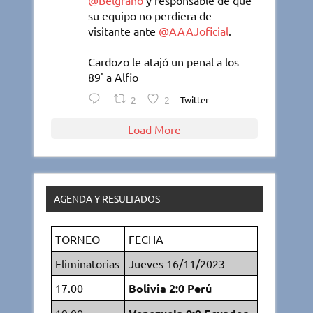
@Belgrano
y responsable de que
su equipo no perdiera de
visitante ante
@AAAJoficial
.
Cardozo le atajó un penal a los
89' a Alfio
2
2
Twitter
Load More
AGENDA Y RESULTADOS
TORNEO
FECHA
Eliminatorias
Jueves 16/11/2023
17.00
Bolivia 2:0 Perú