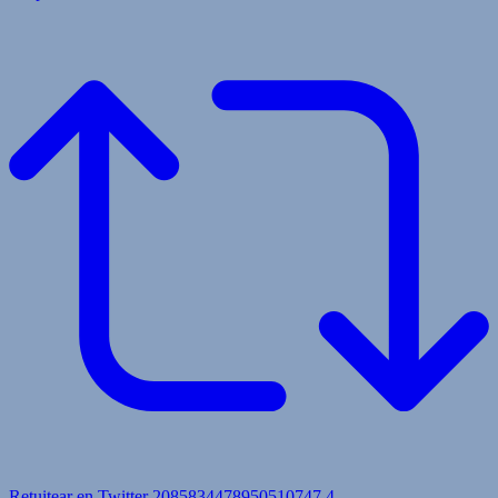
Retuitear en Twitter 2085834478950510747
4