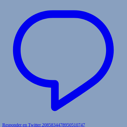
Responder en Twitter 2085834478950510747