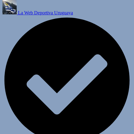
La Web Deportiva Uruguaya