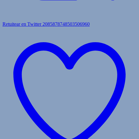
Retuitear en Twitter 2085878748503506960