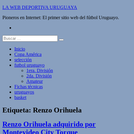
Saltar
LA WEB DEPORTIVA URUGUAYA
al
Pioneros en Internet: El primer sitio web del fútbol Uruguayo.
contenido
twitter
Buscar:
Inicio
Copa América
selección
futbol uruguayo
1era. División
2da. División
Amateur
Fichas técnicas
uruguayos
basket
Etiqueta:
Renzo Orihuela
Renzo Orihuela adquirido por
Montevideo City Torque