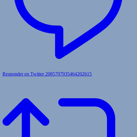
Responder en Twitter 2085797935464202615