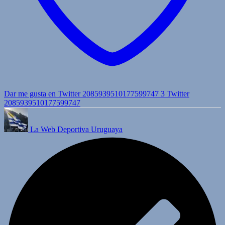
Dar me gusta en Twitter 2085939510177599747
3
Twitter
2085939510177599747
La Web Deportiva Uruguaya