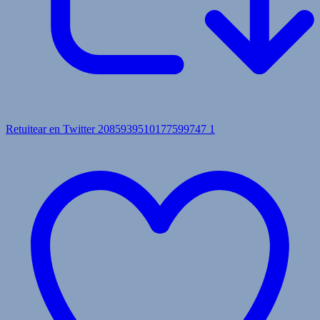
Retuitear en Twitter 2085939510177599747
1