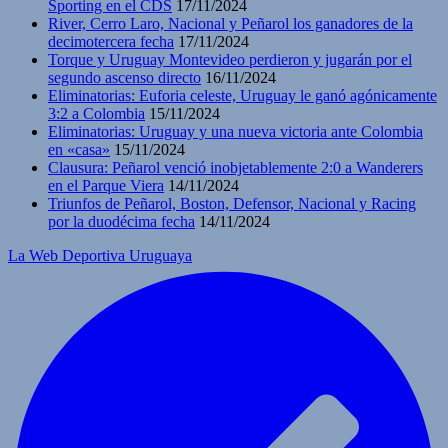
Sporting en el CDS
17/11/2024
River, Cerro Laro, Nacional y Peñarol los ganadores de la
decimotercera fecha
17/11/2024
Torque y Uruguay Montevideo perdieron y jugarán por el
segundo ascenso directo
16/11/2024
Eliminatorias: Euforia celeste, Uruguay le ganó agónicamente
3:2 a Colombia
15/11/2024
Eliminatorias: Uruguay y una nueva victoria ante Colombia
en «casa»
15/11/2024
Clausura: Peñarol venció inobjetablemente 2:0 a Wanderers
en el Parque Viera
14/11/2024
Triunfos de Peñarol, Boston, Defensor, Nacional y Racing
por la duodécima fecha
14/11/2024
La Web Deportiva Uruguaya