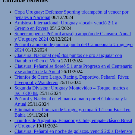
Entradas recientes
Copa Uruguay: Defensor Sporting tricampeón al vencer por
penales a Nacional
06/12/2024
Amistoso Internacional: Uruguay «local» venció 2:1 a
Gremio en Rivera
05/12/2024
Supercampeón : Peñarol arrasó, campeón de Clausura, Anual
y Uruguayo 2024
02/12/2024
Peñarol campeón de punta a punta del Campeonato Uruguayo
2024
01/12/2024
Clausura: Nacional dejó dos puntos de oro al igualar con
Danubio 0:0 en el Viera
27/11/2024
Clausura: Peñarol se floreó 5:1 ante Progreso en el Centenario
y se adueñó de la Anual
26/11/2024
Triunfos de Cerro Largo, Racing, Deportivo, Peñarol, River,
Liverpool y Wanderers
26/11/2024
Segunda División: Uruguay Montevideo – Torque, martes a
las 16:30 hs.
25/11/2024
Peñarol y Nacional en el mano a mano por el Claiusura y la
Anual
25/11/2024
Eliminatorias: Puntazo de Uruguay, empató 1:1 con Brasil en
Bahía
19/11/2024
Triunfos de Argentina, Ecuador y Chile; empate clásico Brasil
y Uruguay
19/11/2024
Clausura: Peñarol en noche de golazos, venció 2:0 a Defensor