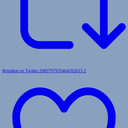
Retuitear en Twitter 2085797935464202615
2