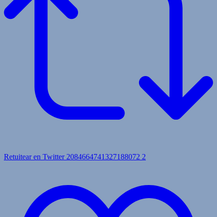
Retuitear en Twitter 2084664741327188072
2