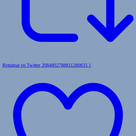
Retuitear en Twitter 2084802788811280835
1