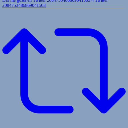
Dar me gusta en Twitter 2084753486869041503
4
Twitter
2084753486869041503