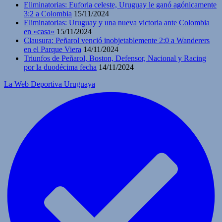
Eliminatorias: Euforia celeste, Uruguay le ganó agónicamente
3:2 a Colombia
15/11/2024
Eliminatorias: Uruguay y una nueva victoria ante Colombia
en «casa»
15/11/2024
Clausura: Peñarol venció inobjetablemente 2:0 a Wanderers
en el Parque Viera
14/11/2024
Triunfos de Peñarol, Boston, Defensor, Nacional y Racing
por la duodécima fecha
14/11/2024
La Web Deportiva Uruguaya