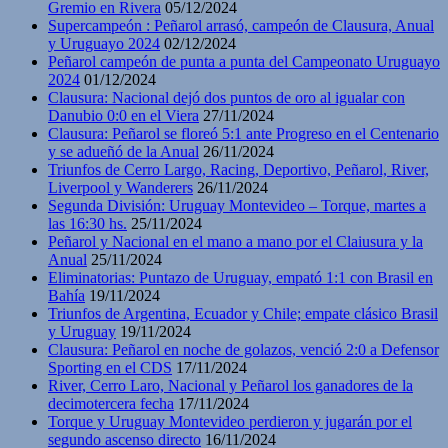
Gremio en Rivera
05/12/2024
Supercampeón : Peñarol arrasó, campeón de Clausura, Anual
y Uruguayo 2024
02/12/2024
Peñarol campeón de punta a punta del Campeonato Uruguayo
2024
01/12/2024
Clausura: Nacional dejó dos puntos de oro al igualar con
Danubio 0:0 en el Viera
27/11/2024
Clausura: Peñarol se floreó 5:1 ante Progreso en el Centenario
y se adueñó de la Anual
26/11/2024
Triunfos de Cerro Largo, Racing, Deportivo, Peñarol, River,
Liverpool y Wanderers
26/11/2024
Segunda División: Uruguay Montevideo – Torque, martes a
las 16:30 hs.
25/11/2024
Peñarol y Nacional en el mano a mano por el Claiusura y la
Anual
25/11/2024
Eliminatorias: Puntazo de Uruguay, empató 1:1 con Brasil en
Bahía
19/11/2024
Triunfos de Argentina, Ecuador y Chile; empate clásico Brasil
y Uruguay
19/11/2024
Clausura: Peñarol en noche de golazos, venció 2:0 a Defensor
Sporting en el CDS
17/11/2024
River, Cerro Laro, Nacional y Peñarol los ganadores de la
decimotercera fecha
17/11/2024
Torque y Uruguay Montevideo perdieron y jugarán por el
segundo ascenso directo
16/11/2024