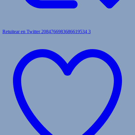
Retuitear en Twitter 2084766983686619534
3