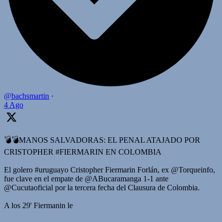
@bachsmartin
·
4 Ago
💣💣MANOS SALVADORAS: EL PENAL ATAJADO POR
CRISTOPHER #FIERMARIN EN COLOMBIA
El golero #uruguayo Cristopher Fiermarin Forlán, ex @Torqueinfo,
fue clave en el empate de @ABucaramanga 1-1 ante
@Cucutaoficial por la tercera fecha del Clausura de Colombia.
A los 29' Fiermanin le