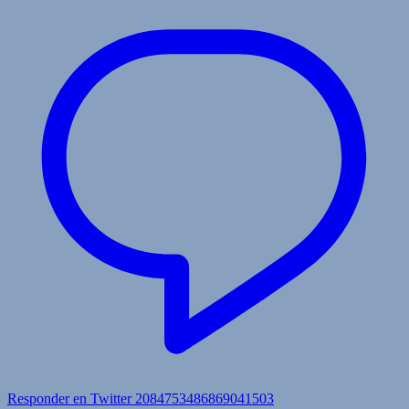
Responder en Twitter 2084753486869041503