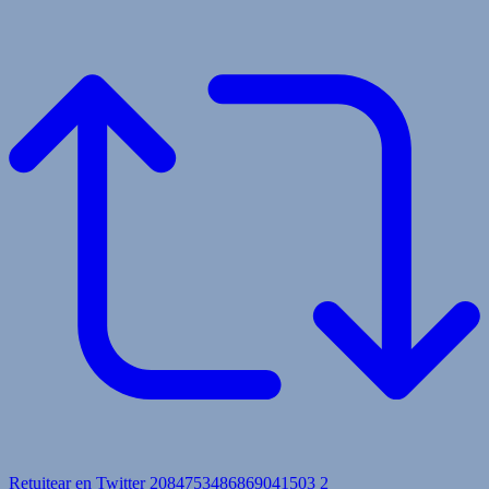
Retuitear en Twitter 2084753486869041503
2