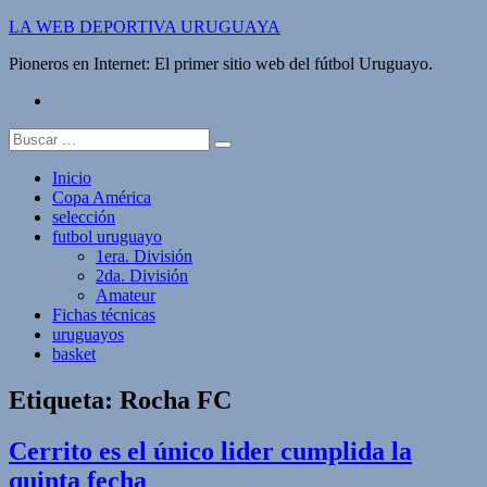
Saltar
LA WEB DEPORTIVA URUGUAYA
al
Pioneros en Internet: El primer sitio web del fútbol Uruguayo.
contenido
twitter
Buscar:
Inicio
Copa América
selección
futbol uruguayo
1era. División
2da. División
Amateur
Fichas técnicas
uruguayos
basket
Etiqueta:
Rocha FC
Cerrito es el único lider cumplida la
quinta fecha