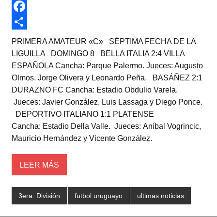
w
W
i
h
F
t
a
a
C
PRIMERA AMATEUR «C» SÉPTIMA FECHA DE LA
t
t
c
o
LIGUILLA DOMINGO 8 BELLA ITALIA 2:4 VILLA
ESPAÑOLA Cancha: Parque Palermo. Jueces: Augusto
e
s
e
m
Olmos, Jorge Olivera y Leonardo Peña. BASÁÑEZ 2:1
r
A
b
p
DURAZNO FC Cancha: Estadio Obdulio Varela.
p
o
a
Jueces: Javier González, Luis Lassaga y Diego Ponce.
DEPORTIVO ITALIANO 1:1 PLATENSE
p
o
r
Cancha: Estadio Della Valle. Jueces: Aníbal Vogrincic,
k
t
Mauricio Hernández y Vicente González.
i
r
LEER MÁS
3era. División
futbol uruguayo
ultimas noticias