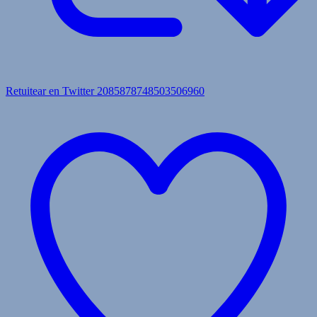
Retuitear en Twitter 2085878748503506960