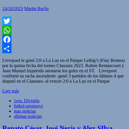
14/10/2023
Martin Bachs
Twitter
WhatsApp
Facebook
Compartir
Liverpool le ganó 2:0 a La Luz en el Parque Leibig’s (Fray Bentos)
por la quinta fecha del torneo Clausura 2023. Ruben Bentancourt y
Juan Manuel Izquierdo anotaron los goles en el ST. Liverpool
confirmó su racha ascendente -ganó 3 partidos de los últimos 4 que
disputó en el Clausura- al vencer 2:0 a La Luz en el Parque
Leer más
1era. División
futbol uruguayo
mas noticias
ultimas noticias
Renato César, José Neris y Alex SIlva,