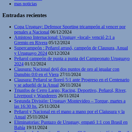
mas noticias
Entradas recientes
Copa Uruguay: Defensor Sporting tricampeón al vencer por
penales a Nacional
06/12/2024
Amistoso Internacional: Uruguay «local» venció 2:1 a
Gremio en Rivera
05/12/2024
Supercampeón : Peñarol arrasó, campeón de Clausura, Anual
y Uruguayo 2024
02/12/2024
Peñarol campeón de punta a punta del Campeonato Uruguayo
2024
01/12/2024
Clausura: Nacional dejó dos puntos de oro al igualar con
Danubio 0:0 en el Viera
27/11/2024
Clausura: Peñarol se floreó 5:1 ante Progreso en el Centenario
y se adueñó de la Anual
26/11/2024
Triunfos de Cerro Largo, Racing, Deportivo, Peñarol, River,
Liverpool y Wanderers
26/11/2024
Segunda División: Uruguay Montevideo – Torque, martes a
las 16:30 hs.
25/11/2024
Peñarol y Nacional en el mano a mano por el Claiusura y la
Anual
25/11/2024
Eliminatorias: Puntazo de Uruguay, empató 1:1 con Brasil en
Bahía
19/11/2024