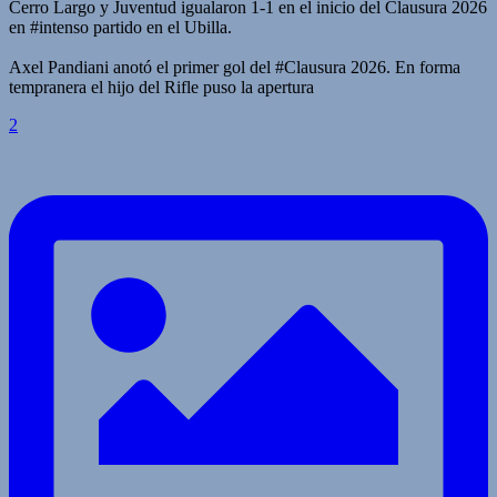
Cerro Largo y Juventud igualaron 1-1 en el inicio del Clausura 2026
en #intenso partido en el Ubilla.
Axel Pandiani anotó el primer gol del #Clausura 2026. En forma
tempranera el hijo del Rifle puso la apertura
2