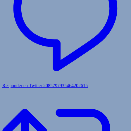
Responder en Twitter 2085797935464202615