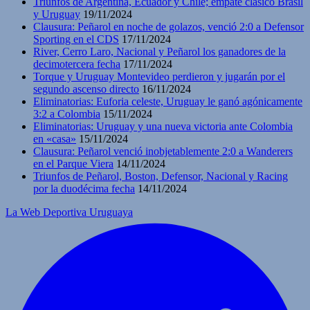
Triunfos de Argentina, Ecuador y Chile; empate clásico Brasil
y Uruguay
19/11/2024
Clausura: Peñarol en noche de golazos, venció 2:0 a Defensor
Sporting en el CDS
17/11/2024
River, Cerro Laro, Nacional y Peñarol los ganadores de la
decimotercera fecha
17/11/2024
Torque y Uruguay Montevideo perdieron y jugarán por el
segundo ascenso directo
16/11/2024
Eliminatorias: Euforia celeste, Uruguay le ganó agónicamente
3:2 a Colombia
15/11/2024
Eliminatorias: Uruguay y una nueva victoria ante Colombia
en «casa»
15/11/2024
Clausura: Peñarol venció inobjetablemente 2:0 a Wanderers
en el Parque Viera
14/11/2024
Triunfos de Peñarol, Boston, Defensor, Nacional y Racing
por la duodécima fecha
14/11/2024
La Web Deportiva Uruguaya