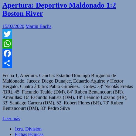
Apertura: Deportivo Maldonado 1:2
Boston River
15/02/2020
Martin Bachs
Twitter
WhatsApp
Facebook
Compartir
Fecha 1, Apertura. Cancha: Estadio Domingo Burgueño de
Maldonado. Jueces: Diego Dunajec, Eduardo Aguirre y Héctor
Bergalo. Cuatro árbitro: Pablo Giménez. Goles: 33′ Nicolás Freitas
(BR), 45′ Facundo Tealde (DM), 84′ Ruben Bentancourt (BR).
Amarillas: 16′ Facundo Batista (DM), 18′ Leandro Lozano (BR),
33′ Santiago Carrera (DM), 52′ Robert Flores (BR), 73′ Ruben
Bentancourt (DM), 83′ Pedro Silva
Leer más
1era. División
Fichas técnicas