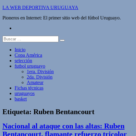
Saltar
LA WEB DEPORTIVA URUGUAYA
al
Pioneros en Internet: El primer sitio web del fútbol Uruguayo.
contenido
twitter
Buscar:
Inicio
Copa América
selección
futbol uruguayo
1era. División
2da. División
Amateur
Fichas técnicas
uruguayos
basket
Etiqueta:
Ruben Bentancourt
Nacional al ataque con las altas: Ruben
Bentancourt, flamante refuerzo tricolor