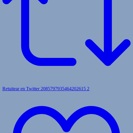
Retuitear en Twitter 2085797935464202615
2