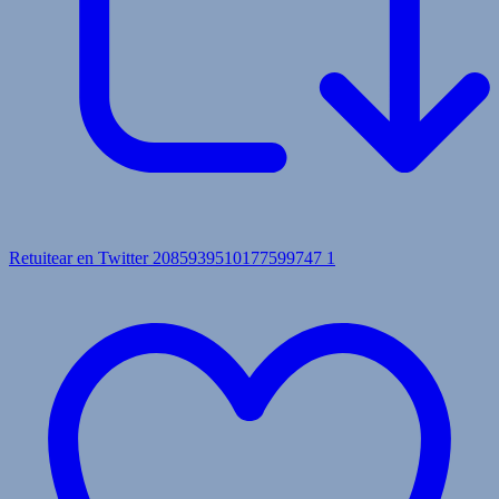
Retuitear en Twitter 2085939510177599747
1