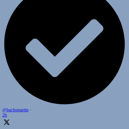
@bachsmartin
·
2h