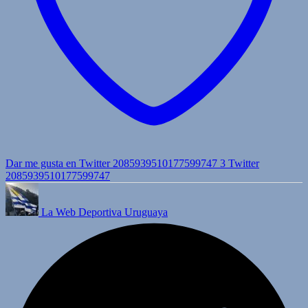
Dar me gusta en Twitter 2085939510177599747
3
Twitter
2085939510177599747
La Web Deportiva Uruguaya