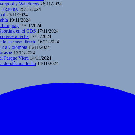
iverpool y Wanderers
26/11/2024
 16:30 hs.
25/11/2024
ual
25/11/2024
ahía
19/11/2024
 y Uruguay
19/11/2024
 Sporting en el CDS
17/11/2024
motercera fecha
17/11/2024
ndo ascenso directo
16/11/2024
3:2 a Colombia
15/11/2024
 «casa»
15/11/2024
el Parque Viera
14/11/2024
 la duodécima fecha
14/11/2024