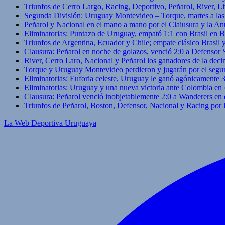
Triunfos de Cerro Largo, Racing, Deportivo, Peñarol, River, L
Segunda División: Uruguay Montevideo – Torque, martes a las
Peñarol y Nacional en el mano a mano por el Claiusura y la An
Eliminatorias: Puntazo de Uruguay, empató 1:1 con Brasil en B
Triunfos de Argentina, Ecuador y Chile; empate clásico Brasil
Clausura: Peñarol en noche de golazos, venció 2:0 a Defensor
River, Cerro Laro, Nacional y Peñarol los ganadores de la deci
Torque y Uruguay Montevideo perdieron y jugarán por el segu
Eliminatorias: Euforia celeste, Uruguay le ganó agónicamente 
Eliminatorias: Uruguay y una nueva victoria ante Colombia en
Clausura: Peñarol venció inobjetablemente 2:0 a Wanderers en 
Triunfos de Peñarol, Boston, Defensor, Nacional y Racing por
La Web Deportiva Uruguaya