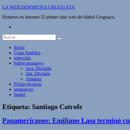
Saltar
LA WEB DEPORTIVA URUGUAYA
al
Pioneros en Internet: El primer sitio web del fútbol Uruguayo.
contenido
twitter
Buscar:
Inicio
Copa América
selección
futbol uruguayo
1era. División
2da. División
Amateur
Fichas técnicas
uruguayos
basket
Etiqueta:
Santiago Catrofe
Panamericanos: Emiliano Lasa terminó cua