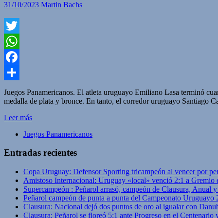
31/10/2023
Martin Bachs
Twitter
WhatsApp
Facebook
Compartir
Juegos Panamericanos. El atleta uruguayo Emiliano Lasa terminó cuart
medalla de plata y bronce. En tanto, el corredor uruguayo Santia
Leer más
Juegos Panamericanos
Entradas recientes
Copa Uruguay: Defensor Sporting tricampeón al vencer por pe
Amistoso Internacional: Uruguay «local» venció 2:1 a Gremio 
Supercampeón : Peñarol arrasó, campeón de Clausura, Anual 
Peñarol campeón de punta a punta del Campeonato Uruguayo 
Clausura: Nacional dejó dos puntos de oro al igualar con Danub
Clausura: Peñarol se floreó 5:1 ante Progreso en el Centenario 