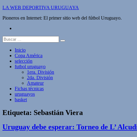
Saltar
LA WEB DEPORTIVA URUGUAYA
al
Pioneros en Internet: El primer sitio web del fútbol Uruguayo.
contenido
twitter
Buscar:
Inicio
Copa América
selección
futbol uruguayo
1era. División
2da. División
Amateur
Fichas técnicas
uruguayos
basket
Etiqueta:
Sebastián Viera
Uruguay debe esperar: Torneo de L’ Alcudi