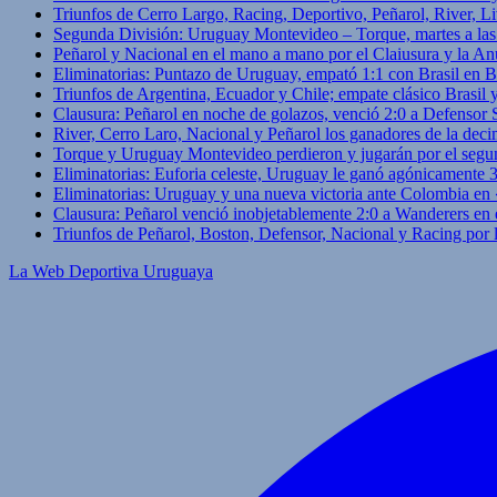
Triunfos de Cerro Largo, Racing, Deportivo, Peñarol, River, L
Segunda División: Uruguay Montevideo – Torque, martes a las
Peñarol y Nacional en el mano a mano por el Claiusura y la An
Eliminatorias: Puntazo de Uruguay, empató 1:1 con Brasil en B
Triunfos de Argentina, Ecuador y Chile; empate clásico Brasil
Clausura: Peñarol en noche de golazos, venció 2:0 a Defensor
River, Cerro Laro, Nacional y Peñarol los ganadores de la deci
Torque y Uruguay Montevideo perdieron y jugarán por el segu
Eliminatorias: Euforia celeste, Uruguay le ganó agónicamente 
Eliminatorias: Uruguay y una nueva victoria ante Colombia en
Clausura: Peñarol venció inobjetablemente 2:0 a Wanderers en 
Triunfos de Peñarol, Boston, Defensor, Nacional y Racing por
La Web Deportiva Uruguaya