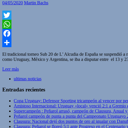
04/05/2020
Martin Bachs
Twitter
WhatsApp
Facebook
Compartir
El tradicional torneo Sub 20 de L’ Alcudia de España se suspendió a 
como Uruguay, México y Argentina, se iba a disputar entre el 13 y 23
Leer más
ultimas noticias
Entradas recientes
Copa Uruguay: Defensor Sporting tricampeón al vencer por pe
Amistoso Internacional: Uruguay «local» venció 2:1 a Gremio 
Supercampeón : Peñarol arrasó, campeón de Clausura, Anual 
Peñarol campeón de punta a punta del Campeonato Uruguayo 
Clausura: Nacional dejó dos puntos de oro al igualar con Danub
Clausura: Peñarol se floreó 5:1 ante Progreso en el Centenario 