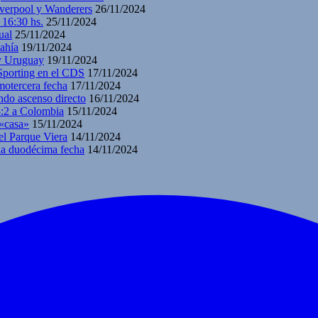
iverpool y Wanderers
26/11/2024
 16:30 hs.
25/11/2024
ual
25/11/2024
ahía
19/11/2024
 y Uruguay
19/11/2024
 Sporting en el CDS
17/11/2024
motercera fecha
17/11/2024
ndo ascenso directo
16/11/2024
3:2 a Colombia
15/11/2024
 «casa»
15/11/2024
el Parque Viera
14/11/2024
 la duodécima fecha
14/11/2024