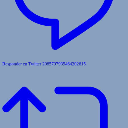
Responder en Twitter 2085797935464202615