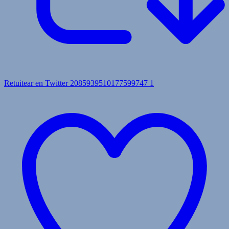
Retuitear en Twitter 2085939510177599747
1