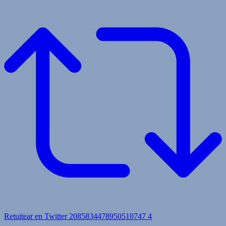
Retuitear en Twitter 2085834478950510747
4