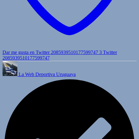
Dar me gusta en Twitter 2085939510177599747
3
Twitter
2085939510177599747
La Web Deportiva Uruguaya