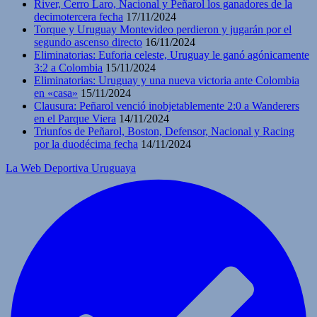
River, Cerro Laro, Nacional y Peñarol los ganadores de la
decimotercera fecha
17/11/2024
Torque y Uruguay Montevideo perdieron y jugarán por el
segundo ascenso directo
16/11/2024
Eliminatorias: Euforia celeste, Uruguay le ganó agónicamente
3:2 a Colombia
15/11/2024
Eliminatorias: Uruguay y una nueva victoria ante Colombia
en «casa»
15/11/2024
Clausura: Peñarol venció inobjetablemente 2:0 a Wanderers
en el Parque Viera
14/11/2024
Triunfos de Peñarol, Boston, Defensor, Nacional y Racing
por la duodécima fecha
14/11/2024
La Web Deportiva Uruguaya