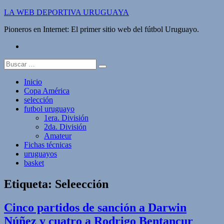
Saltar
LA WEB DEPORTIVA URUGUAYA
al
Pioneros en Internet: El primer sitio web del fútbol Uruguayo.
contenido
twitter
Buscar:
Inicio
Copa América
selección
futbol uruguayo
1era. División
2da. División
Amateur
Fichas técnicas
uruguayos
basket
Etiqueta:
Seleección
Cinco partidos de sanción a Darwin
Núñez y cuatro a Rodrigo Bentancur