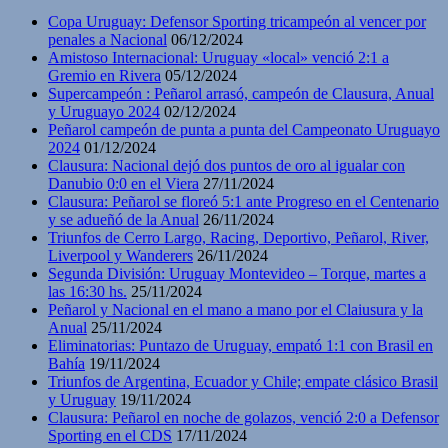
Copa Uruguay: Defensor Sporting tricampeón al vencer por
penales a Nacional
06/12/2024
Amistoso Internacional: Uruguay «local» venció 2:1 a
Gremio en Rivera
05/12/2024
Supercampeón : Peñarol arrasó, campeón de Clausura, Anual
y Uruguayo 2024
02/12/2024
Peñarol campeón de punta a punta del Campeonato Uruguayo
2024
01/12/2024
Clausura: Nacional dejó dos puntos de oro al igualar con
Danubio 0:0 en el Viera
27/11/2024
Clausura: Peñarol se floreó 5:1 ante Progreso en el Centenario
y se adueñó de la Anual
26/11/2024
Triunfos de Cerro Largo, Racing, Deportivo, Peñarol, River,
Liverpool y Wanderers
26/11/2024
Segunda División: Uruguay Montevideo – Torque, martes a
las 16:30 hs.
25/11/2024
Peñarol y Nacional en el mano a mano por el Claiusura y la
Anual
25/11/2024
Eliminatorias: Puntazo de Uruguay, empató 1:1 con Brasil en
Bahía
19/11/2024
Triunfos de Argentina, Ecuador y Chile; empate clásico Brasil
y Uruguay
19/11/2024
Clausura: Peñarol en noche de golazos, venció 2:0 a Defensor
Sporting en el CDS
17/11/2024