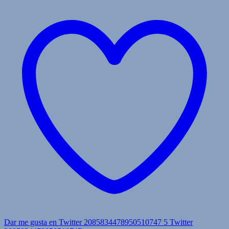
Dar me gusta en Twitter 2085834478950510747
5
Twitter