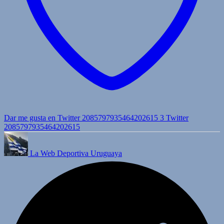
Dar me gusta en Twitter 2085797935464202615
3
Twitter
2085797935464202615
La Web Deportiva Uruguaya