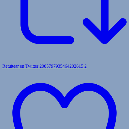
Retuitear en Twitter 2085797935464202615
2