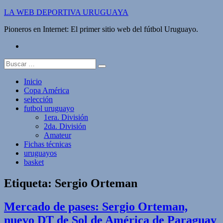
Saltar
LA WEB DEPORTIVA URUGUAYA
al
Pioneros en Internet: El primer sitio web del fútbol Uruguayo.
contenido
twitter
Buscar:
Inicio
Copa América
selección
futbol uruguayo
1era. División
2da. División
Amateur
Fichas técnicas
uruguayos
basket
Etiqueta:
Sergio Orteman
Mercado de pases: Sergio Orteman,
nuevo DT de Sol de América de Paraguay