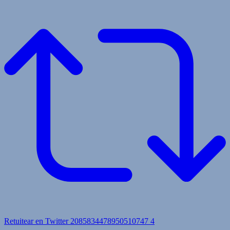
Retuitear en Twitter 2085834478950510747
4