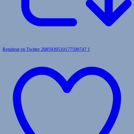
Retuitear en Twitter 2085939510177599747
1