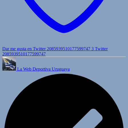
Dar me gusta en Twitter 2085939510177599747
3
Twitter
2085939510177599747
La Web Deportiva Uruguaya