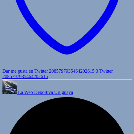
Dar me gusta en Twitter 2085797935464202615
3
Twitter
2085797935464202615
La Web Deportiva Uruguaya