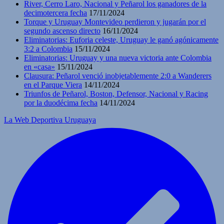
River, Cerro Laro, Nacional y Peñarol los ganadores de la
decimotercera fecha
17/11/2024
Torque y Uruguay Montevideo perdieron y jugarán por el
segundo ascenso directo
16/11/2024
Eliminatorias: Euforia celeste, Uruguay le ganó agónicamente
3:2 a Colombia
15/11/2024
Eliminatorias: Uruguay y una nueva victoria ante Colombia
en «casa»
15/11/2024
Clausura: Peñarol venció inobjetablemente 2:0 a Wanderers
en el Parque Viera
14/11/2024
Triunfos de Peñarol, Boston, Defensor, Nacional y Racing
por la duodécima fecha
14/11/2024
La Web Deportiva Uruguaya