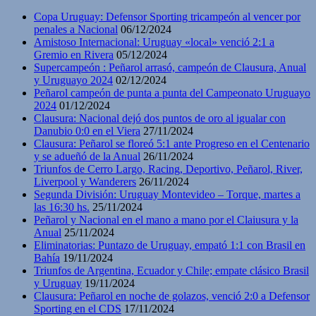
Copa Uruguay: Defensor Sporting tricampeón al vencer por
penales a Nacional
06/12/2024
Amistoso Internacional: Uruguay «local» venció 2:1 a
Gremio en Rivera
05/12/2024
Supercampeón : Peñarol arrasó, campeón de Clausura, Anual
y Uruguayo 2024
02/12/2024
Peñarol campeón de punta a punta del Campeonato Uruguayo
2024
01/12/2024
Clausura: Nacional dejó dos puntos de oro al igualar con
Danubio 0:0 en el Viera
27/11/2024
Clausura: Peñarol se floreó 5:1 ante Progreso en el Centenario
y se adueñó de la Anual
26/11/2024
Triunfos de Cerro Largo, Racing, Deportivo, Peñarol, River,
Liverpool y Wanderers
26/11/2024
Segunda División: Uruguay Montevideo – Torque, martes a
las 16:30 hs.
25/11/2024
Peñarol y Nacional en el mano a mano por el Claiusura y la
Anual
25/11/2024
Eliminatorias: Puntazo de Uruguay, empató 1:1 con Brasil en
Bahía
19/11/2024
Triunfos de Argentina, Ecuador y Chile; empate clásico Brasil
y Uruguay
19/11/2024
Clausura: Peñarol en noche de golazos, venció 2:0 a Defensor
Sporting en el CDS
17/11/2024