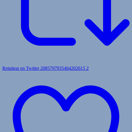
Retuitear en Twitter 2085797935464202615
2