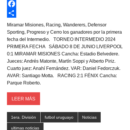
w
W
i
h
F
t
a
a
C
Miramar Misiones, Racing, Wanderers, Defensor
t
t
c
o
Sporting, Progreso y Cerro los ganadores por la primera
fecha del Intermedio. TORNEO INTERMEDIO 2024
e
s
e
m
PRIMERA FECHA SÁBADO 8 DE JUNIO LIVERPOOL
r
A
b
p
0:1 MIRAMAR MISIONES Cancha: Estadio Belvedere.
p
o
a
Jueces: Andrés Matonte, Martín Soppi y Alberto Piriz.
Cuarto juez: Anahí Fernández. VAR: Daniel Fedorczuk.
p
o
r
AVAR: Santiago Motta. RACING 2:1 FÉNIX Cancha:
k
t
Parque Roberto.
i
r
LEER MÁS
1era. División
futbol uruguayo
Noticias
ultimas noticias