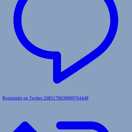
Responder en Twitter 2085170839989764448