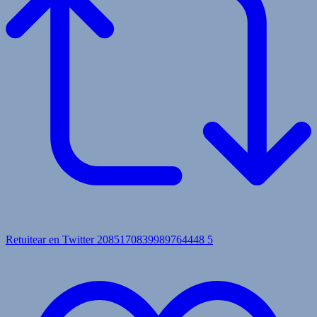
Retuitear en Twitter 2085170839989764448
5