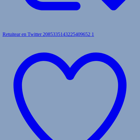
Retuitear en Twitter 2085335143225409652
1