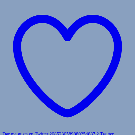
Dar me gusta en Twitter 2085230589880254887
2
Twitter