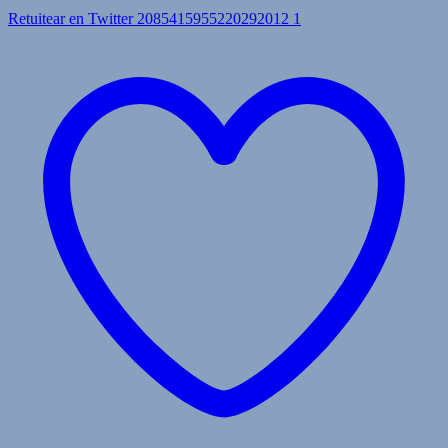
Retuitear en Twitter 2085415955220292012
1