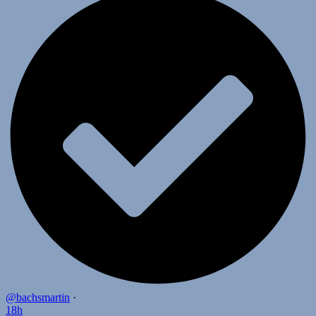
@bachsmartin
·
18h