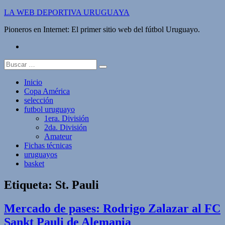
Saltar
LA WEB DEPORTIVA URUGUAYA
al
Pioneros en Internet: El primer sitio web del fútbol Uruguayo.
contenido
twitter
Buscar:
Inicio
Copa América
selección
futbol uruguayo
1era. División
2da. División
Amateur
Fichas técnicas
uruguayos
basket
Etiqueta:
St. Pauli
Mercado de pases: Rodrigo Zalazar al FC
Sankt Pauli de Alemania