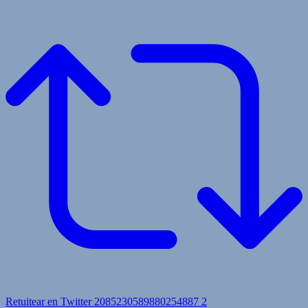
Retuitear en Twitter 2085230589880254887
2