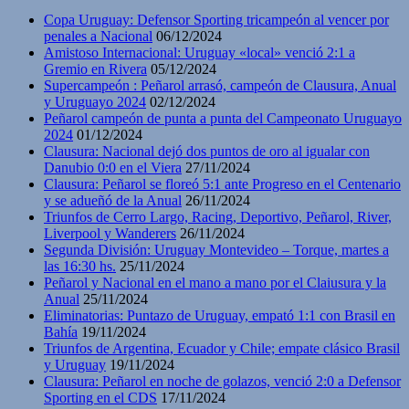
Copa Uruguay: Defensor Sporting tricampeón al vencer por
penales a Nacional
06/12/2024
Amistoso Internacional: Uruguay «local» venció 2:1 a
Gremio en Rivera
05/12/2024
Supercampeón : Peñarol arrasó, campeón de Clausura, Anual
y Uruguayo 2024
02/12/2024
Peñarol campeón de punta a punta del Campeonato Uruguayo
2024
01/12/2024
Clausura: Nacional dejó dos puntos de oro al igualar con
Danubio 0:0 en el Viera
27/11/2024
Clausura: Peñarol se floreó 5:1 ante Progreso en el Centenario
y se adueñó de la Anual
26/11/2024
Triunfos de Cerro Largo, Racing, Deportivo, Peñarol, River,
Liverpool y Wanderers
26/11/2024
Segunda División: Uruguay Montevideo – Torque, martes a
las 16:30 hs.
25/11/2024
Peñarol y Nacional en el mano a mano por el Claiusura y la
Anual
25/11/2024
Eliminatorias: Puntazo de Uruguay, empató 1:1 con Brasil en
Bahía
19/11/2024
Triunfos de Argentina, Ecuador y Chile; empate clásico Brasil
y Uruguay
19/11/2024
Clausura: Peñarol en noche de golazos, venció 2:0 a Defensor
Sporting en el CDS
17/11/2024