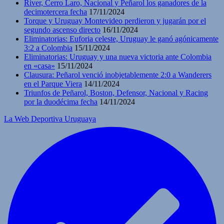
River, Cerro Laro, Nacional y Peñarol los ganadores de la
decimotercera fecha
17/11/2024
Torque y Uruguay Montevideo perdieron y jugarán por el
segundo ascenso directo
16/11/2024
Eliminatorias: Euforia celeste, Uruguay le ganó agónicamente
3:2 a Colombia
15/11/2024
Eliminatorias: Uruguay y una nueva victoria ante Colombia
en «casa»
15/11/2024
Clausura: Peñarol venció inobjetablemente 2:0 a Wanderers
en el Parque Viera
14/11/2024
Triunfos de Peñarol, Boston, Defensor, Nacional y Racing
por la duodécima fecha
14/11/2024
La Web Deportiva Uruguaya