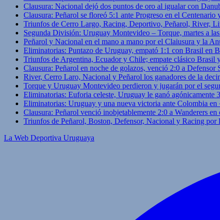
Clausura: Nacional dejó dos puntos de oro al igualar con Danub
Clausura: Peñarol se floreó 5:1 ante Progreso en el Centenario 
Triunfos de Cerro Largo, Racing, Deportivo, Peñarol, River, L
Segunda División: Uruguay Montevideo – Torque, martes a las
Peñarol y Nacional en el mano a mano por el Claiusura y la An
Eliminatorias: Puntazo de Uruguay, empató 1:1 con Brasil en B
Triunfos de Argentina, Ecuador y Chile; empate clásico Brasil
Clausura: Peñarol en noche de golazos, venció 2:0 a Defensor
River, Cerro Laro, Nacional y Peñarol los ganadores de la deci
Torque y Uruguay Montevideo perdieron y jugarán por el segu
Eliminatorias: Euforia celeste, Uruguay le ganó agónicamente 
Eliminatorias: Uruguay y una nueva victoria ante Colombia en
Clausura: Peñarol venció inobjetablemente 2:0 a Wanderers en 
Triunfos de Peñarol, Boston, Defensor, Nacional y Racing por
La Web Deportiva Uruguaya