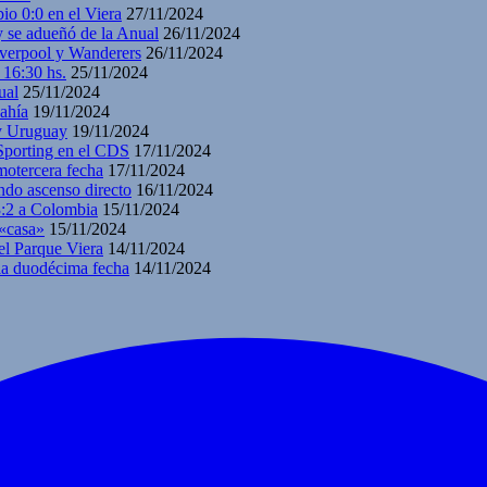
io 0:0 en el Viera
27/11/2024
y se adueñó de la Anual
26/11/2024
iverpool y Wanderers
26/11/2024
 16:30 hs.
25/11/2024
ual
25/11/2024
ahía
19/11/2024
 y Uruguay
19/11/2024
 Sporting en el CDS
17/11/2024
motercera fecha
17/11/2024
ndo ascenso directo
16/11/2024
3:2 a Colombia
15/11/2024
 «casa»
15/11/2024
el Parque Viera
14/11/2024
 la duodécima fecha
14/11/2024