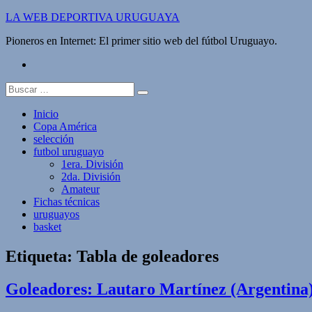
Saltar
LA WEB DEPORTIVA URUGUAYA
al
Pioneros en Internet: El primer sitio web del fútbol Uruguayo.
contenido
twitter
Buscar:
Inicio
Copa América
selección
futbol uruguayo
1era. División
2da. División
Amateur
Fichas técnicas
uruguayos
basket
Etiqueta:
Tabla de goleadores
Goleadores: Lautaro Martínez (Argentina