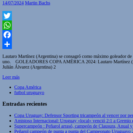
14/07/2024
Martin Bachs
Twitter
WhatsApp
Facebook
Compartir
Lautaro Martínez (Argentina) se consagró como máximo goleador de 
uno. GOLEADORES COPA AMÉRICA 2024: Lautaro Martínez (Argent
Julián Álvarez (Argentina) 2
Leer más
Copa América
futbol uruguayo
Entradas recientes
Copa Uruguay: Defensor Sporting tricampeón al vencer por pe
Amistoso Internacional: Uruguay «local» venció 2:1 a Gremio 
Supercampeón : Peñarol arrasó, campeón de Clausura, Anual 
Peñarol campeón de punta a punta del Campeonato Uruguayo 