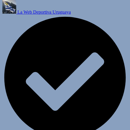
La Web Deportiva Uruguaya