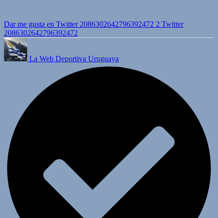
Dar me gusta en Twitter 2086302642796392472
2
Twitter
2086302642796392472
La Web Deportiva Uruguaya