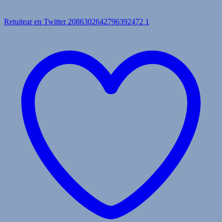
Retuitear en Twitter 2086302642796392472
1