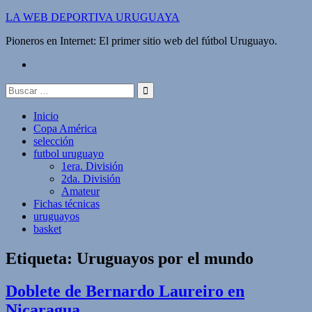
Saltar
LA WEB DEPORTIVA URUGUAYA
al
Pioneros en Internet: El primer sitio web del fútbol Uruguayo.
contenido
twitter
Buscar:
Inicio
Copa América
selección
futbol uruguayo
1era. División
2da. División
Amateur
Fichas técnicas
uruguayos
basket
Etiqueta:
Uruguayos por el mundo
Doblete de Bernardo Laureiro en
Nicaragua