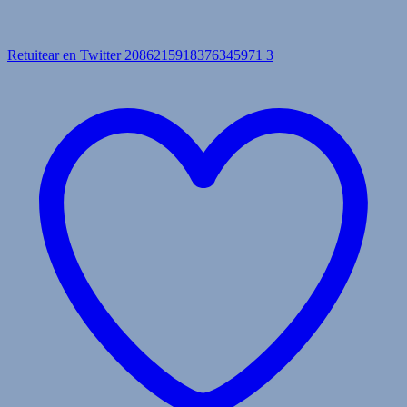
Retuitear en Twitter 2086215918376345971
3