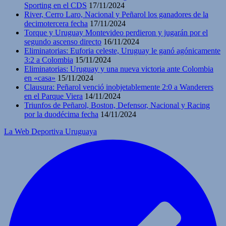
Sporting en el CDS
17/11/2024
River, Cerro Laro, Nacional y Peñarol los ganadores de la
decimotercera fecha
17/11/2024
Torque y Uruguay Montevideo perdieron y jugarán por el
segundo ascenso directo
16/11/2024
Eliminatorias: Euforia celeste, Uruguay le ganó agónicamente
3:2 a Colombia
15/11/2024
Eliminatorias: Uruguay y una nueva victoria ante Colombia
en «casa»
15/11/2024
Clausura: Peñarol venció inobjetablemente 2:0 a Wanderers
en el Parque Viera
14/11/2024
Triunfos de Peñarol, Boston, Defensor, Nacional y Racing
por la duodécima fecha
14/11/2024
La Web Deportiva Uruguaya