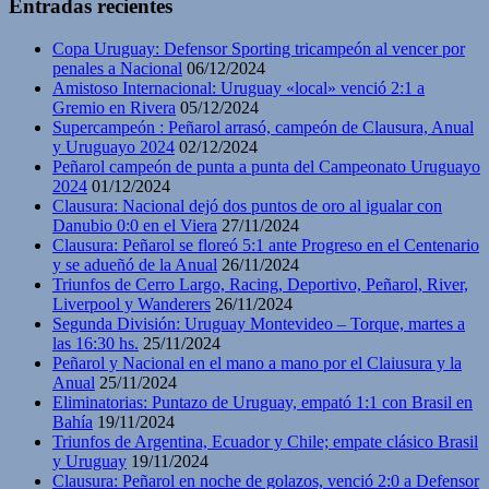
Entradas recientes
Copa Uruguay: Defensor Sporting tricampeón al vencer por
penales a Nacional
06/12/2024
Amistoso Internacional: Uruguay «local» venció 2:1 a
Gremio en Rivera
05/12/2024
Supercampeón : Peñarol arrasó, campeón de Clausura, Anual
y Uruguayo 2024
02/12/2024
Peñarol campeón de punta a punta del Campeonato Uruguayo
2024
01/12/2024
Clausura: Nacional dejó dos puntos de oro al igualar con
Danubio 0:0 en el Viera
27/11/2024
Clausura: Peñarol se floreó 5:1 ante Progreso en el Centenario
y se adueñó de la Anual
26/11/2024
Triunfos de Cerro Largo, Racing, Deportivo, Peñarol, River,
Liverpool y Wanderers
26/11/2024
Segunda División: Uruguay Montevideo – Torque, martes a
las 16:30 hs.
25/11/2024
Peñarol y Nacional en el mano a mano por el Claiusura y la
Anual
25/11/2024
Eliminatorias: Puntazo de Uruguay, empató 1:1 con Brasil en
Bahía
19/11/2024
Triunfos de Argentina, Ecuador y Chile; empate clásico Brasil
y Uruguay
19/11/2024
Clausura: Peñarol en noche de golazos, venció 2:0 a Defensor