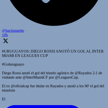
@bachsmartin
·
10h
#URUGUAYOS: DIEGO ROSSI ANOTÓ UN GOL AL INTER
MIAMI EN LEAGUES CUP
#Goluruguayo
Diego Rossi anotó el gol del triunfo agónico de @Rayados 2-1 de
visitante ante @InterMiamiCF por @LeaguesCup.
El ex @oficialcap fue titular en Rayados y anotó a los 90' el gol del
triunfom
El