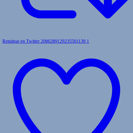
Retuitear en Twitter 2086289129235501139
1