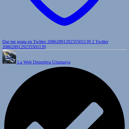
Dar me gusta en Twitter 2086289129235501139
2
Twitter
2086289129235501139
La Web Deportiva Uruguaya