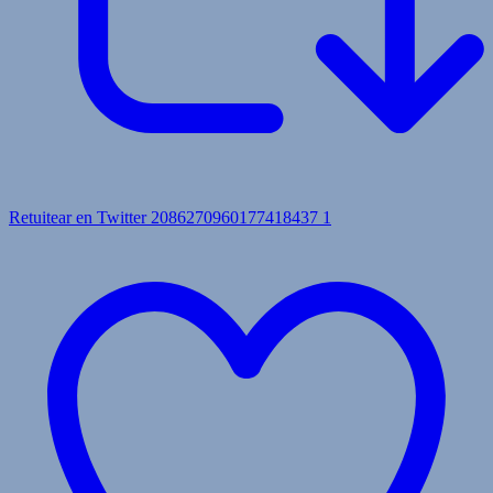
Retuitear en Twitter 2086270960177418437
1