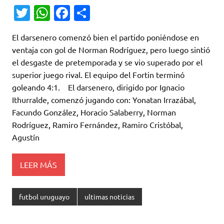
T
W
Fa
C
w
h
c
o
El darsenero comenzó bien el partido poniéndose en
it
at
e
m
ventaja con gol de Norman Rodríguez, pero luego sintió
te
s
b
p
el desgaste de pretemporada y se vio superado por el
r
A
o
ar
superior juego rival. El equipo del Fortin terminó
goleando 4:1. El darsenero, dirigido por Ignacio
p
o
ti
Ithurralde, comenzó jugando con: Yonatan Irrazábal,
p
k
r
Facundo González, Horacio Salaberry, Norman
Rodríguez, Ramiro Fernández, Ramiro Cristóbal,
Agustín
LEER MÁS
futbol uruguayo
ultimas noticias