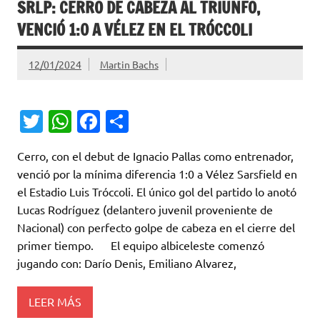
SRLP: CERRO DE CABEZA AL TRIUNFO,
VENCIÓ 1:0 A VÉLEZ EN EL TRÓCCOLI
12/01/2024
Martin Bachs
T
W
Fa
C
w
h
c
o
Cerro, con el debut de Ignacio Pallas como entrenador,
it
at
e
m
venció por la mínima diferencia 1:0 a Vélez Sarsfield en
te
s
b
p
el Estadio Luis Tróccoli. El único gol del partido lo anotó
r
A
o
ar
Lucas Rodríguez (delantero juvenil proveniente de
Nacional) con perfecto golpe de cabeza en el cierre del
p
o
ti
primer tiempo. El equipo albiceleste comenzó
p
k
r
jugando con: Darío Denis, Emiliano Alvarez,
LEER MÁS