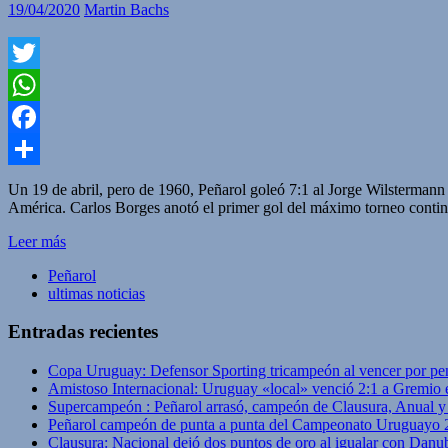
19/04/2020
Martin Bachs
Twitter
WhatsApp
Facebook
Compartir
Un 19 de abril, pero de 1960, Peñarol goleó 7:1 al Jorge Wilsterman
América. Carlos Borges anotó el primer gol del máximo torneo contine
Leer más
Peñarol
ultimas noticias
Entradas recientes
Copa Uruguay: Defensor Sporting tricampeón al vencer por pe
Amistoso Internacional: Uruguay «local» venció 2:1 a Gremio 
Supercampeón : Peñarol arrasó, campeón de Clausura, Anual 
Peñarol campeón de punta a punta del Campeonato Uruguayo 
Clausura: Nacional dejó dos puntos de oro al igualar con Danub