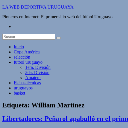
Saltar
LA WEB DEPORTIVA URUGUAYA
al
Pioneros en Internet: El primer sitio web del fútbol Uruguayo.
contenido
twitter
Buscar:
Inicio
Copa América
selección
futbol uruguayo
1era. División
2da. División
Amateur
Fichas técnicas
uruguayos
basket
Etiqueta:
William Martínez
Libertadores: Peñarol apabulló en el prime