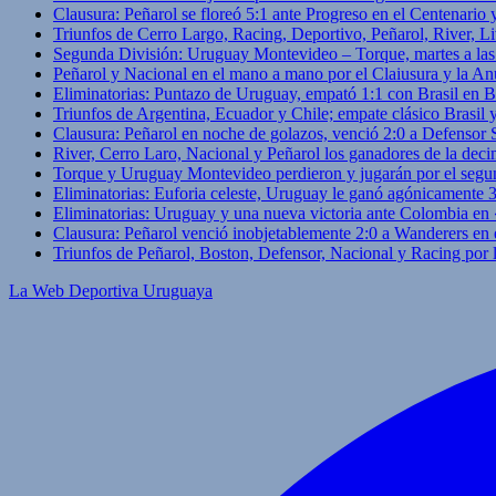
Clausura: Peñarol se floreó 5:1 ante Progreso en el Centenario 
Triunfos de Cerro Largo, Racing, Deportivo, Peñarol, River, L
Segunda División: Uruguay Montevideo – Torque, martes a las
Peñarol y Nacional en el mano a mano por el Claiusura y la An
Eliminatorias: Puntazo de Uruguay, empató 1:1 con Brasil en B
Triunfos de Argentina, Ecuador y Chile; empate clásico Brasil
Clausura: Peñarol en noche de golazos, venció 2:0 a Defensor
River, Cerro Laro, Nacional y Peñarol los ganadores de la deci
Torque y Uruguay Montevideo perdieron y jugarán por el segu
Eliminatorias: Euforia celeste, Uruguay le ganó agónicamente 
Eliminatorias: Uruguay y una nueva victoria ante Colombia en
Clausura: Peñarol venció inobjetablemente 2:0 a Wanderers en 
Triunfos de Peñarol, Boston, Defensor, Nacional y Racing por
La Web Deportiva Uruguaya