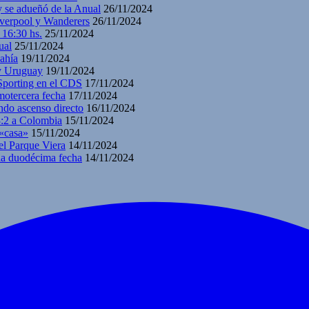
y se adueñó de la Anual
26/11/2024
iverpool y Wanderers
26/11/2024
 16:30 hs.
25/11/2024
ual
25/11/2024
ahía
19/11/2024
 y Uruguay
19/11/2024
 Sporting en el CDS
17/11/2024
motercera fecha
17/11/2024
ndo ascenso directo
16/11/2024
3:2 a Colombia
15/11/2024
 «casa»
15/11/2024
el Parque Viera
14/11/2024
 la duodécima fecha
14/11/2024