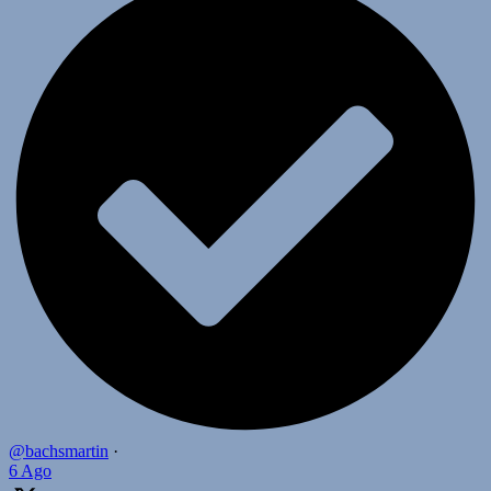
@bachsmartin
·
6 Ago