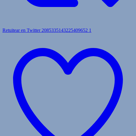
Retuitear en Twitter 2085335143225409652
1