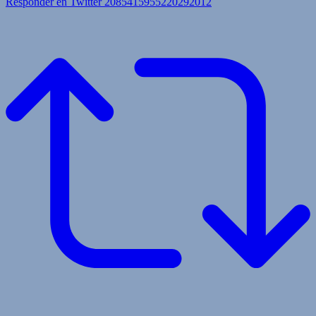
Responder en Twitter 2085415955220292012