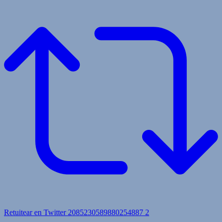
Retuitear en Twitter 2085230589880254887
2