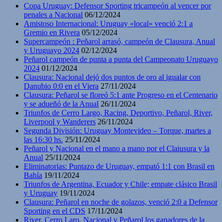
Copa Uruguay: Defensor Sporting tricampeón al vencer por
penales a Nacional
06/12/2024
Amistoso Internacional: Uruguay «local» venció 2:1 a
Gremio en Rivera
05/12/2024
Supercampeón : Peñarol arrasó, campeón de Clausura, Anual
y Uruguayo 2024
02/12/2024
Peñarol campeón de punta a punta del Campeonato Uruguayo
2024
01/12/2024
Clausura: Nacional dejó dos puntos de oro al igualar con
Danubio 0:0 en el Viera
27/11/2024
Clausura: Peñarol se floreó 5:1 ante Progreso en el Centenario
y se adueñó de la Anual
26/11/2024
Triunfos de Cerro Largo, Racing, Deportivo, Peñarol, River,
Liverpool y Wanderers
26/11/2024
Segunda División: Uruguay Montevideo – Torque, martes a
las 16:30 hs.
25/11/2024
Peñarol y Nacional en el mano a mano por el Claiusura y la
Anual
25/11/2024
Eliminatorias: Puntazo de Uruguay, empató 1:1 con Brasil en
Bahía
19/11/2024
Triunfos de Argentina, Ecuador y Chile; empate clásico Brasil
y Uruguay
19/11/2024
Clausura: Peñarol en noche de golazos, venció 2:0 a Defensor
Sporting en el CDS
17/11/2024
River, Cerro Laro, Nacional y Peñarol los ganadores de la