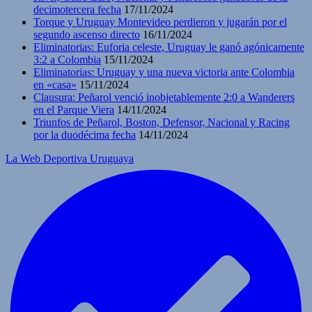
decimotercera fecha
17/11/2024
Torque y Uruguay Montevideo perdieron y jugarán por el
segundo ascenso directo
16/11/2024
Eliminatorias: Euforia celeste, Uruguay le ganó agónicamente
3:2 a Colombia
15/11/2024
Eliminatorias: Uruguay y una nueva victoria ante Colombia
en «casa»
15/11/2024
Clausura: Peñarol venció inobjetablemente 2:0 a Wanderers
en el Parque Viera
14/11/2024
Triunfos de Peñarol, Boston, Defensor, Nacional y Racing
por la duodécima fecha
14/11/2024
La Web Deportiva Uruguaya