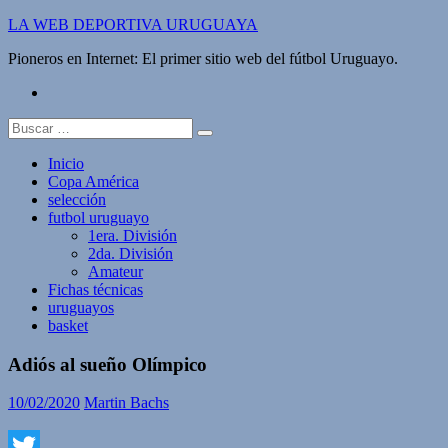
Saltar
LA WEB DEPORTIVA URUGUAYA
al
Pioneros en Internet: El primer sitio web del fútbol Uruguayo.
contenido
twitter
Buscar:
Inicio
Copa América
selección
futbol uruguayo
1era. División
2da. División
Amateur
Fichas técnicas
uruguayos
basket
Adiós al sueño Olímpico
10/02/2020
Martin Bachs