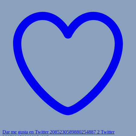
Dar me gusta en Twitter 2085230589880254887
2
Twitter