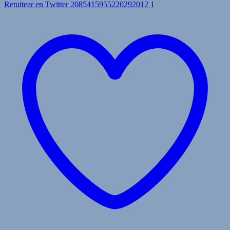
Retuitear en Twitter 2085415955220292012
1