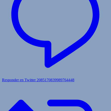
Responder en Twitter 2085170839989764448