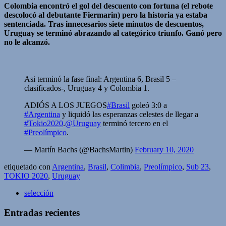
Colombia encontró el gol del descuento con fortuna (el rebote
descolocó al debutante Fiermarin) pero la historia ya estaba
sentenciada. Tras innecesarios siete minutos de descuentos,
Uruguay se terminó abrazando al categórico triunfo. Ganó pero
no le alcanzó.
Asi terminó la fase final: Argentina 6, Brasil 5 –
clasificados-, Uruguay 4 y Colombia 1.
ADIÓS A LOS JUEGOS
#Brasil
goleó 3:0 a
#Argentina
y liquidó las esperanzas celestes de llegar a
#Tokio2020
.
@Uruguay
terminó tercero en el
#Preolímpico
.
— Martín Bachs (@BachsMartin)
February 10, 2020
etiquetado con
Argentina
,
Brasil
,
Colimbia
,
Preolímpico
,
Sub 23
,
TOKIO 2020
,
Uruguay
selección
Entradas recientes