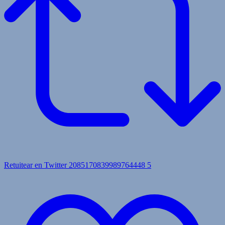
Retuitear en Twitter 2085170839989764448
5