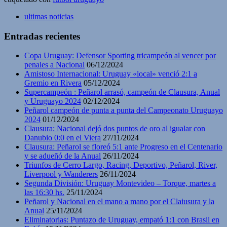
ultimas noticias
Entradas recientes
Copa Uruguay: Defensor Sporting tricampeón al vencer por
penales a Nacional
06/12/2024
Amistoso Internacional: Uruguay «local» venció 2:1 a
Gremio en Rivera
05/12/2024
Supercampeón : Peñarol arrasó, campeón de Clausura, Anual
y Uruguayo 2024
02/12/2024
Peñarol campeón de punta a punta del Campeonato Uruguayo
2024
01/12/2024
Clausura: Nacional dejó dos puntos de oro al igualar con
Danubio 0:0 en el Viera
27/11/2024
Clausura: Peñarol se floreó 5:1 ante Progreso en el Centenario
y se adueñó de la Anual
26/11/2024
Triunfos de Cerro Largo, Racing, Deportivo, Peñarol, River,
Liverpool y Wanderers
26/11/2024
Segunda División: Uruguay Montevideo – Torque, martes a
las 16:30 hs.
25/11/2024
Peñarol y Nacional en el mano a mano por el Claiusura y la
Anual
25/11/2024
Eliminatorias: Puntazo de Uruguay, empató 1:1 con Brasil en