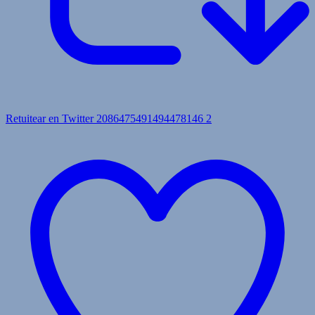
Retuitear en Twitter 2086475491494478146
2