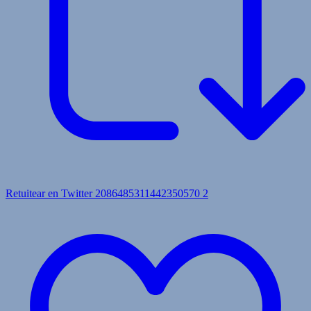
Retuitear en Twitter 2086485311442350570
2