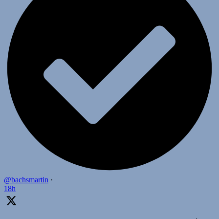
@bachsmartin
·
18h