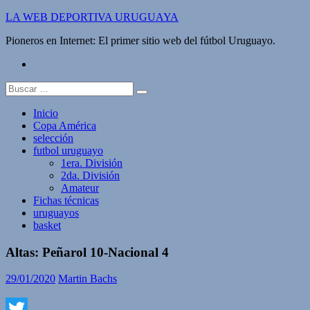
Saltar
LA WEB DEPORTIVA URUGUAYA
al
Pioneros en Internet: El primer sitio web del fútbol Uruguayo.
contenido
twitter
Buscar:
Inicio
Copa América
selección
futbol uruguayo
1era. División
2da. División
Amateur
Fichas técnicas
uruguayos
basket
Altas: Peñarol 10-Nacional 4
29/01/2020
Martin Bachs