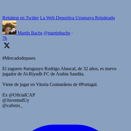
Retuitear en Twitter
La Web Deportiva Uruguaya Retuiteado
Martín Bachs
@martinbachs
·
7h
#Mercadodepases
El zaguero #uruguayo Rodrigo Abascal, de 32 años, es nuevo
jugador de Al-Riyadh FC de Arabia Saudita.
Viene de jugar en Vitoria Guimarãens de #Portugal.
Ex @OficialCAP
@JuventudUy
@cafenix_