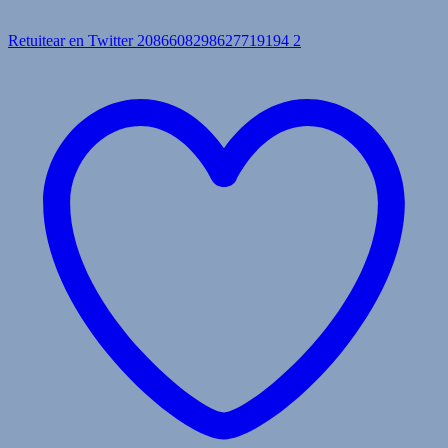
Retuitear en Twitter 2086608298627719194
2