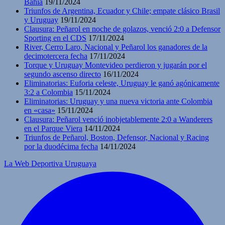
Bahía
19/11/2024
Triunfos de Argentina, Ecuador y Chile; empate clásico Brasil
y Uruguay
19/11/2024
Clausura: Peñarol en noche de golazos, venció 2:0 a Defensor
Sporting en el CDS
17/11/2024
River, Cerro Laro, Nacional y Peñarol los ganadores de la
decimotercera fecha
17/11/2024
Torque y Uruguay Montevideo perdieron y jugarán por el
segundo ascenso directo
16/11/2024
Eliminatorias: Euforia celeste, Uruguay le ganó agónicamente
3:2 a Colombia
15/11/2024
Eliminatorias: Uruguay y una nueva victoria ante Colombia
en «casa»
15/11/2024
Clausura: Peñarol venció inobjetablemente 2:0 a Wanderers
en el Parque Viera
14/11/2024
Triunfos de Peñarol, Boston, Defensor, Nacional y Racing
por la duodécima fecha
14/11/2024
La Web Deportiva Uruguaya