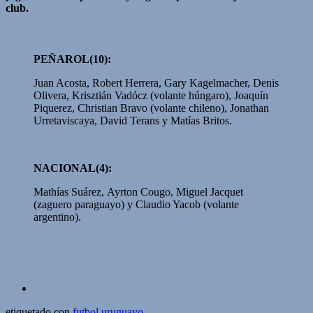
club.
PEÑAROL(10):
Juan Acosta, Robert Herrera, Gary Kagelmacher, Denis
Olivera, Krisztián Vadócz (volante húngaro), Joaquín
Piquerez, Christian Bravo (volante chileno), Jonathan
Urretaviscaya, David Terans y Matías Britos.
NACIONAL(4):
Mathías Suárez, Ayrton Cougo, Miguel Jacquet
(zaguero paraguayo) y Claudio Yacob (volante
argentino).
etiquetado con
futbol uruguayo