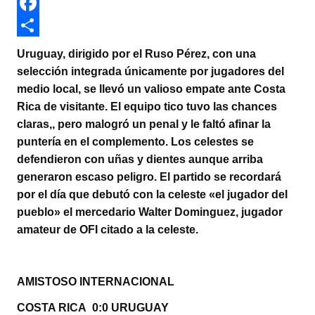
w
W
i
h
F
t
a
a
C
Uruguay, dirigido por el Ruso Pérez, con una
t
t
c
o
selección integrada únicamente por jugadores del
medio local, se llevó un valioso empate ante Costa
e
s
e
m
Rica de visitante. El equipo tico tuvo las chances
r
A
b
p
claras,, pero malogró un penal y le faltó afinar la
p
o
a
puntería en el complemento. Los celestes se
defendieron con uñas y dientes aunque arriba
p
o
r
generaron escaso peligro. El partido se recordará
k
t
por el día que debutó con la celeste «el jugador del
i
pueblo» el mercedario Walter Dominguez, jugador
r
amateur de OFI citado a la celeste.
AMISTOSO INTERNACIONAL
COSTA RICA 0:0 URUGUAY