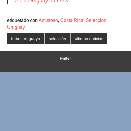
2:1 a Uruguay en Lens
etiquetado con
Amistoso
,
Costa Rica
,
Seleccion
,
Uruguay
futbol uruguayo
selección
ultimas noticias
twitter